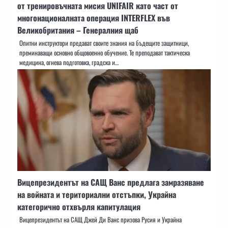
от тренировъчната мисия UNIFAIR като част от
многонационалната операция INTERFLEX във
Великобритания – Генералния щаб
Опитни инструктори предават своите знания на бъдещите защитници,
преминаващи основно общовоенно обучение. Те преподават тактическа
медицина, огнева подготовка, градска и…
Вицепрезидентът на САЩ Ванс предлага замразяване
на войната и териториални отстъпки, Украйна
категорично отхвърля капитулация
Вицепрезидентът на САЩ Джей Ди Ванс призова Русия и Украйна