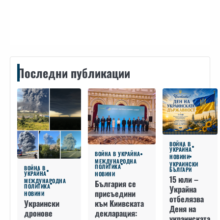
Контакти
Последни публикации
ВОЙНА В
УКРАЙНА
ВОЙНА В УКРАЙНА
НОВИНИ
МЕЖДУНАРОДНА
УКРАИНСКИ
ПОЛИТИКА
ВОЙНА В
БЪЛГАРИ
УКРАЙНА
НОВИНИ
15 юли –
МЕЖДУНАРОДНА
България се
ПОЛИТИКА
Украйна
присъедини
НОВИНИ
отбелязва
към Киивската
Украински
Деня на
декларация:
дронове
украинската