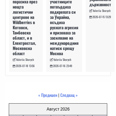
участниците
поразиха през
държавност
потвърдиха
нощта
Valeriia Skorych
подкрепата си
логистични
за Украйна,
центрове на
2026-07-15 13:29
осъдиха
Wildberries в
руската агресия
Котовск,
и призоваха за
Тамбовска
засилване на
област, и в
международния
Електростал,
натиск срещу
Московска
Москва
област
Valeriia Skorych
Valeriia Skorych
2026-07-16 23:49
2026-07-18 13:56
« Предишен
|
Следващ »
Август 2026