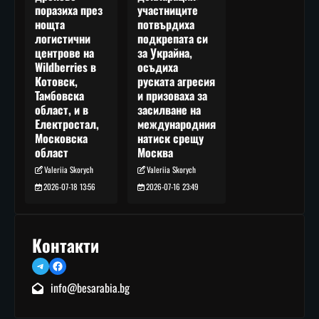
участниците
поразиха през
потвърдиха
нощта
подкрепата си
логистични
за Украйна,
центрове на
осъдиха
Wildberries в
руската агресия
Котовск,
и призоваха за
Тамбовска
засилване на
област, и в
международния
Електростал,
натиск срещу
Московска
Москва
област
Valeriia Skorych
Valeriia Skorych
2026-07-16 23:49
2026-07-18 13:56
Контакти
Telegram
Facebook
info@besarabia.bg