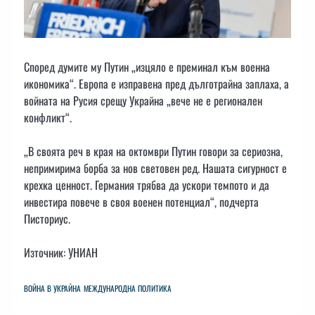
Според думите му Путин „изцяло е преминал към военна
икономика“. Европа е изправена пред дълготрайна заплаха, а
войната на Русия срещу Украйна „вече не е регионален
конфликт“.
„В своята реч в края на октомври Путин говори за сериозна,
непримирима борба за нов световен ред. Нашата сигурност е
крехка ценност. Германия трябва да ускори темпото и да
инвестира повече в своя военен потенциал“, подчерта
Писториус.
Източник: УНИАН
ВОЙНА В УКРАЙНА
МЕЖДУНАРОДНА ПОЛИТИКА