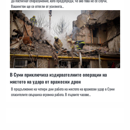
да постигнат споразумение, като предупреди, че ако това не се случи,
Вашингтон ще се оттегли от усилията…
В Суми приключиха издирвателните операции на
мястото на удара от вражески дрон
В продължение на четири дни работа на мястото на вражески удар в Суми
спасителите свършиха огромна работа. В първите часове…