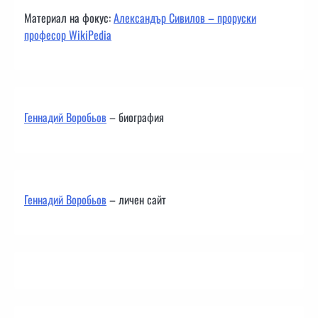
Материал на фокус:
Александър Сивилов – проруски
професор WikiPedia
Геннадий Воробьов
– биография
Геннадий Воробьов
– личен сайт