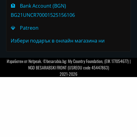
🏦
Bank Account (BGN)
BG21UNCR70001525156106
💎
Patreon
Избери подарък в онлайн магазина ни
Изработен от
Netpeak
. ©besarabia.bg: My Country Foundation, (EIK 177054677) |
NGO BESARABSKI FRONT (USREOU code 45447863)
2021-2026