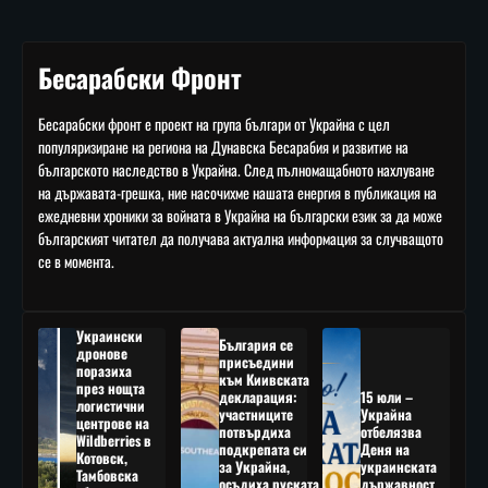
Бесарабски Фронт
Бесарабски фронт е проект на група българи от Украйна с цел
популяризиране на региона на Дунавска Бесарабия и развитие на
българското наследство в Украйна. След пълномащабното нахлуване
на държавата-грешка, ние насочихме нашата енергия в публикация на
ежедневни хроники за войната в Украйна на български език за да може
българският читател да получава актуална информация за случващото
се в момента.
Украински
България се
дронове
присъедини
поразиха
към Киивската
през нощта
декларация:
15 юли –
логистични
участниците
Украйна
центрове на
потвърдиха
отбелязва
Wildberries в
подкрепата си
Деня на
Котовск,
за Украйна,
украинската
Тамбовска
осъдиха руската
държавност