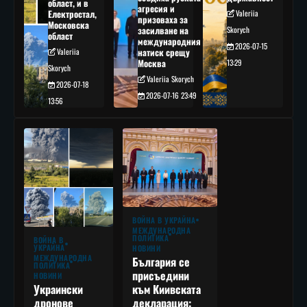
област, и в
агресия и
Електростал,
Valeriia
призоваха за
Московска
засилване на
Skorych
област
международния
2026-07-15
Valeriia
натиск срещу
Москва
13:29
Skorych
Valeriia Skorych
2026-07-18
2026-07-16 23:49
13:56
ВОЙНА В УКРАЙНА
МЕЖДУНАРОДНА
ПОЛИТИКА
ВОЙНА В
УКРАЙНА
НОВИНИ
МЕЖДУНАРОДНА
България се
ПОЛИТИКА
присъедини
НОВИНИ
към Киивската
Украински
декларация:
дронове