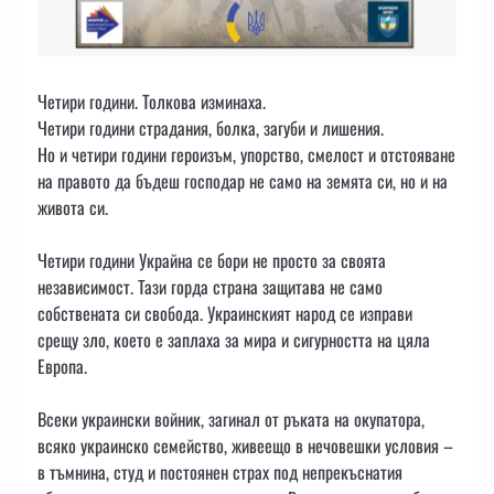
Четири години. Толкова изминаха.
Четири години страдания, болка, загуби и лишения.
Но и четири години героизъм, упорство, смелост и отстояване
на правото да бъдеш господар не само на земята си, но и на
живота си.
Четири години Украйна се бори не просто за своята
независимост. Тази горда страна защитава не само
собствената си свобода. Украинският народ се изправи
срещу зло, което е заплаха за мира и сигурността на цяла
Европа.
Всеки украински войник, загинал от ръката на окупатора,
всяко украинско семейство, живеещо в нечовешки условия –
в тъмнина, студ и постоянен страх под непрекъснатия