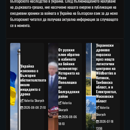
българското наследство в Украйна. След пълномащабното нахлуване
на държавата-грешка, ние насочихме нашата енергия в публикация на
ежедневни хроники за войната в Украйна на български език за да може
българският читател да получава актуална информация за случващото
се в момента.
Украински
От руския
дронове
плен обратно
поразиха
в кабината
през нощта
на бойния
логистични
Украйна
хеликоптер:
центрове на
изяснява с
Историята на
Wildberries в
България
Иван
Котовск,
обстоятелствата
Пепеляшко
Тамбовска
около
от
област, и в
инцидента с
Болградския
Електростал,
дрона
район
Московска
Valeriia Skorych
област
Valeriia
2026-08-08 21:10
Valeriia
Skorych
Skorych
2026-08-06
2026-07-18
18:10
13:56