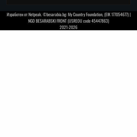
Изработен от
Netpeak
. ©besarabia.bg: My Country Foundation, (EIK 177054677) |
NGO BESARABSKI FRONT (USREOU code 45447863)
2021-2026