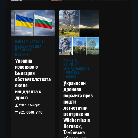
ВОЙНА В УКРАЙНА
МЕЖДУНАРОДНА
ПОЛИТИКА
НОВИНИ
Украйна
ВОЙНА В
УКРАЙНА
изяснява с
МЕЖДУНАРОДНА
България
ПОЛИТИКА
НОВИНИ
обстоятелствата
Украински
около
дронове
инцидента с
поразиха през
дрона
нощта
Valeriia Skorych
логистични
2026-08-08 21:10
центрове на
Wildberries в
Котовск,
Тамбовска