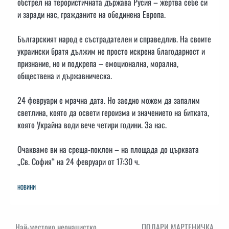
обстрел на терористичната държава Русия – жертва себе си
и заради нас, гражданите на обединена Европа.
Българският народ е състрадателен и справедлив. На своите
украински братя дължим не просто искрена благодарност и
признание, но и подкрепа – емоционална, морална,
обществена и държавническа.
24 февруари е мрачна дата. Но заедно можем да запалим
светлина, която да освети героизма и значението на битката,
която Украйна води вече четири години. За нас.
Очакваме ви на среща-поклон – на площада до църквата
„Св. София“ на 24 февруари от 17:30 ч.
НОВИНИ
Най-жестоко неонацистко
ПОДАРИ МАРТЕНИЧКА