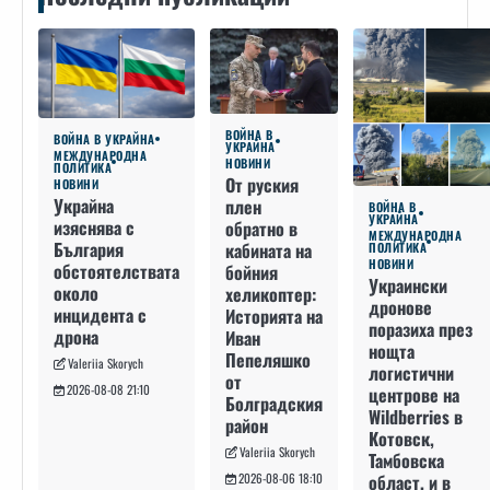
ВОЙНА В
ВОЙНА В УКРАЙНА
УКРАЙНА
МЕЖДУНАРОДНА
НОВИНИ
ПОЛИТИКА
От руския
НОВИНИ
Украйна
плен
ВОЙНА В
УКРАЙНА
изяснява с
обратно в
МЕЖДУНАРОДНА
България
кабината на
ПОЛИТИКА
НОВИНИ
обстоятелствата
бойния
Украински
около
хеликоптер:
дронове
инцидента с
Историята на
поразиха през
дрона
Иван
нощта
Пепеляшко
Valeriia Skorych
логистични
от
2026-08-08 21:10
центрове на
Болградския
Wildberries в
район
Котовск,
Valeriia Skorych
Тамбовска
област, и в
2026-08-06 18:10