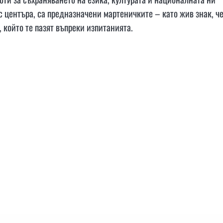
с центъра, са предназначени мартеничките – като жив знак, ч
, който те пазят въпреки изпитанията.