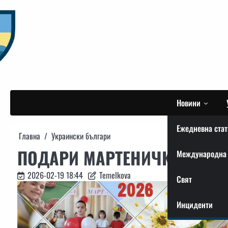
Skip
to
content
Новини
Ежедневна стат
Главна
Украински българи
ПОДАРИ МАРТЕНИЧКА ЗА БЕ
Международна 
2026-02-19 18:44
Temelkova
Свят
Инциденти