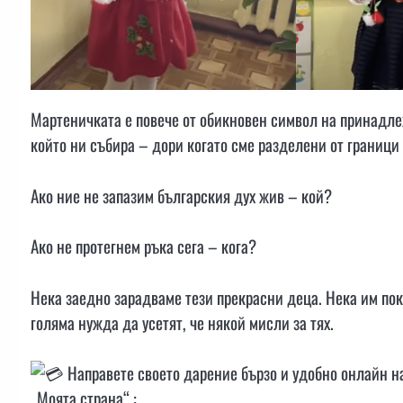
Мартеничката е повече от обикновен символ на принадлежно
който ни събира – дори когато сме разделени от граници 
Ако ние не запазим българския дух жив – кой?
Ако не протегнем ръка сега – кога?
Нека заедно зарадваме тези прекрасни деца. Нека им пок
голяма нужда да усетят, че някой мисли за тях.
Направете своето дарение бързо и удобно онлайн н
„Моята страна“ :