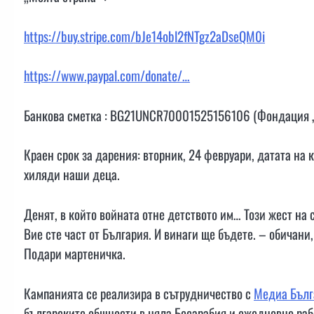
https://buy.stripe.com/bJe14obl2fNTgz2aDseQM0i
https://www.paypal.com/donate/…
Банкова сметка : BG21UNCR70001525156106 (Фондация „
Краен срок за дарения: вторник, 24 февруари, датата на 
хиляди наши деца.
Денят, в който войната отне детството им… Този жест на 
Вие сте част от България. И винаги ще бъдете. – обичан
Подари мартеничка.
Кампанията се реализира в сътрудничество с
Медиа Бълг
българските общности в цяла Бесарабия и ежедневно рабо