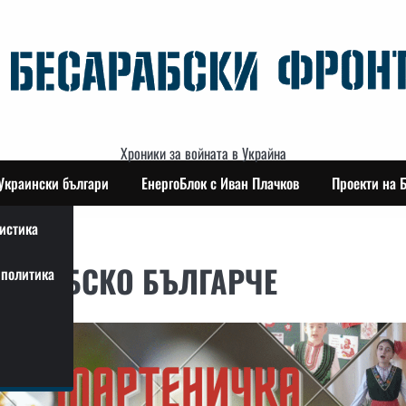
Хроники за войната в Украйна
Украински българи
ЕнергоБлок с Иван Плачков
Проекти на 
истика
САРАБСКО БЪЛГАРЧЕ
политика