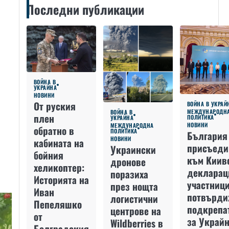
Последни публикации
ВОЙНА В
УКРАЙНА
НОВИНИ
От руския
ВОЙНА В УКРАЙ
МЕЖДУНАРОДН
ВОЙНА В
плен
ПОЛИТИКА
УКРАЙНА
НОВИНИ
МЕЖДУНАРОДНА
обратно в
ПОЛИТИКА
България
НОВИНИ
кабината на
присъеди
Украински
бойния
към Киив
дронове
хеликоптер:
декларац
поразиха
Историята на
участниц
през нощта
Иван
потвърди
логистични
Пепеляшко
подкрепа
центрове на
от
за Украйн
Wildberries в
Болградския