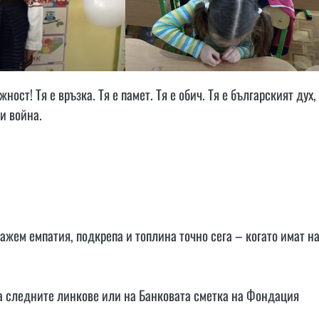
ст! Тя е връзка. Тя е памет. Тя е обич. Тя е българският дух,
и война.
ажем емпатия, подкрепа и топлина точно сега – когато имат н
а следните линкове или на Банковата сметка на Фондация