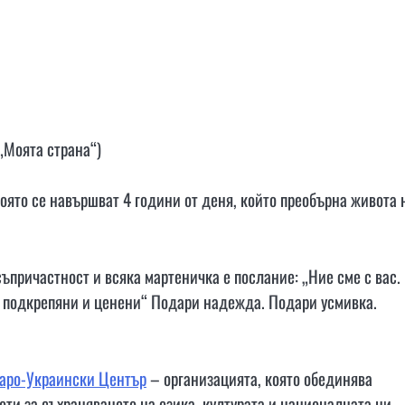
Моята страна“)
която се навършват 4 години от деня, който преобърна живота 
съпричастност и всяка мартеничка е послание: „Ние сме с вас.
и, подкрепяни и ценени“ Подари надежда. Подари усмивка.
аро-Украински Център
– организацията, която обединява
ти за съхраняването на езика, културата и националната ни