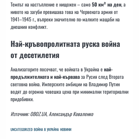
Темпът на настъпление е нищожен – само
50 км² на ден
, а
нивото на загуби превишава това на Червената армия от
1941–1945 г., въпреки значително по-малките мащаби на
днешния конфликт.
Най-кръвопролитната руска война
от десетилетия
Анализаторите посочват, че войната в Украйна е
най-
продължителната и най-кървава
за Русия след Втората
световна война. Имперските амбиции на Владимир Путин
водят до огромна човешка цена при минимални териториални
придобивки.
Източник: OBOZ.UA, Александър Коваленко
UNCATEGORIZED
ВОЙНА В УКРАЙНА
НОВИНИ