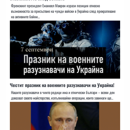
Френският президент Еманюел Макрон изрази позиция относно
възможността за присъствие на чужди войски в Украйна след прекратяване
на активните бойни…
Честит празник на военните разузнавачи на Украйна!
Нашите разузнавачи в чиито редици има и етнически българи – всеки ден
доказват своето майсторство, изпълнявайки операции, които завинаги ще…