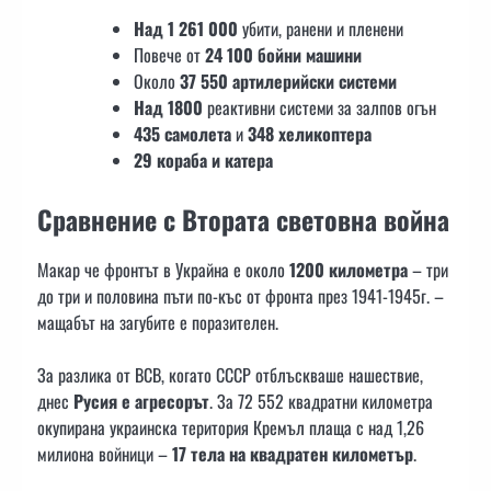
Над 1 261 000
убити, ранени и пленени
Повече от
24 100 бойни машини
Около
37 550 артилерийски системи
Над 1800
реактивни системи за залпов огън
435 самолета
и
348 хеликоптера
29 кораба и катера
Сравнение с Втората световна война
Макар че фронтът в Украйна е около
1200 километра
– три
до три и половина пъти по-къс от фронта през 1941-1945г. –
мащабът на загубите е поразителен.
За разлика от ВСВ, когато СССР отблъскваше нашествие,
днес
Русия е агресорът
. За 72 552 квадратни километра
окупирана украинска територия Кремъл плаща с над 1,26
милиона войници –
17 тела на квадратен километър
.