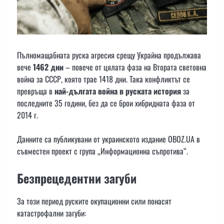
Пълномащабната руска агресия срещу Украйна продължава
вече
1462 дни
– повече от цялата фаза на Втората световна
война за СССР, която трае 1418 дни. Така конфликтът се
превръща в
най-дългата война в руската история
за
последните 35 години, без да се брои хибридната фаза от
2014 г.
Данните са публикувани от украинското издание OBOZ.UA в
съвместен проект с група „Информационна съпротива“.
Безпрецедентни загуби
За този период руските окупационни сили понасят
катастрофални загуби: