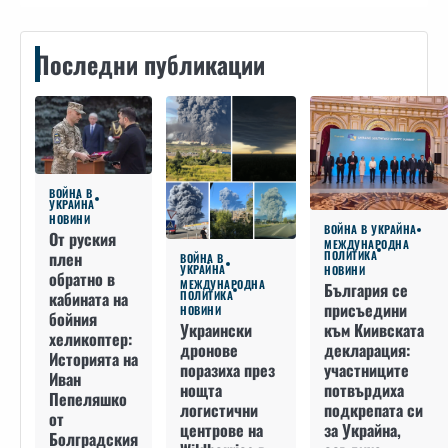
Последни публикации
ВОЙНА В
УКРАЙНА
НОВИНИ
ВОЙНА В УКРАЙНА
От руския
МЕЖДУНАРОДНА
плен
ПОЛИТИКА
ВОЙНА В
УКРАЙНА
НОВИНИ
обратно в
МЕЖДУНАРОДНА
България се
кабината на
ПОЛИТИКА
присъедини
НОВИНИ
бойния
към Киивската
Украински
хеликоптер:
декларация:
дронове
Историята на
участниците
поразиха през
Иван
потвърдиха
нощта
Пепеляшко
подкрепата си
логистични
от
за Украйна,
центрове на
Болградския