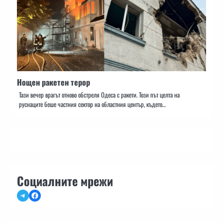
Нощен ракетен терор
Тази вечер врагът отново обстреля Одеса с ракети. Този път целта на
руснаците беше частния сектор на областния център, където…
Социалните мрежи
Telegram
Facebook