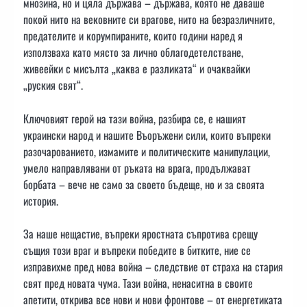
мнозина, но и цяла държава – държава, която не даваше
покой нито на вековните си врагове, нито на безразличните,
предателите и корумпираните, които години наред я
използваха като място за лично облагодетелстване,
живеейки с мисълта „каква е разликата“ и очаквайки
„руския свят“.
Ключовият герой на тази война, разбира се, е нашият
украински народ и нашите Въоръжени сили, които въпреки
разочарованието, измамите и политическите манипулации,
умело направлявани от ръката на врага, продължават
борбата – вече не само за своето бъдеще, но и за своята
история.
За наше нещастие, въпреки яростната съпротива срещу
същия този враг и въпреки победите в битките, ние се
изправихме пред нова война – следствие от страха на стария
свят пред новата чума. Тази война, ненаситна в своите
апетити, открива все нови и нови фронтове – от енергетиката