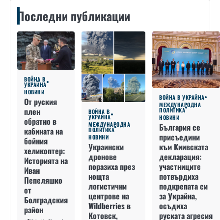
Последни публикации
ВОЙНА В
УКРАЙНА
НОВИНИ
ВОЙНА В УКРАЙНА
От руския
МЕЖДУНАРОДНА
плен
ПОЛИТИКА
ВОЙНА В
УКРАЙНА
НОВИНИ
обратно в
МЕЖДУНАРОДНА
България се
кабината на
ПОЛИТИКА
присъедини
НОВИНИ
бойния
към Киивската
Украински
хеликоптер:
декларация:
дронове
Историята на
участниците
поразиха през
Иван
потвърдиха
нощта
Пепеляшко
подкрепата си
логистични
от
за Украйна,
центрове на
Болградския
осъдиха
Wildberries в
район
руската агресия
Котовск,