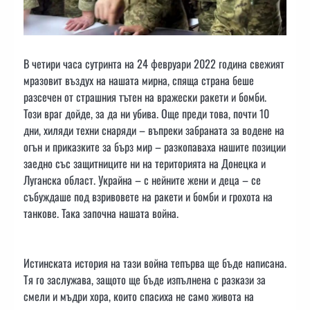
В четири часа сутринта на 24 февруари 2022 година свежият
мразовит въздух на нашата мирна, спяща страна беше
разсечен от страшния тътен на вражески ракети и бомби.
Този враг дойде, за да ни убива. Още преди това, почти 10
дни, хиляди техни снаряди – въпреки забраната за водене на
огън и приказките за бърз мир – разкопаваха нашите позиции
заедно със защитниците ни на територията на Донецка и
Луганска област. Украйна – с нейните жени и деца – се
събуждаше под взривовете на ракети и бомби и грохота на
танкове. Така започна нашата война.
Истинската история на тази война тепърва ще бъде написана.
Тя го заслужава, защото ще бъде изпълнена с разкази за
смели и мъдри хора, които спасиха не само живота на