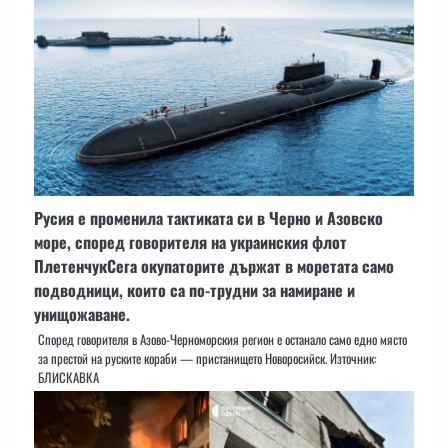
Русия е променила тактиката си в Черно и Азовско
море, според говорителя на украинския флот
ПлетенчукСега окупаторите държат в моретата само
подводници, които са по-трудни за намиране и
унищожаване.
Според говорителя в Азово-Черноморския регион е останало само едно място
за престой на руските кораби — пристанището Новоросийск. Източник:
БЛИСКАВКА