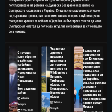
популяризиране на региона на Дунавска Бесарабия и развитие на
българското наследство в Украйна. След пълномащабното нахлуване
на държавата-грешка, ние насочихме нашата енергия в публикация на
ежедневни хроники за войната в Украйна на български език за да може
българският читател да получава актуална информация за случващото
се в момента.
Украински
България се
От руския
дронове
присъедини
плен обратно
поразиха
към Киивската
в кабината
през нощта
декларация:
на бойния
логистични
участниците
хеликоптер:
центрове на
потвърдиха
Историята на
Wildberries в
подкрепата си
Иван
Котовск,
за Украйна,
Пепеляшко
Тамбовска
осъдиха руската
от
област, и в
агресия и
Болградския
Електростал,
призоваха за
район
Московска
засилване на
област
Valeriia
международния
Valeriia
натиск срещу
Skorych
Москва
Skorych
2026-08-06
Valeriia Skorych