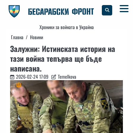
Skip
to
content
Хроники за войната в Украйна
Главна
Новини
Залужни: Истинската история на
тази война тепърва ще бъде
написана.
2026-02-24 17:09
Temelkova