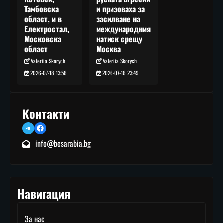
и призоваха за
Тамбовска
засилване на
област, и в
международния
Електростал,
натиск срещу
Московска
Москва
област
Valeriia Skorych
Valeriia Skorych
2026-07-16 23:49
2026-07-18 13:56
Контакти
Telegram
Facebook
info@besarabia.bg
Навигация
За нас