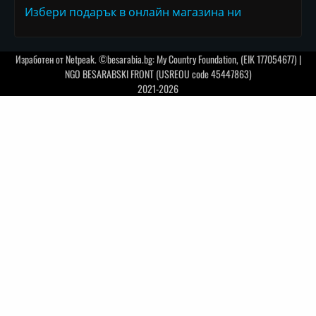
Избери подарък в онлайн магазина ни
Изработен от
Netpeak
. ©besarabia.bg: My Country Foundation, (EIK 177054677) |
NGO BESARABSKI FRONT (USREOU code 45447863)
2021-2026