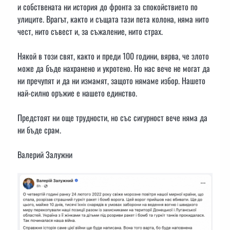
и собствената ни история до фронта за спокойствието по
улиците. Врагът, както и същата тази пета колона, няма нито
чест, нито съвест и, за съжаление, нито страх.
Някой в този свят, както и преди 100 години, вярва, че злото
може да бъде нахранено и укротено. Но нас вече не могат да
ни пречупят и да ни измамят, защото нямаме избор. Нашето
най-силно оръжие е нашето единство.
Предстоят ни още трудности, но със сигурност вече няма да
ни бъде срам.
Валерий Залужни