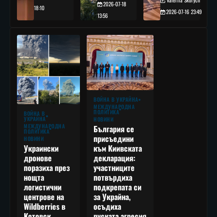
2026-07-18
18:10
2026-07-16 23:49
13:56
ВОЙНА В УКРАЙНА
МЕЖДУНАРОДНА
ПОЛИТИКА
ВОЙНА В
УКРАЙНА
НОВИНИ
МЕЖДУНАРОДНА
България се
ПОЛИТИКА
присъедини
НОВИНИ
към Киивската
Украински
декларация:
дронове
участниците
поразиха през
потвърдиха
нощта
подкрепата си
логистични
за Украйна,
центрове на
осъдиха
Wildberries в
руската агресия
Котовск,