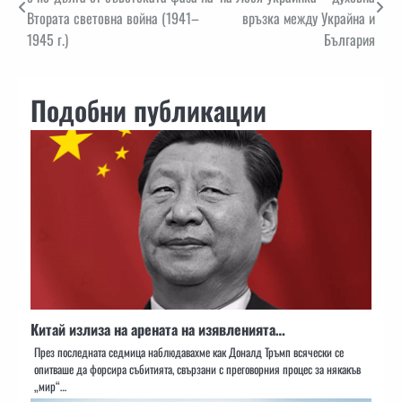
Втората световна война (1941–
връзка между Украйна и
1945 г.)
България
Подобни публикации
Китай излиза на арената на изявленията…
През последната седмица наблюдавахме как Доналд Тръмп всячески се
опитваше да форсира събитията, свързани с преговорния процес за някакъв
„мир“…