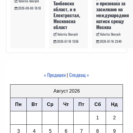
Valeriia Skorych
и призоваха за
Тамбовска
засилване на
област, и в
2026-08-06 18:10
международния
Електростал,
натиск срещу
Московска
Москва
област
Valeriia Skorych
Valeriia Skorych
2026-07-16 23:49
2026-07-18 13:56
« Предишен
|
Следващ »
Август 2026
Пн
Вт
Ср
Чт
Пт
Сб
Нд
1
2
3
4
5
6
7
8
9