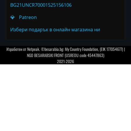
BG21UNCR70001525156106
💎
Patreon
Избери подарък в онлайн магазина ни
Изработен от
Netpeak
. ©besarabia.bg: My Country Foundation, (EIK 177054677) |
NGO BESARABSKI FRONT (USREOU code 45447863)
2021-2026