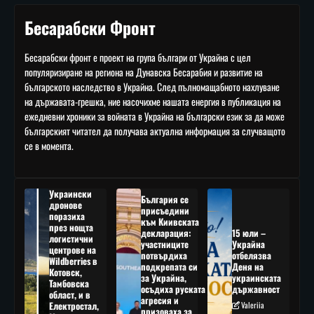
Бесарабски Фронт
Бесарабски фронт е проект на група българи от Украйна с цел
популяризиране на региона на Дунавска Бесарабия и развитие на
българското наследство в Украйна. След пълномащабното нахлуване
на държавата-грешка, ние насочихме нашата енергия в публикация на
ежедневни хроники за войната в Украйна на български език за да може
българският читател да получава актуална информация за случващото
се в момента.
Украински
България се
дронове
присъедини
поразиха
към Киивската
през нощта
декларация:
15 юли –
логистични
участниците
Украйна
центрове на
потвърдиха
отбелязва
Wildberries в
подкрепата си
Деня на
Котовск,
за Украйна,
украинската
Тамбовска
осъдиха руската
държавност
област, и в
агресия и
Електростал,
Valeriia
призоваха за