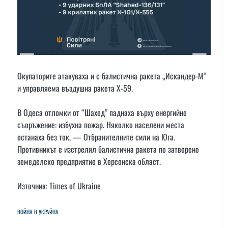
Окупаторите атакуваха и с балистична ракета „Искандер-М“
и управляема въздушна ракета Х-59.
В Одеса отломки от “Шахед” паднаха върху енергийно
съоръжение: избухна пожар. Няколко населени места
останаха без ток, — Отбранителните сили на Юга.
Противникът е изстрелял балистична ракета по затворено
земеделско предприятие в Херсонска област.
Източник: Times of Ukraine
ВОЙНА В УКРАЙНА