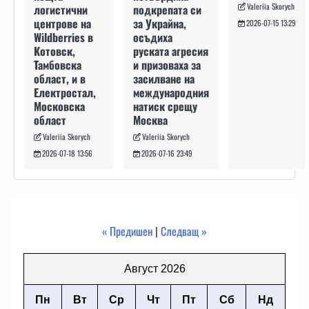
Valeriia Skorych
подкрепата си
логистични
за Украйна,
центрове на
2026-07-15 13:29
осъдиха
Wildberries в
руската агресия
Котовск,
и призоваха за
Тамбовска
засилване на
област, и в
международния
Електростал,
натиск срещу
Московска
Москва
област
Valeriia Skorych
Valeriia Skorych
2026-07-16 23:49
2026-07-18 13:56
« Предишен
|
Следващ »
Август 2026
Пн
Вт
Ср
Чт
Пт
Сб
Нд