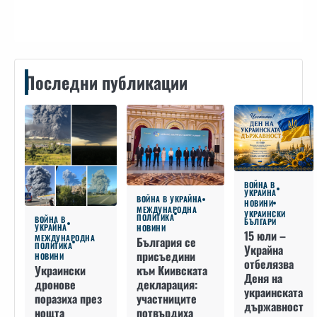
Последни публикации
ВОЙНА В
УКРАЙНА
ВОЙНА В УКРАЙНА
НОВИНИ
МЕЖДУНАРОДНА
УКРАИНСКИ
ПОЛИТИКА
ВОЙНА В
БЪЛГАРИ
УКРАЙНА
НОВИНИ
15 юли –
МЕЖДУНАРОДНА
България се
ПОЛИТИКА
Украйна
присъедини
НОВИНИ
отбелязва
към Киивската
Украински
Деня на
декларация:
дронове
украинската
участниците
поразиха през
държавност
потвърдиха
нощта