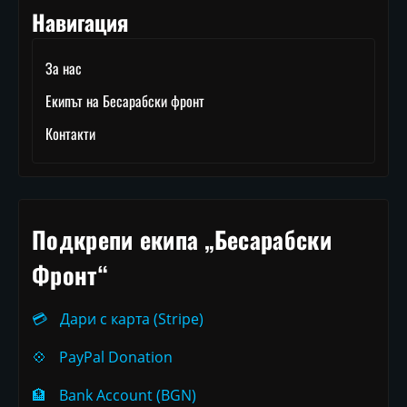
Навигация
За нас
Екипът на Бесарабски фронт
Контакти
Подкрепи екипа „Бесарабски
Фронт“
💳
Дари с карта (Stripe)
💠
PayPal Donation
🏦
Bank Account (BGN)