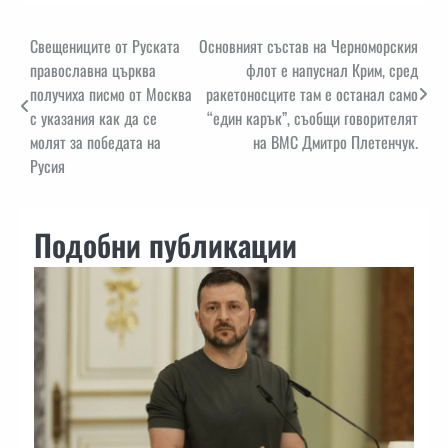
Навигация
Свещениците от Руската
Основният състав на Черноморския
православна църква
флот е напуснал Крим, сред
получиха писмо от Москва
ракетоносците там е останал само
с указания как да се
“един карък”, съобщи говорителят
молят за победата на
на ВМС Дмитро Плетенчук.
Русия
Подобни публикации