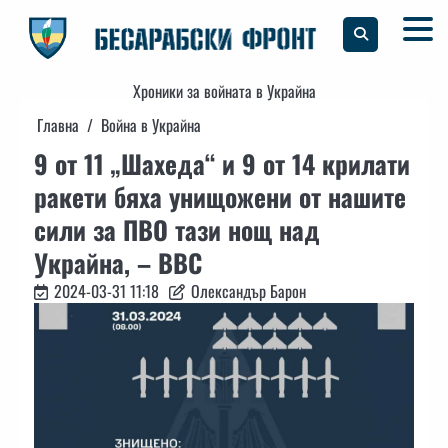
Skip
to
content
Хроники за войната в Украйна
Главна
Война в Украйна
9 от 11 „Шахеда“ и 9 от 14 крилати
ракети бяха унищожени от нашите
сили за ПВО тази нощ над
Украйна, – ВВС
2024-03-31 11:18
Олександър Барон