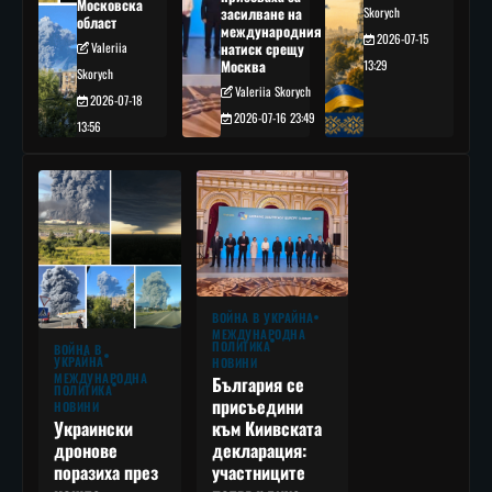
Московска
засилване на
Skorych
област
международния
2026-07-15
Valeriia
натиск срещу
Москва
13:29
Skorych
Valeriia Skorych
2026-07-18
2026-07-16 23:49
13:56
ВОЙНА В УКРАЙНА
МЕЖДУНАРОДНА
ПОЛИТИКА
ВОЙНА В
УКРАЙНА
НОВИНИ
МЕЖДУНАРОДНА
България се
ПОЛИТИКА
присъедини
НОВИНИ
към Киивската
Украински
декларация:
дронове
участниците
поразиха през