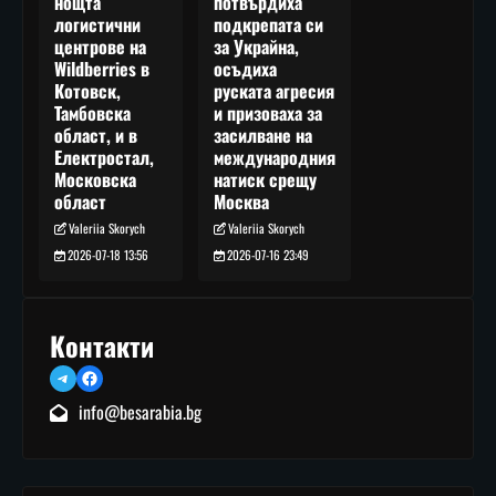
потвърдиха
нощта
подкрепата си
логистични
за Украйна,
центрове на
осъдиха
Wildberries в
руската агресия
Котовск,
и призоваха за
Тамбовска
засилване на
област, и в
международния
Електростал,
натиск срещу
Московска
Москва
област
Valeriia Skorych
Valeriia Skorych
2026-07-16 23:49
2026-07-18 13:56
Контакти
Telegram
Facebook
info@besarabia.bg