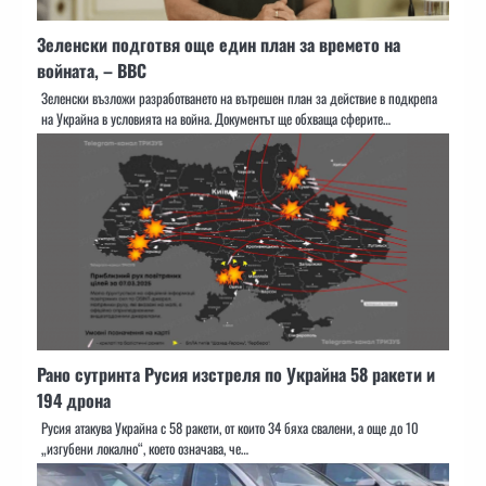
Зеленски подготвя още един план за времето на
войната, – BBC
Зеленски възложи разработването на вътрешен план за действие в подкрепа
на Украйна в условията на война. Документът ще обхваща сферите…
Рано сутринта Русия изстреля по Украйна 58 ракети и
194 дрона
Русия атакува Украйна с 58 ракети, от които 34 бяха свалени, а още до 10
„изгубени локално“, което означава, че…