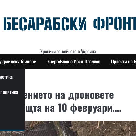
Хроники за войната в Украйна
Украински българи
ЕнергоБлок с Иван Плачков
Проекти на 
истика
нападението на дроновете
политика
рез нощта на 10 февруари….