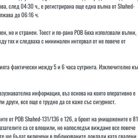
това, след 04:30 ч., е регистрирана още една вълна от Shahed-
ължава до 06:16 ч.
н, но и странен. Тоест и по-рано РОВ бяха използвали вълни, 
ежду тях и следваха с минимален интервал от не повече от
цията фактически между 5 и 6 часа сутринта. Изключително къ
азузнавателна информация, въз основа на която оперативно е
 други, все още е трудно да се каже със сигурност.
ите от РОВ Shahed-131/136 е 126, а броят на унищожените е 81
казателите са се влошили, но напоследък виждаме все повече
 те ще бъдат включени в публикуваните доклади като свалени