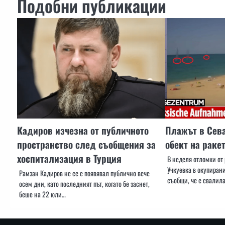
Подобни публикации
Кадиров изчезна от публичното
Плажът в Сева
пространство след съобщения за
обект на ракет
хоспитализация в Турция
В неделя отломки от
Учкуевка в окупиран
Рамзан Кадиров не се е появявал публично вече
съобщи, че е свалил
осем дни, като последният път, когато бе заснет,
беше на 22 юли…