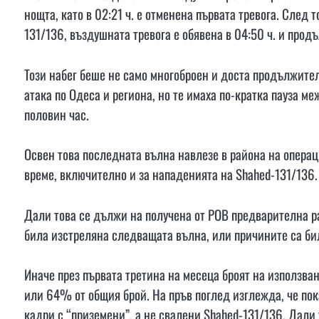
нощта, като в 02:21 ч. е отменена първата тревога. След 
131/136, въздушната тревога е обявена в 04:50 ч. и прод
Този набег беше не само многоброен и доста продължителе
атака по Одеса и региона, но те имаха по-кратка пауза м
половин час.
Освен това последната вълна навлезе в района на опера
време, включително и за нападенията на Shahed-131/136.
Дали това се дължи на получена от РОВ предварителна р
била изстреляна следващата вълна, или причините са били
Иначе през първата третина на месеца броят на използван
или 64% от общия брой. На пръв поглед изглежда, че по
кадри с “приземени”, а не свалени Shahed-131/136. Дали