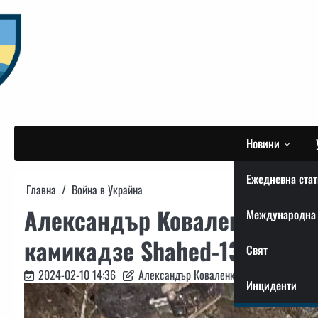
Skip
to
content
Новини
Ежедневна стат
Главна
Война в Украйна
Александър Коваленко: За 
Международна 
камикадзе Shahed-131/136 п
Свят
2024-02-10 14:36
Александър Коваленко
Инциденти