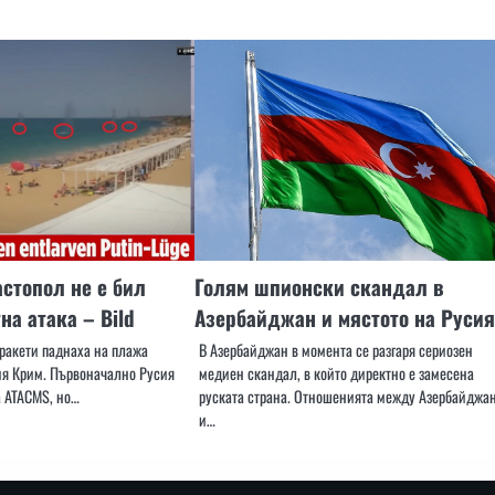
стопол не е бил
Голям шпионски скандал в
на атака – Bild
Азербайджан и мястото на Русия
 ракети паднаха на плажа
В Азербайджан в момента се разгаря сериозен
ия Крим. Първоначално Русия
медиен скандал, в който директно е замесена
а ATACMS, но…
руската страна. Отношенията между Азербайджа
и…