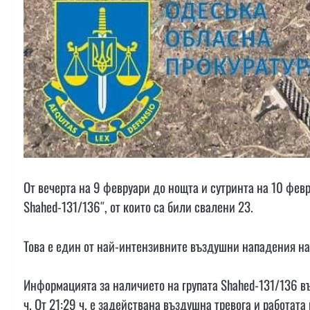
От вечерта на 9 февруари до нощта и сутринта на 10 фев
Shahed-131/136″, от които са били свалени 23.
Това е един от най-интензивните въздушни нападения на
Информацията за наличието на групата Shahed-131/136 в
ч. От 21:29 ч. е задействана въздушна тревога и работат