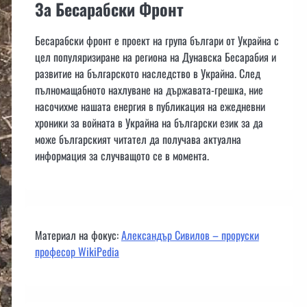
За Бесарабски Фронт
Бесарабски фронт е проект на група българи от Украйна с
цел популяризиране на региона на Дунавска Бесарабия и
развитие на българското наследство в Украйна. След
пълномащабното нахлуване на държавата-грешка, ние
насочихме нашата енергия в публикация на ежедневни
хроники за войната в Украйна на български език за да
може българският читател да получава актуална
информация за случващото се в момента.
Материал на фокус:
Александър Сивилов – проруски
професор WikiPedia