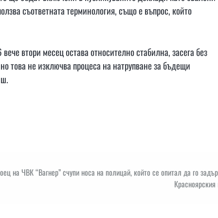
ползва съответната терминология, също е въпрос, който
 вече втори месец остава относително стабилна, засега без
 но това не изключва процеса на натрупване за бъдещи
иш.
оец на ЧВК “Вагнер” счупи носа на полицай, който се опитал да го задъ
Красноярския 