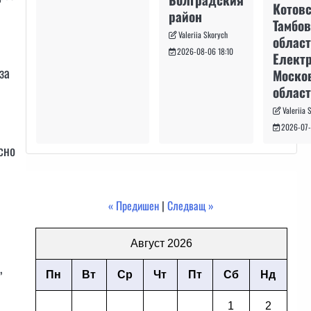
Котовс
район
Тамбо
Valeriia Skorych
област
2026-08-06 18:10
Електр
за
Моско
област
Valeriia 
2026-07-
сно
« Предишен
|
Следващ »
Август 2026
,
Пн
Вт
Ср
Чт
Пт
Сб
Нд
1
2