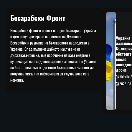
Бесарабски Фронт
Бесарабски фронт е проект на група българи от Украйна
с цел популяризиране на региона на Дунавска
Украйна
Бесарабия и развитие на българското наследство в
изяснява
Българи
Украйна. След пълномащабното нахлуване на
обстояте
държавата-грешка, ние насочихме нашата енергия в
около
публикация на ежедневни хроники за войната в Украйна
инциден
на български език за да може българският читател да
дрона
получава актуална информация за случващото се в
Valeriia 
момента.
2026-08-