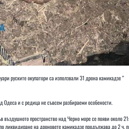
руари руските окупатори са използвали 31 дрона камикадзе ”
д Одеса и с редица не съвсем разбираеми особености.
ъв въздушното пространство над Черно море се появи около 21
а по ликвидиране на дроновете камикадзе продължава до 2 ч. п