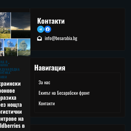
Контакти
Telegram
Facebook
info@besarabia.bg
ЙНА В
Навигация
РАЙНА
ЖДУНАРОДНА
ЛИТИКА
ВИНИ
За нас
краински
ронове
Екипът на Бесарабски фронт
оразиха
Контакти
рез нощта
огистични
нтрове на
ldberries в