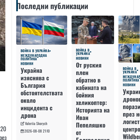
Последни публикации
ВОЙНА В
ВОЙНА В УКРАЙНА
УКРАЙНА
МЕЖДУНАРОДНА
НОВИНИ
ПОЛИТИКА
От руския
НОВИНИ
Украйна
ВОЙНА В
плен
УКРАЙНА
изяснява с
МЕЖДУНА
обратно в
ПОЛИТИКА
България
НОВИНИ
кабината на
Украи
обстоятелствата
бойния
дроно
около
хеликоптер:
пораз
инцидента с
Историята на
през 
дрона
Иван
логис
Пепеляшко
Valeriia Skorych
:20
центро
от
2026-08-08 21:10
Wildbe
рез
Болградския