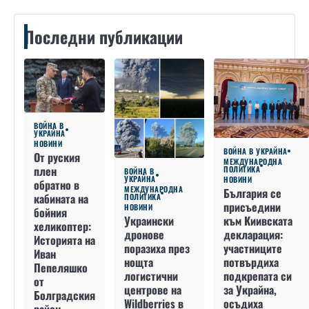
Последни публикации
ВОЙНА В
УКРАЙНА
НОВИНИ
ВОЙНА В УКРАЙНА
От руския
МЕЖДУНАРОДНА
плен
ПОЛИТИКА
ВОЙНА В
УКРАЙНА
НОВИНИ
обратно в
МЕЖДУНАРОДНА
България се
кабината на
ПОЛИТИКА
присъедини
НОВИНИ
бойния
към Киивската
Украински
хеликоптер:
декларация:
дронове
Историята на
участниците
поразиха през
Иван
потвърдиха
нощта
Пепеляшко
подкрепата си
логистични
от
за Украйна,
центрове на
Болградския
осъдиха
Wildberries в