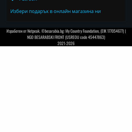
Избери подарък в онлайн магазина ни
Изработен от
Netpeak
. ©besarabia.bg: My Country Foundation, (EIK 177054677) |
NGO BESARABSKI FRONT (USREOU code 45447863)
2021-2026