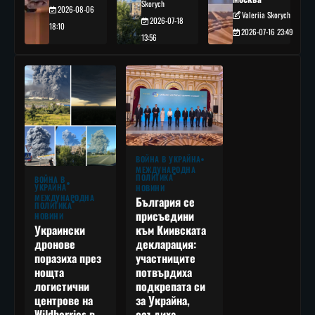
Skorych
2026-08-06
Valeriia Skorych
2026-07-18
18:10
2026-07-16 23:49
13:56
ВОЙНА В УКРАЙНА
МЕЖДУНАРОДНА
ПОЛИТИКА
ВОЙНА В
УКРАЙНА
НОВИНИ
МЕЖДУНАРОДНА
България се
ПОЛИТИКА
присъедини
НОВИНИ
към Киивската
Украински
декларация:
дронове
участниците
поразиха през
потвърдиха
нощта
подкрепата си
логистични
за Украйна,
центрове на
осъдиха
Wildberries в