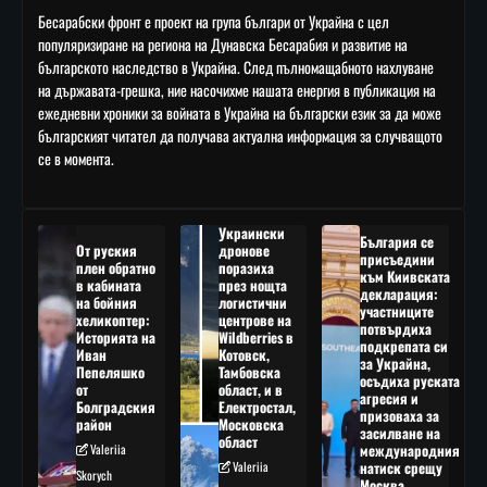
Бесарабски фронт е проект на група българи от Украйна с цел
популяризиране на региона на Дунавска Бесарабия и развитие на
българското наследство в Украйна. След пълномащабното нахлуване
на държавата-грешка, ние насочихме нашата енергия в публикация на
ежедневни хроники за войната в Украйна на български език за да може
българският читател да получава актуална информация за случващото
се в момента.
Украински
България се
От руския
дронове
присъедини
плен обратно
поразиха
към Киивската
в кабината
през нощта
декларация:
на бойния
логистични
участниците
хеликоптер:
центрове на
потвърдиха
Историята на
Wildberries в
подкрепата си
Иван
Котовск,
за Украйна,
Пепеляшко
Тамбовска
осъдиха руската
от
област, и в
агресия и
Болградския
Електростал,
призоваха за
район
Московска
засилване на
област
Valeriia
международния
Valeriia
натиск срещу
Skorych
Москва