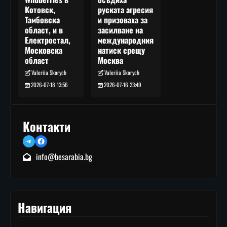
руската агресия
Котовск,
и призоваха за
Тамбовска
засилване на
област, и в
международния
Електростал,
натиск срещу
Московска
Москва
област
Valeriia Skorych
Valeriia Skorych
2026-07-16 23:49
2026-07-18 13:56
Контакти
Telegram
Facebook
info@besarabia.bg
Навигация