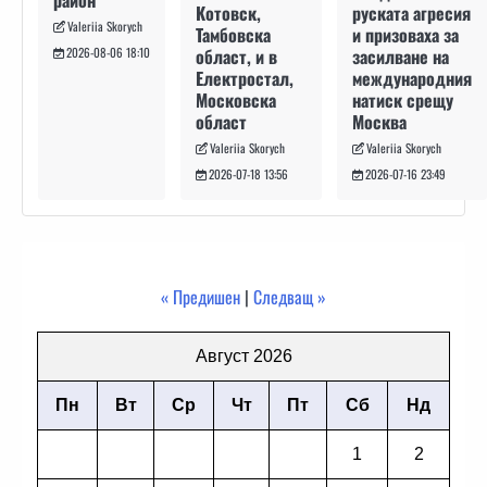
район
руската агресия
Котовск,
Valeriia Skorych
и призоваха за
Тамбовска
засилване на
област, и в
2026-08-06 18:10
международния
Електростал,
натиск срещу
Московска
Москва
област
Valeriia Skorych
Valeriia Skorych
2026-07-16 23:49
2026-07-18 13:56
« Предишен
|
Следващ »
Август 2026
Пн
Вт
Ср
Чт
Пт
Сб
Нд
1
2