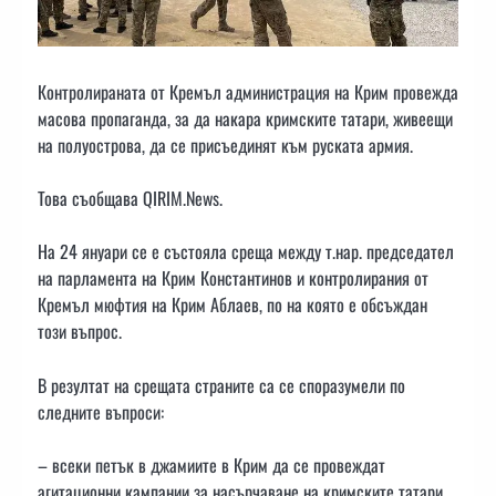
Контролираната от Кремъл администрация на Крим провежда
масова пропаганда, за да накара кримските татари, живеещи
на полуострова, да се присъединят към руската армия.
Това съобщава QIRIM.News.
На 24 януари се е състояла среща между т.нар. председател
на парламента на Крим Константинов и контролирания от
Кремъл мюфтия на Крим Аблаев, по на която е обсъждан
този въпрос.
В резултат на срещата страните са се споразумели по
следните въпроси:
– всеки петък в джамиите в Крим да се провеждат
агитационни кампании за насърчаване на кримските татари