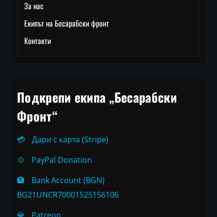
За нас
Екипът на Бесарабски фронт
Контакти
Подкрепи екипа „Бесарабски
Фронт“
💳
Дари с карта (Stripe)
💠
PayPal Donation
🏦
Bank Account (BGN)
BG21UNCR70001525156106
💎
Patreon