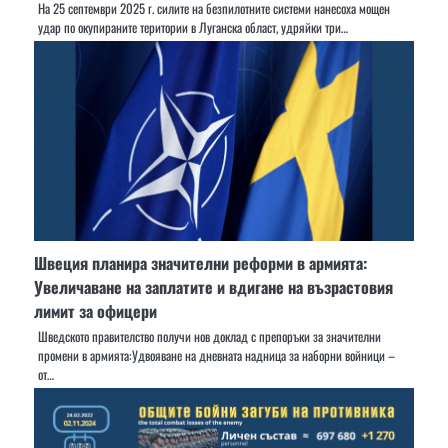
На 25 септември 2025 г. силите на безпилотните системи нанесоха мощен
удар по окупираните територии в Луганска област, удряйки три…
Швеция планира значителни реформи в армията:
Увеличаване на заплатите и вдигане на възрастовия
лимит за офицери
Шведското правителство получи нов доклад с препоръки за значителни
промени в армията:Удвояване на дневната надница за наборни войници –
от…