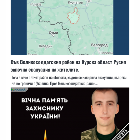
Във Великосолдатския район на Курска област Русия
започна евакуация на жителите.
Това е вече петият район на областта, където се извършва евакуация, въпреки
че не граничи с Украйна. През Великосолдатския район…