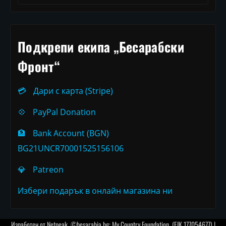
Подкрепи екипа „Бесарабски
Фронт“
💳
Дари с карта (Stripe)
💠
PayPal Donation
🏦
Bank Account (BGN)
BG21UNCR70001525156106
💎
Patreon
Избери подарък в онлайн магазина ни
Изработен от
Netpeak
. ©besarabia.bg: My Country Foundation, (EIK 177054677) |