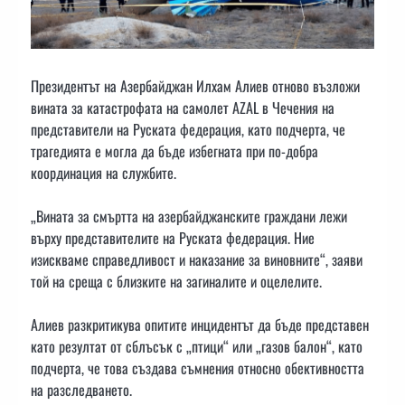
Президентът на Азербайджан Илхам Алиев отново възложи
вината за катастрофата на самолет AZAL в Чечения на
представители на Руската федерация, като подчерта, че
трагедията е могла да бъде избегната при по-добра
координация на службите.
„Вината за смъртта на азербайджанските граждани лежи
върху представителите на Руската федерация. Ние
изискваме справедливост и наказание за виновните“, заяви
той на среща с близките на загиналите и оцелелите.
Алиев разкритикува опитите инцидентът да бъде представен
като резултат от сблъсък с „птици“ или „газов балон“, като
подчерта, че това създава съмнения относно обективността
на разследването.