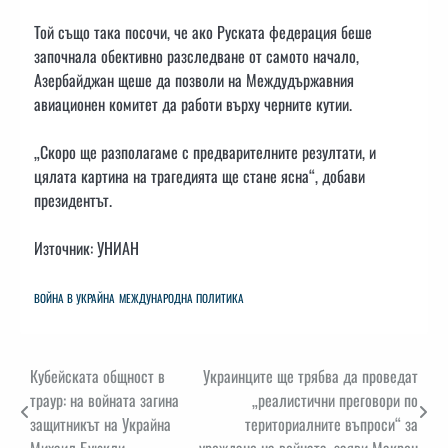
Той също така посочи, че ако Руската федерация беше
започнала обективно разследване от самото начало,
Азербайджан щеше да позволи на Междудържавния
авиационен комитет да работи върху черните кутии.
„Скоро ще разполагаме с предварителните резултати, и
цялата картина на трагедията ще стане ясна“, добави
президентът.
Източник: УНИАН
ВОЙНА В УКРАЙНА
МЕЖДУНАРОДНА ПОЛИТИКА
Навигация
Кубейската общност в
Украинците ще трябва да проведат
траур: на войната загина
„реалистични преговори по
защитникът на Украйна
териториалните въпроси“ за
Михаил Буюкли
уреждане на войната, заяви Макрон