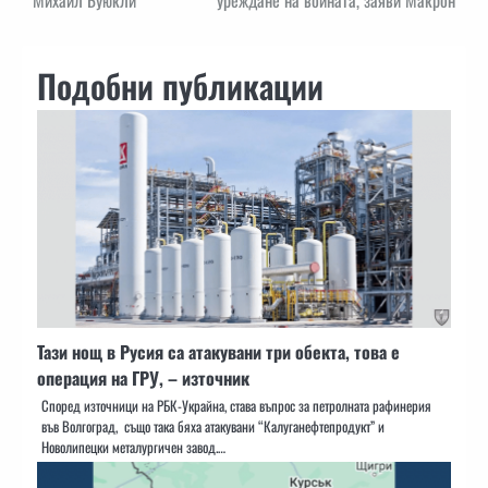
Подобни публикации
Тази нощ в Русия са атакувани три обекта, това е
операция на ГРУ, – източник
Според източници на РБК-Украйна, става въпрос за петролната рафинерия
във Волгоград, също така бяха атакувани “Калуганефтепродукт” и
Новолипецки металургичен завод.…