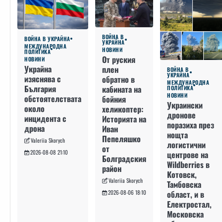
ВОЙНА В
ВОЙНА В УКРАЙНА
УКРАЙНА
МЕЖДУНАРОДНА
НОВИНИ
ПОЛИТИКА
От руския
НОВИНИ
Украйна
плен
ВОЙНА В
УКРАЙНА
изяснява с
обратно в
МЕЖДУНАРОДНА
България
кабината на
ПОЛИТИКА
НОВИНИ
обстоятелствата
бойния
Украински
около
хеликоптер:
дронове
инцидента с
Историята на
поразиха през
дрона
Иван
нощта
Пепеляшко
Valeriia Skorych
логистични
от
2026-08-08 21:10
центрове на
Болградския
Wildberries в
район
Котовск,
Valeriia Skorych
Тамбовска
област, и в
2026-08-06 18:10
Електростал,
Московска