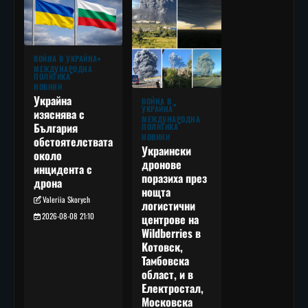
ВОЙНА В УКРАЙНА
МЕЖДУНАРОДНА
ПОЛИТИКА
НОВИНИ
Украйна
ВОЙНА В
УКРАЙНА
изяснява с
МЕЖДУНАРОДНА
България
ПОЛИТИКА
НОВИНИ
обстоятелствата
Украински
около
дронове
инцидента с
поразиха през
дрона
нощта
Valeriia Skorych
логистични
2026-08-08 21:10
центрове на
Wildberries в
Котовск,
Тамбовска
област, и в
Електростал,
Московска