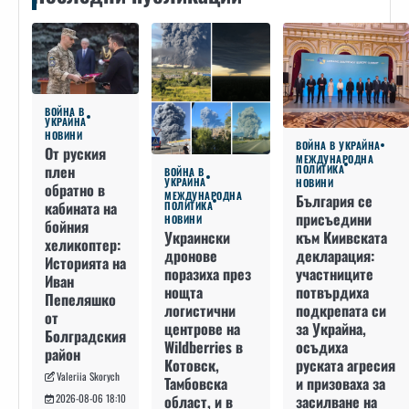
ВОЙНА В
УКРАЙНА
НОВИНИ
ВОЙНА В УКРАЙНА
От руския
МЕЖДУНАРОДНА
плен
ПОЛИТИКА
ВОЙНА В
УКРАЙНА
НОВИНИ
обратно в
МЕЖДУНАРОДНА
България се
кабината на
ПОЛИТИКА
присъедини
НОВИНИ
бойния
към Киивската
Украински
хеликоптер:
декларация:
дронове
Историята на
участниците
поразиха през
Иван
потвърдиха
нощта
Пепеляшко
подкрепата си
логистични
от
за Украйна,
центрове на
Болградския
осъдиха
Wildberries в
район
руската агресия
Котовск,
Valeriia Skorych
и призоваха за
Тамбовска
засилване на
област, и в
2026-08-06 18:10