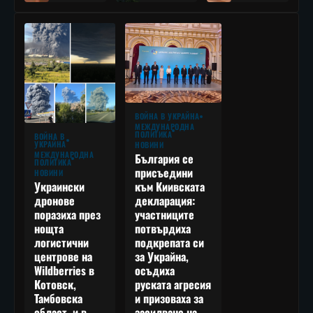
ВОЙНА В УКРАЙНА
МЕЖДУНАРОДНА
ПОЛИТИКА
ВОЙНА В
УКРАЙНА
НОВИНИ
МЕЖДУНАРОДНА
България се
ПОЛИТИКА
присъедини
НОВИНИ
към Киивската
Украински
декларация:
дронове
участниците
поразиха през
потвърдиха
нощта
подкрепата си
логистични
за Украйна,
центрове на
осъдиха
Wildberries в
руската агресия
Котовск,
и призоваха за
Тамбовска
засилване на
област, и в