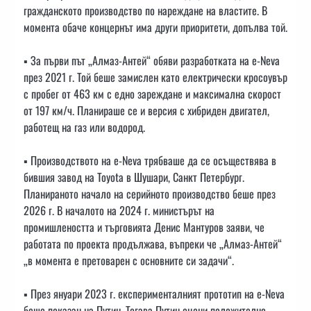
гражданското производство по нареждане на властите. В
момента обаче концернът има други приоритети, допълва той.
▪️ За първи път „Алмаз-Антей“ обяви разработката на e-Neva
през 2021 г. Той беше замислен като електрически кросоувър
с пробег от 463 км с едно зареждане и максимална скорост
от 197 км/ч. Планираше се и версия с хибриден двигател,
работещ на газ или водород.
▪️ Производството на e-Neva трябваше да се осъществява в
бившия завод на Toyota в Шушари, Санкт Петербург.
Планираното начало на серийното производство беше през
2026 г. В началото на 2024 г. министърът на
промишлеността и търговията Денис Мантуров заяви, че
работата по проекта продължава, въпреки че „Алмаз-Антей“
„в момента е претоварен с основните си задачи“.
▪️ През януари 2023 г. експерименталният прототип на e-Neva
беше показан на Путин. Тогава Путин оцени положително