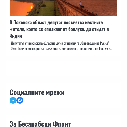
В Псковска област депутат посъветва местните
жители, които се оплакват от боклука, да отидат в
Индия
Депутатът от псковската областна дума от партията „Справедлива Русия“
Олег Брячак отговори на гражданите, недоволни от наличието на боклук в…
Социалните мрежи
Telegram
Facebook
За Бесарабски Фронт