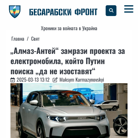
Skip
to
content
Хроники за войната в Украйна
Главна
Свят
„Алмаз-Антей“ замрази проекта за
електромобила, който Путин
поиска „да не изоставят“
2025-03-13 13:12
Maksym Karmazynovskyi