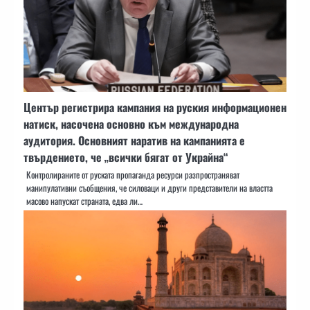
Център регистрира кампания на руския информационен
натиск, насочена основно към международна
аудитория. Основният наратив на кампанията е
твърдението, че „всички бягат от Украйна“
Контролираните от руската пропаганда ресурси разпространяват
манипулативни съобщения, че силоваци и други представители на властта
масово напускат страната, едва ли…