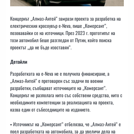
Концернът „Алмаз-Антей“ замрази проекта за разработка на
електрическия кросоувър e-Neva, пише „Комерсант“,
позовавайки се на източници. През 2023 г. прототипът на
този автомобил беше разгледан от Путин, който поиска
проектът „да не бъде изоставян“.
Детайли
Разработката на e-Neva не е получила финансиране, а
„Алмаз-Антей“ е претоварен със задачи по военни
разработки, съобщават източниците на „Комерсант“.
Концернът не разполага нито със собствени средства, нито с
необходимите компетенции за реализацията на проекта,
казва един от събеседниците на изданието.
▪️ Източникът на „Комерсант“ отбелязва, че „Алмаз-Антей“ е
поел разработката на автомобила, за да увеличи дела на