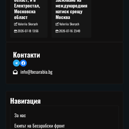
международния
Електростал,
натиск срещу
Московска
Москва
област
Valeriia Skorych
Valeriia Skorych
2026-07-16 23:49
2026-07-18 13:56
Контакти
Telegram
Facebook
info@besarabia.bg
Навигация
За нас
Екипът на Бесарабски фронт