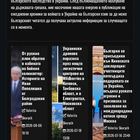
българското наследство в Украйна. След пълномащабното нахлуване
на държавата-грешка, ние насочихме нашата енергия в публикация на
ежедневни хроники за войната в Украйна на български език за да може
българският читател да получава актуална информация за случващото
се в момента.
Украински
България се
От руския
дронове
присъедини
плен обратно
поразиха
към Киивската
в кабината
през нощта
декларация:
на бойния
логистични
участниците
хеликоптер:
центрове на
потвърдиха
Историята на
Wildberries в
подкрепата си
Иван
Котовск,
за Украйна,
Пепеляшко
Тамбовска
осъдиха руската
от
област, и в
агресия и
Болградския
Електростал,
призоваха за
район
Московска
засилване на
област
Valeriia
международния
Valeriia
натиск срещу
Skorych
Москва
Skorych
2026-08-06
Valeriia Skorych
2026-07-18
18:10
2026-07-16 23:49
13:56