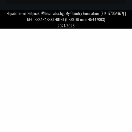
Изработен от
Netpeak
. ©besarabia.bg: My Country Foundation, (EIK 177054677) |
NGO BESARABSKI FRONT (USREOU code 45447863)
2021-2026