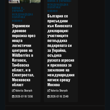
ВОЙНА В УКРАЙНА
МЕЖДУНАРОДНА
ПОЛИТИКА
ВОЙНА В
УКРАЙНА
НОВИНИ
МЕЖДУНАРОДНА
България се
ПОЛИТИКА
присъедини
НОВИНИ
към Киивската
Украински
декларация:
дронове
участниците
поразиха през
потвърдиха
нощта
подкрепата си
логистични
за Украйна,
центрове на
осъдиха
Wildberries в
руската агресия
Котовск,
и призоваха за
Тамбовска
засилване на
област, и в
международния
Електростал,
натиск срещу
Московска
Москва
област
Valeriia Skorych
Valeriia Skorych
2026-07-16 23:49
2026-07-18 13:56