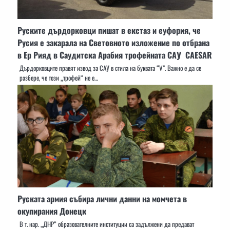
Руските дърдорковци пишат в екстаз и еуфория, че
Русия е закарала на Световното изложение по отбрана
в Ер Рияд в Саудитска Арабия трофейната САУ CAESAR
Дърдорковците правят извод за САУ в стила на буквата “V”. Важно е да се
разбере, че този „трофей“ не е…
Руската армия събира лични данни на момчета в
окупирания Донецк
В т. нар. „ДНР“ образователните институции са задължени да предават