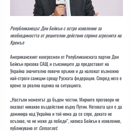
Републиканецът Дон Бейкън с остро изявление за
необходимостта от решителни действия спрямо агресията на
Кремъл
Американският конгресмен от Републиканската партия Дон
Бейкън призова САЩ и съюзниците да предоставят на
Украйна значително повече оръжия и да наложат възможно
най-строги санкции срещу Руската федерация. Според него е
време за реална оценка на ситуацията.
„Настъпи моментът да бъдем честни. Мирните преговори не
оказват никакво въздействие върху Путин. Неговата цел е да
доминира над Украйна и той няма да се спре, докато не
осъзнае, че не може да победи“, написа Бейкън в изявление,
публикувано от
Censor.net
.