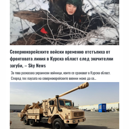
Севернокорейските войски временно отстъпиха от
фронтовата линия в Курска област след значителни
загуби, – Sky News
За това разказаха украински войници, които се сражават в Курска област.
Според тях паузата на севернокорейските военни може да се…