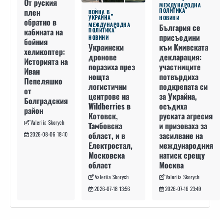
От руския
МЕЖДУНАРОДНА
плен
ПОЛИТИКА
ВОЙНА В
УКРАЙНА
НОВИНИ
обратно в
МЕЖДУНАРОДНА
България се
кабината на
ПОЛИТИКА
присъедини
НОВИНИ
бойния
към Киивската
Украински
хеликоптер:
декларация:
дронове
Историята на
участниците
поразиха през
Иван
потвърдиха
нощта
Пепеляшко
подкрепата си
логистични
от
за Украйна,
центрове на
Болградския
осъдиха
Wildberries в
район
руската агресия
Котовск,
Valeriia Skorych
и призоваха за
Тамбовска
засилване на
област, и в
2026-08-06 18:10
международния
Електростал,
натиск срещу
Московска
Москва
област
Valeriia Skorych
Valeriia Skorych
2026-07-16 23:49
2026-07-18 13:56