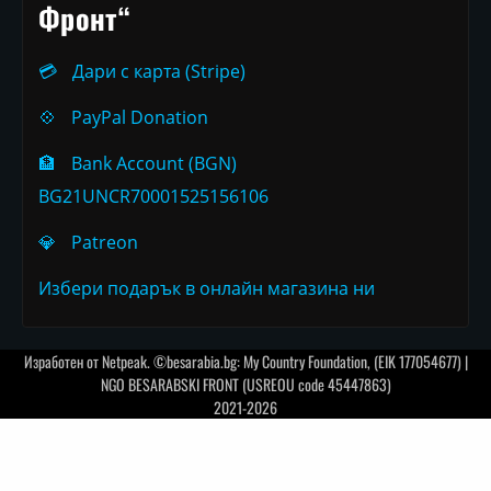
Фронт“
💳
Дари с карта (Stripe)
💠
PayPal Donation
🏦
Bank Account (BGN)
BG21UNCR70001525156106
💎
Patreon
Избери подарък в онлайн магазина ни
Изработен от
Netpeak
. ©besarabia.bg: My Country Foundation, (EIK 177054677) |
NGO BESARABSKI FRONT (USREOU code 45447863)
2021-2026