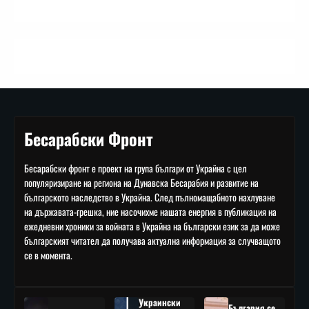
Бесарабски Фронт
Бесарабски фронт е проект на група българи от Украйна с цел
популяризиране на региона на Дунавска Бесарабия и развитие на
българското наследство в Украйна. След пълномащабното нахлуване
на държавата-грешка, ние насочихме нашата енергия в публикация на
ежедневни хроники за войната в Украйна на български език за да може
българският читател да получава актуална информация за случващото
се в момента.
Украински
България се