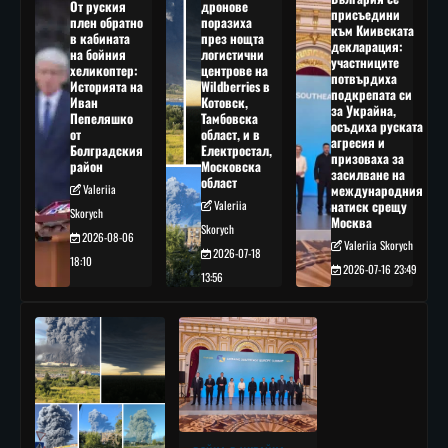
От руския
дронове
присъедини
плен обратно
поразиха
към Киивската
в кабината
през нощта
декларация:
на бойния
логистични
участниците
хеликоптер:
центрове на
потвърдиха
Историята на
Wildberries в
подкрепата си
Иван
Котовск,
за Украйна,
Пепеляшко
Тамбовска
осъдиха руската
от
област, и в
агресия и
Болградския
Електростал,
призоваха за
район
Московска
засилване на
област
Valeriia
международния
Valeriia
натиск срещу
Skorych
Москва
Skorych
2026-08-06
Valeriia Skorych
2026-07-18
18:10
2026-07-16 23:49
13:56