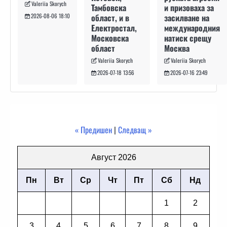
Valeriia Skorych
и призоваха за
Тамбовска
засилване на
област, и в
2026-08-06 18:10
международния
Електростал,
натиск срещу
Московска
Москва
област
Valeriia Skorych
Valeriia Skorych
2026-07-16 23:49
2026-07-18 13:56
« Предишен
|
Следващ »
Август 2026
Пн
Вт
Ср
Чт
Пт
Сб
Нд
1
2
3
4
5
6
7
8
9