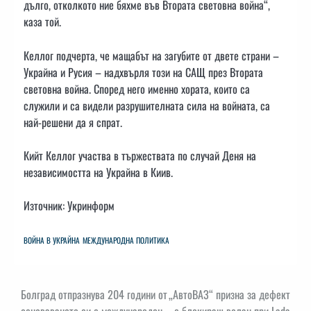
дълго, отколкото ние бяхме във Втората световна война“,
каза той.
Келлог подчерта, че мащабът на загубите от двете страни –
Украйна и Русия – надхвърля този на САЩ през Втората
световна война. Според него именно хората, които са
служили и са видели разрушителната сила на войната, са
най-решени да я спрат.
Кийт Келлог участва в тържествата по случай Деня на
независимостта на Украйна в Киив.
Източник: Укринформ
ВОЙНА В УКРАЙНА
МЕЖДУНАРОДНА ПОЛИТИКА
Навигация
Болград отпразнува 204 години от
„АвтоВАЗ“ призна за дефект
основаването си с международен
с блокиращ волан при Lada