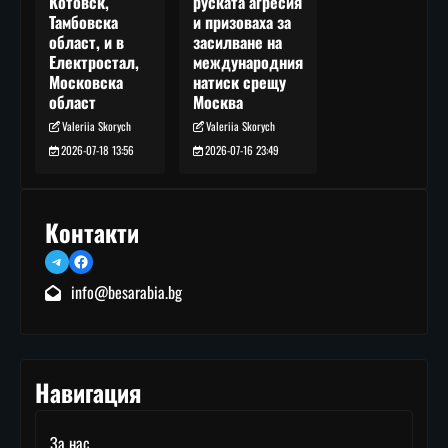
руската агресия
Котовск,
и призоваха за
Тамбовска
засилване на
област, и в
международния
Електростал,
натиск срещу
Московска
Москва
област
Valeriia Skorych
Valeriia Skorych
2026-07-16 23:49
2026-07-18 13:56
Контакти
Telegram
Facebook
info@besarabia.bg
Навигация
За нас