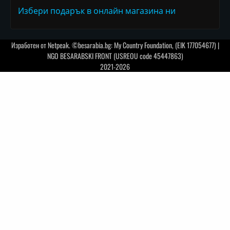
Избери подарък в онлайн магазина ни
Изработен от
Netpeak
. ©besarabia.bg: My Country Foundation, (EIK 177054677) |
NGO BESARABSKI FRONT (USREOU code 45447863)
2021-2026