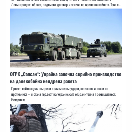
Ленинградска област, подписва договор и загива по време на войната. Това е…
ОТРК „Сапсан“: Украйна започна серийно производство
на далекобойна неядрена ракета
Проект, който оцеля въпреки политически удари, шпионаж и атаки на
противника – и стана гордост на украинската отбранителна промишленост.
Историята…