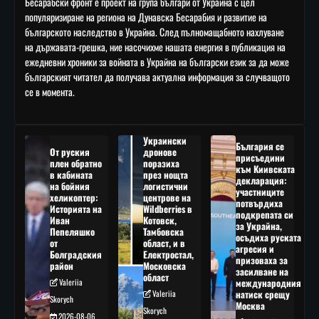
Бесарабски фронт е проект на група българи от Украйна с цел
популяризиране на региона на Дунавска Бесарабия и развитие на
българското наследство в Украйна. След пълномащабното нахлуване
на държавата-грешка, ние насочихме нашата енергия в публикация на
ежедневни хроники за войната в Украйна на български език за да може
българският читател да получава актуална информация за случващото
се в момента.
Украински
България се
От руския
дронове
присъедини
плен обратно
поразиха
към Киивската
в кабината
през нощта
декларация:
на бойния
логистични
участниците
хеликоптер:
центрове на
потвърдиха
Историята на
Wildberries в
подкрепата си
Иван
Котовск,
за Украйна,
Пепеляшко
Тамбовска
осъдиха руската
от
област, и в
агресия и
Болградския
Електростал,
призоваха за
район
Московска
засилване на
област
Valeriia
международния
Valeriia
натиск срещу
Skorych
Москва
Skorych
2026-08-06