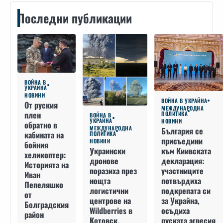
Последни публикации
ВОЙНА В
УКРАЙНА
НОВИНИ
ВОЙНА В УКРАЙНА
От руския
МЕЖДУНАРОДНА
плен
ПОЛИТИКА
ВОЙНА В
УКРАЙНА
НОВИНИ
обратно в
МЕЖДУНАРОДНА
България се
кабината на
ПОЛИТИКА
присъедини
НОВИНИ
бойния
към Киивската
Украински
хеликоптер:
декларация:
дронове
Историята на
участниците
поразиха през
Иван
потвърдиха
нощта
Пепеляшко
подкрепата си
логистични
от
за Украйна,
центрове на
Болградския
осъдиха
Wildberries в
район
руската агресия
Котовск,