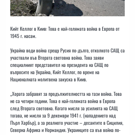
Кийт Келлог в Киив: Това е най-голямата война в Европа от
1945 г. насам.
Украйна води война срещу Русия по-дълго, отколкото САЩ са
участвали във Втората световна война. Това заяви
специалният представител на президента на САЩ по
въпросите на Украйна, Кийт Келлог, по време на
Националната молитвена закуска в Киив.
„Хората забравят за продължителността на тази война. Това
не са четири години. Това е най-голямата война в Европа
след Втората световна. Когато мисля за усилията на САЩ
тогава, не мисля за 9 декември 1941 г. (нападението над
Пърл Харбър), а за реалното участие – десантите в Сицилия,
Северна Африка и Нормандия. Украинците са във война по-