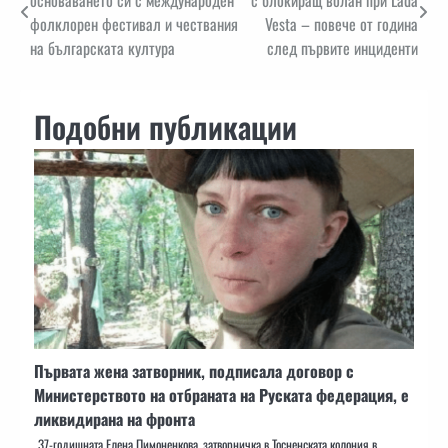
фолклорен фестивал и чествания
Vesta – повече от година
на българската култура
след първите инциденти
Подобни публикации
Първата жена затворник, подписала договор с
Министерството на отбраната на Руската федерация, е
ликвидирана на фронта
37-годишната Елена Пимоненкова, затворничка в Тосненската колония в