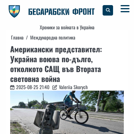
Skip
to
content
Хроники за войната в Украйна
Главна
Международна политика
Американски представител:
Украйна воюва по-дълго,
отколкото САЩ във Втората
световна война
2025-08-25 21:40
Valeriia Skorych