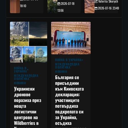
Valeriia Skorych
2026-07-18
18:10
2026-07-16 23:49
13:56
ВОЙНА В УКРАЙНА
МЕЖДУНАРОДНА
ПОЛИТИКА
ВОЙНА В
УКРАЙНА
НОВИНИ
МЕЖДУНАРОДНА
България се
ПОЛИТИКА
присъедини
НОВИНИ
към Киивската
Украински
декларация:
дронове
участниците
поразиха през
потвърдиха
нощта
подкрепата си
логистични
за Украйна,
центрове на
осъдиха
Wildberries в