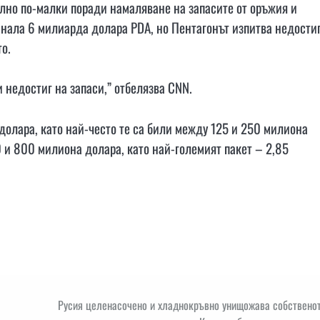
лно по-малки поради намаляване на запасите от оръжия и
снала 6 милиарда долара PDA, но Пентагонът изпитва недостиг
о.
 недостиг на запаси,” отбелязва CNN.
олара, като най-често те са били между 125 и 250 милиона
 и 800 милиона долара, като най-големият пакет – 2,85
Русия целенасочено и хладнокръвно унищожава собственот