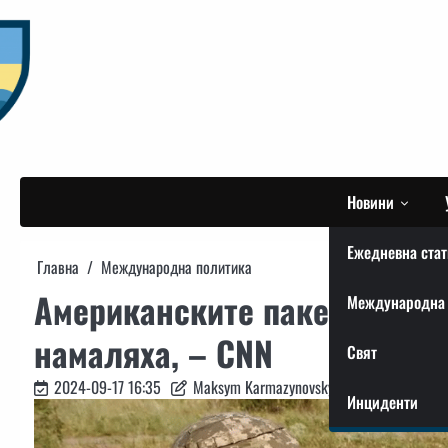
Skip
to
content
Новини
Ежедневна стат
Главна
Международна политика
Американските пакети воен
Международна 
намаляха, – CNN
Свят
2024-09-17 16:35
Maksym Karmazynovskyi
Инциденти