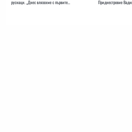
руснаци. „Днес влязохме с първите…
Приднестровие Вади