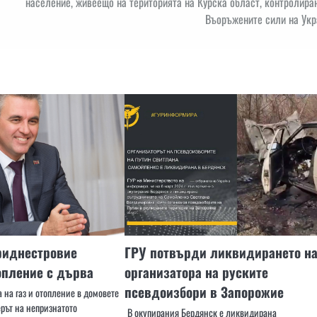
население, живеещо на територията на Курска област, контролира
Въоръжените сили на Укр
риднестровие
ГРУ потвърди ликвидирането н
опление с дърва
организатора на руските
псевдоизбори в Запорожие
 на газ и отопление в домовете
рът на непризнатото
В окупирания Бердянск е ликвидирана