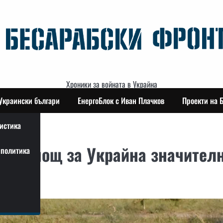
Хроники за войната в Украйна
Украински българи
ЕнергоБлок с Иван Плачков
Проекти на 
истика
на помощ за Украйна значител
политика