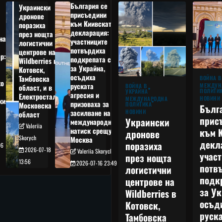
България се
Украински
присъедини
дронове
към Киивската
поразиха
декларация:
през нощта
на
участниците
логистични
потвърдиха
центрове на
р:
подкрепата си
Wildberries в
а
за Украйна,
Котовск,
осъдиха
Тамбовска
ВОЙНА В
о
руската
МЕЖДУН
ВОЙНА В
област, и в
ПОЛИТИ
УКРАЙНА
агресия и
Електростал,
НОВИНИ
МЕЖДУНАРОДНА
кия
призоваха за
ПОЛИТИКА
Московска
Бълг
НОВИНИ
засилване на
област
прис
Украински
международния
Valeriia
към 
натиск срещу
дронове
Skorych
Москва
декл
поразиха
06
2026-07-18
Valeriia Skorych
учас
през нощта
13:56
2026-07-16 23:49
потв
логистични
подк
центрове на
за Ук
Wildberries в
осъд
Котовск,
руска
Тамбовска