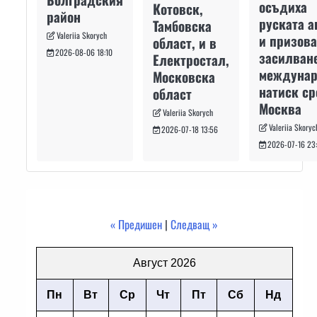
осъдиха
Котовск,
район
руската а
Тамбовска
Valeriia Skorych
и призова
област, и в
2026-08-06 18:10
засилван
Електростал,
междуна
Московска
натиск с
област
Москва
Valeriia Skorych
Valeriia Skoryc
2026-07-18 13:56
2026-07-16 23
« Предишен
|
Следващ »
Август 2026
Пн
Вт
Ср
Чт
Пт
Сб
Нд