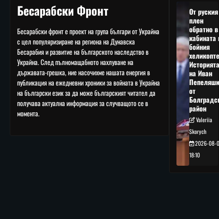
Бесарабски Фронт
От руския
плен
обратно в
Бесарабски фронт е проект на група българи от Украйна
кабината 
с цел популяризиране на региона на Дунавска
бойния
Бесарабия и развитие на българското наследство в
хеликопте
Украйна. След пълномащабното нахлуване на
Историят
държавата-грешка, ние насочихме нашата енергия в
на Иван
Пепеляшк
публикация на ежедневни хроники за войната в Украйна
от
на български език за да може българският читател да
Болградс
получава актуална информация за случващото се в
район
момента.
Valeriia
Skorych
2026-08-
18:10