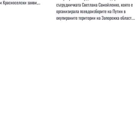
м Красноселски заяви,…
сътрудничката Светлана Самойленко, която е
организирала псевдоизборите на Путин в
окупираните територии на Запорожка област.…