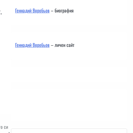
Геннадий Воробьов
– биография
,
Геннадий Воробьов
– личен сайт
Контакти
о си