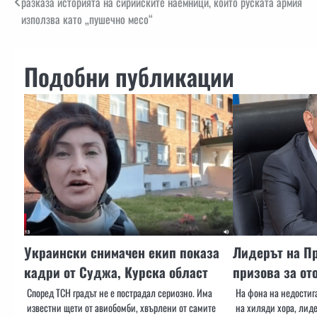
разказа историята на сирийските наемници, които руската армия
използва като „пушечно месо“
Подобни публикации
Украински снимачен екип показа
Лидерът на П
кадри от Суджа, Курска област
призова за от
Според ТСН градът не е пострадал сериозно. Има
На фона на недостига
известни щети от авиобомби, хвърлени от самите
на хиляди хора, лиде