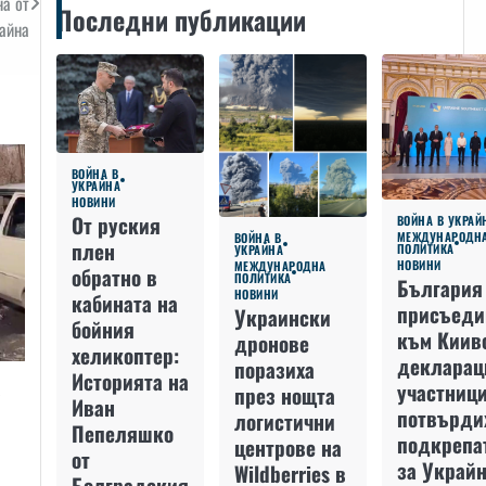
на от
Последни публикации
айна
ВОЙНА В
УКРАЙНА
НОВИНИ
От руския
ВОЙНА В УКРАЙ
МЕЖДУНАРОДН
ВОЙНА В
плен
ПОЛИТИКА
УКРАЙНА
НОВИНИ
МЕЖДУНАРОДНА
обратно в
ПОЛИТИКА
България
НОВИНИ
кабината на
присъеди
Украински
бойния
към Киив
дронове
хеликоптер:
декларац
поразиха
Историята на
а
участниц
през нощта
Иван
потвърди
логистични
Пепеляшко
подкрепа
центрове на
от
за Украйн
Wildberries в
Болградския