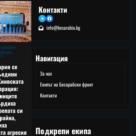
Контакти
Telegram
Facebook
info@besarabia.bg
 УКРАЙНА
АРОДНА
Навигация
КА
ария се
ъедини
За нас
Киивската
Екипът на Бесарабски фронт
арация:
тниците
Контакти
ърдиха
репата си
райна,
иха
Подкрепи екипа
та агресия