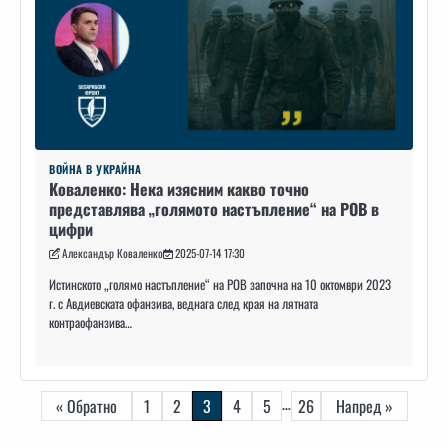
ВОЙНА В УКРАЙНА
Коваленко: Нека изясним какво точно
представлява „голямото настъпление“ на РОВ в
цифри
Александър Коваленко
2025-07-14 17:30
Истинското „голямо настъпление“ на РОВ започна на 10 октомври 2023
г. с Авдиевската офанзива, веднага след края на лятната
контраофанзива…
Навигация
…
« Обратно
1
2
3
4
5
26
Напред »