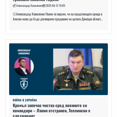
Александър Коваленко
2025-08-12 19:05
ⓒАлександър Коваленко Появи се версия, че на предстоящата среща в
Аляска може да бъде договорено предаване на цялата Донецка област…
ВОЙНА В УКРАЙНА
Кремъл започна чистка сред военните си
командири – Лапин отстранен, Теплински е
следващият