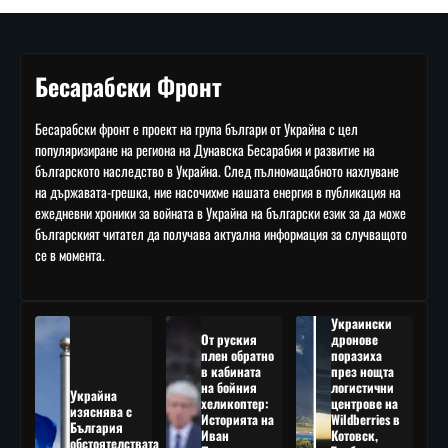
Бесарабски Фронт
Бесарабски фронт е проект на група българи от Украйна с цел
популяризиране на региона на Дунавска Бесарабия и развитие на
българското наследство в Украйна. След пълномащабното нахлуване
на държавата-грешка, ние насочихме нашата енергия в публикация на
ежедневни хроники за войната в Украйна на български език за да може
българският читател да получава актуална информация за случващото
се в момента.
Украински
От руския
дронове
плен обратно
поразиха
в кабината
през нощта
на бойния
логистични
Украйна
хеликоптер:
центрове на
изяснява с
Историята на
Wildberries в
България
Иван
Котовск,
обстоятелствата