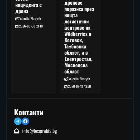
дронове
инцидента с
поразиха през
дрона
нощта
Valeriia Skorych
логистични
2026-08-08 21:10
центрове на
Wildberries в
Котовск,
Тамбовска
област, и в
Електростал,
Московска
област
Valeriia Skorych
2026-07-18 13:56
Контакти
Telegram
Facebook
info@besarabia.bg