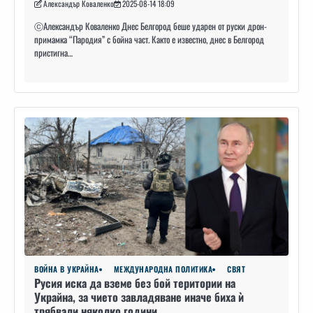
Александър Коваленко
2025-08-14 18:09
ⓒАлександър Коваленко Днес Белгород беше ударен от руски дрон-
примамка “Пародия” с бойна част. Както е известно, днес в Белгород
пристигна…
ВОЙНА В УКРАЙНА
МЕЖДУНАРОДНА ПОЛИТИКА
СВЯТ
Русия иска да вземе без бой територии на
Украйна, за чието завладяване иначе биха ѝ
трябвали няколко години