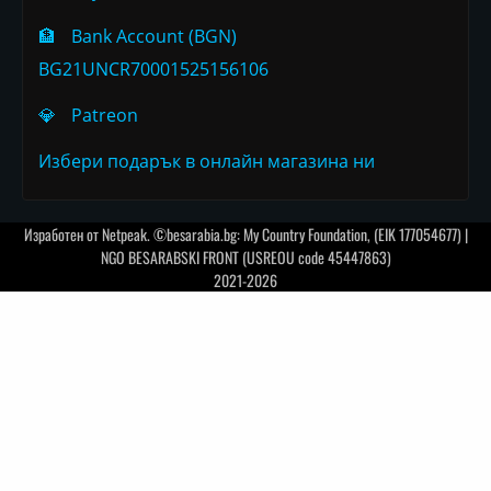
🏦
Bank Account (BGN)
BG21UNCR70001525156106
💎
Patreon
Избери подарък в онлайн магазина ни
Изработен от
Netpeak
. ©besarabia.bg: My Country Foundation, (EIK 177054677) |
NGO BESARABSKI FRONT (USREOU code 45447863)
2021-2026