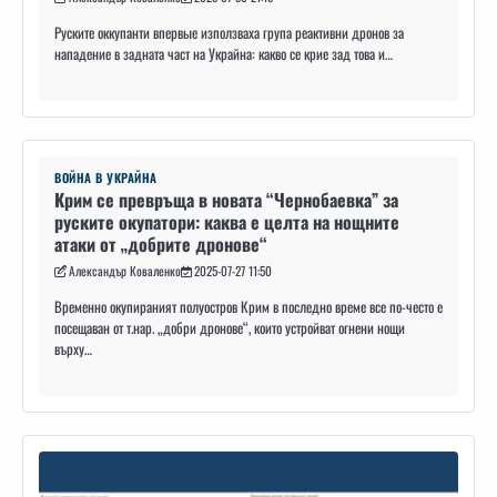
Руските оккупанти впервые използваха група реактивни дронов за
нападение в задната част на Украйна: какво се крие зад това и…
ВОЙНА В УКРАЙНА
Крим се превръща в новата “Чернобаевка” за
руските окупатори: каква е целта на нощните
атаки от „добрите дронове“
Александър Коваленко
2025-07-27 11:50
Временно окупираният полуостров Крим в последно време все по-често е
посещаван от т.нар. „добри дронове“, които устройват огнени нощи
върху…