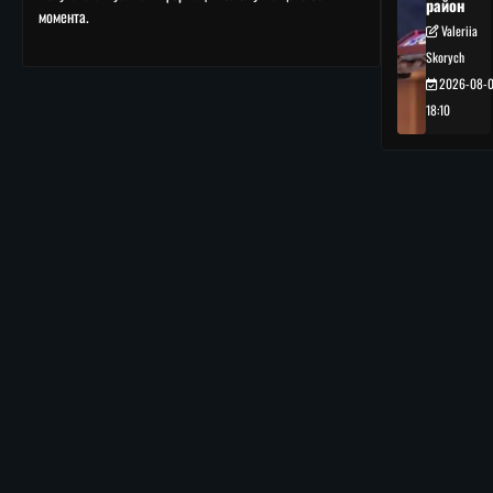
район
момента.
Valeriia
Skorych
2026-08-
18:10