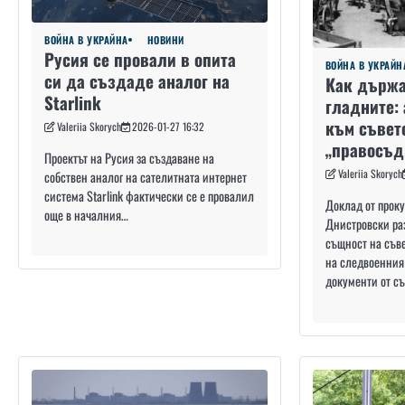
ВОЙНА В УКРАЙНА
НОВИНИ
Русия се провали в опита
ВОЙНА В УКРАЙН
си да създаде аналог на
Как държ
Starlink
гладните:
към съвет
Valeriia Skorych
2026-01-27 16:32
„правосъди
Проектът на Русия за създаване на
Valeriia Skorych
собствен аналог на сателитната интернет
система Starlink фактически се е провалил
Доклад от проку
още в началния…
Днистровски ра
същност на съве
на следвоенния
документи от с