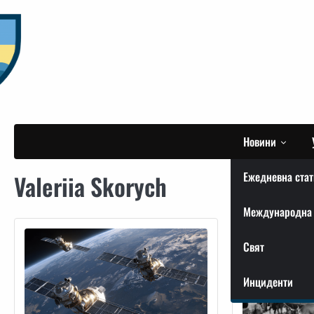
Skip
to
content
Новини
Ежедневна стат
Valeriia Skorych
Международна 
Свят
Инциденти