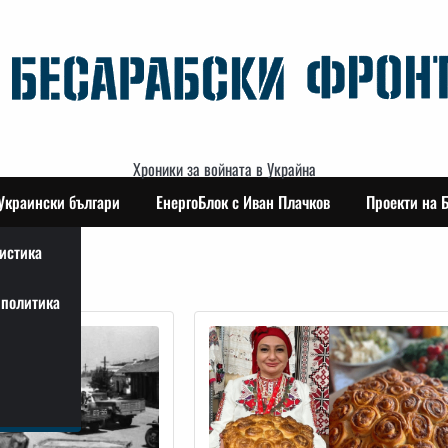
Хроники за войната в Украйна
Украински българи
ЕнергоБлок с Иван Плачков
Проекти на 
истика
политика