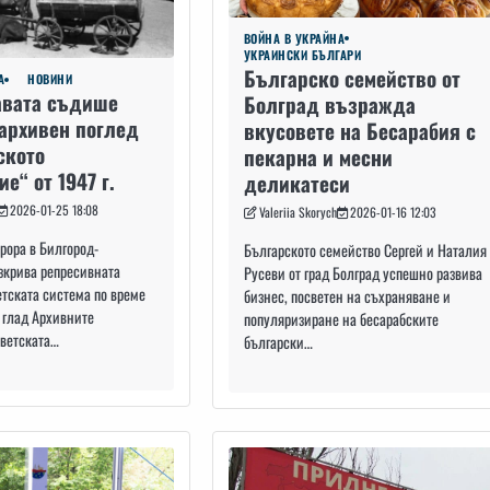
ВОЙНА В УКРАЙНА
УКРАИНСКИ БЪЛГАРИ
Българско семейство от
А
НОВИНИ
авата съдише
Болград възражда
 архивен поглед
вкусовете на Бесарабия с
ското
пекарна и месни
е“ от 1947 г.
деликатеси
2026-01-25 18:08
Valeriia Skorych
2026-01-16 12:03
рора в Билгород-
Българското семейство Сергей и Наталия
зкрива репресивната
Русеви от град Болград успешно развива
тската система по време
бизнес, посветен на съхраняване и
 глад Архивните
популяризиране на бесарабските
ъветската…
български…