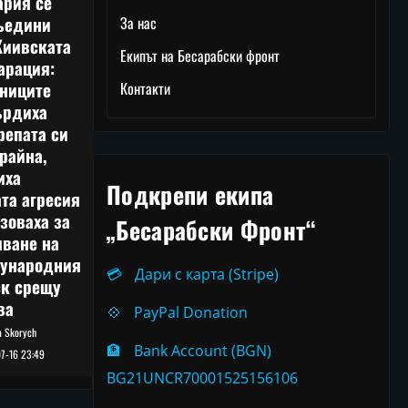
ария се
ъедини
За нас
Киивската
Екипът на Бесарабски фронт
арация:
тниците
Контакти
ърдиха
репата си
райна,
иха
Подкрепи екипа
та агресия
зоваха за
„Бесарабски Фронт“
лване на
ународния
💳
Дари с карта (Stripe)
ск срещу
ва
💠
PayPal Donation
ia Skorych
🏦
Bank Account (BGN)
7-16 23:49
BG21UNCR70001525156106