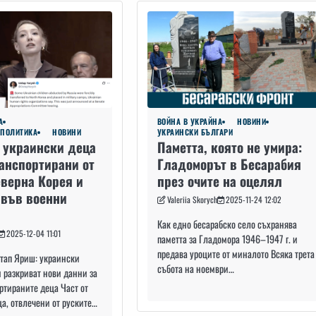
А
ВОЙНА В УКРАЙНА
НОВИНИ
ПОЛИТИКА
НОВИНИ
УКРАИНСКИ БЪЛГАРИ
 украински деца
Паметта, която не умира:
ранспортирани от
Гладоморът в Бесарабия
еверна Корея и
през очите на оцелял
 във военни
Valeriia Skorych
2025-11-24 12:02
Как едно бесарабско село съхранява
2025-12-04 11:01
паметта за Гладомора 1946–1947 г. и
предава уроците от миналото Всяка трета
тап Яриш: украински
събота на ноември…
 разкриват нови данни за
ртираните деца Част от
а, отвлечени от руските…