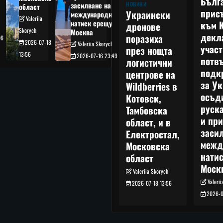
Бълг
НОВИНИ
засилване на
област
прис
Украински
международния
Valeriia
към 
натиск срещу
дронове
Skorych
Москва
декл
поразиха
06
2026-07-18
Valeriia Skorych
учас
през нощта
13:56
2026-07-16 23:49
потв
логистични
подк
центрове на
за Ук
Wildberries в
осъд
Котовск,
руска
Тамбовска
и при
област, и в
заси
Електростал,
межд
Московска
нати
област
Моск
Valeriia Skorych
Valeri
2026-07-18 13:56
2026-0