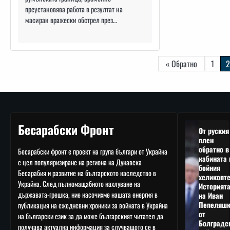
преустановява работа в резултат на
масиран вражески обстрел през…
Навигация
« Обратно
1
2
Бесарабски Фронт
От руския
плен
обратно в
Бесарабски фронт е проект на група българи от Украйна
кабината 
с цел популяризиране на региона на Дунавска
бойния
Бесарабия и развитие на българското наследство в
хеликопте
Украйна. След пълномащабното нахлуване на
Историят
държавата-грешка, ние насочихме нашата енергия в
на Иван
Пепеляшк
публикация на ежедневни хроники за войната в Украйна
от
на български език за да може българският читател да
Болградс
получава актуална информация за случващото се в