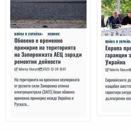
ВОЙНА В УКРАЙНА
НОВИНИ
Обявено е временно
ВОЙНА В УКРАЙН
примирие на територията
Европа пр
на Запорожката АЕЦ заради
гаранции з
ремонтни дейности
Украйна
Valeriia Skorych
2025-12-28 16:01
Valeriia Skorych
На територията на временно окупираната
Европейските д
от руските сили Запорожка атомна
мащабен шестточ
електроцентрала (ЗАЕС) беше обявено
гарантира сигур
временно примирие между Украйна и
дългосрочен пл
Руската…