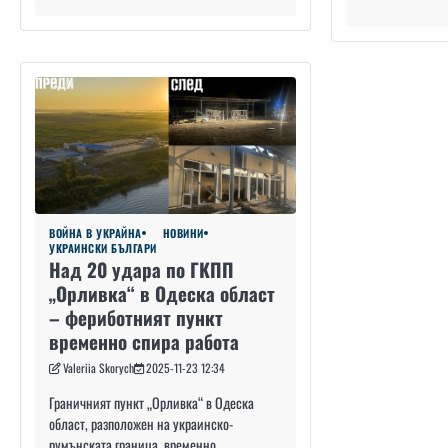
ВОЙНА В УКРАЙНА
НОВИНИ
УКРАИНСКИ БЪЛГАРИ
Над 20 удара по ГКПП
„Орливка“ в Одеска област
– фериботният пункт
временно спира работа
Valeriia Skorych
2025-11-23 12:34
Граничният пункт „Орливка“ в Одеска
област, разположен на украинско-
румънската граница, временно