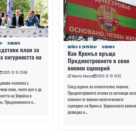
А
НОВИНИ
ВОЙНА В УКРАЙНА
НОВИНИ
едстави план за
Как Кремъл връща
а сигурността на
Приднестровието в своя
военен сценарий
2025-12-15 23:08
Valeriia Skorych
2025-12-15 13:55
ържави излязоха с
След години на относителна тишина,
ков план, чиято цел е да
Приднестровието отново се активира кат
ността на Украйна в
елемент от военно-политическите
ан. Предложението е…
сценарии на Кремъл. Украинската военн
разведка и…