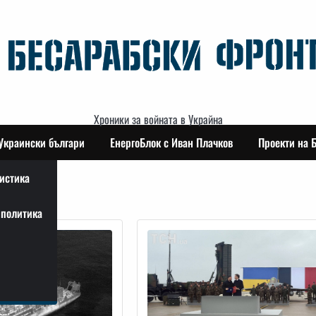
Хроники за войната в Украйна
Украински българи
ЕнергоБлок с Иван Плачков
Проекти на 
истика
политика