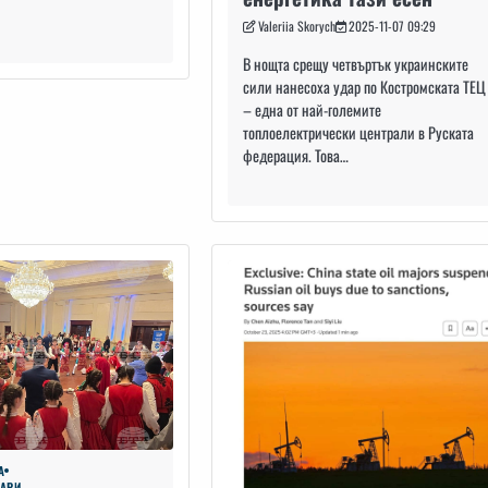
Valeriia Skorych
2025-11-07 09:29
В нощта срещу четвъртък украинските
сили нанесоха удар по Костромската ТЕЦ
– една от най-големите
топлоелектрически централи в Руската
федерация. Това…
А
ГАРИ