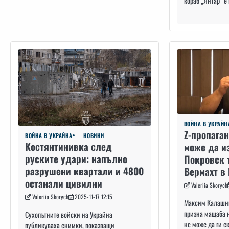
кораб „Янтар“ е
ВОЙНА В УКРАЙН
Z-пропага
ВОЙНА В УКРАЙНА
НОВИНИ
Костянтинивка след
може да и
руските удари: напълно
Покровск 
разрушени квартали и 4800
Вермахт в
останали цивилни
Valeriia Skorych
Valeriia Skorych
2025-11-17 12:15
Максим Калашни
призна мащаба н
Сухопътните войски на Украйна
не може да ги с
публикуваха снимки, показващи