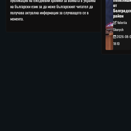
публикация на ежедневни хроники за войната в Украйна
от
на български език за да може българският читател да
Болградс
получава актуална информация за случващото се в
район
момента.
Valeriia
Skorych
2026-08-
18:10