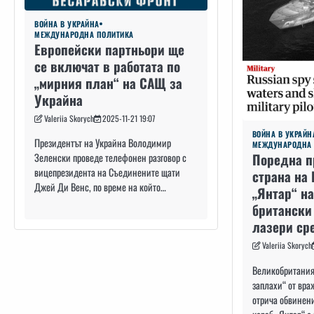
ВОЙНА В УКРАЙНА
МЕЖДУНАРОДНА ПОЛИТИКА
Европейски партньори ще
се включат в работата по
„мирния план“ на САЩ за
Украйна
Valeriia Skorych
2025-11-21 19:07
ВОЙНА В УКРАЙН
Президентът на Украйна Володимир
МЕЖДУНАРОДНА 
Поредна п
Зеленски проведе телефонен разговор с
вицепрезидента на Съединените щати
страна на 
Джей Ди Венс, по време на който…
„Янтар“ н
британски
лазери ср
Valeriia Skorych
Великобритания 
заплахи“ от вра
отрича обвинен