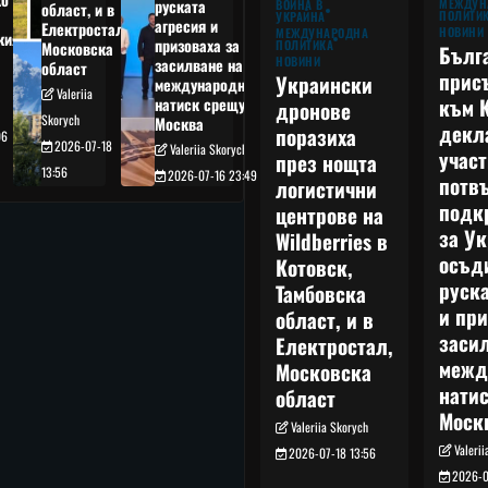
руската
МЕЖДУН
ВОЙНА В
област, и в
ПОЛИТИ
УКРАЙНА
агресия и
Електростал,
НОВИНИ
МЕЖДУНАРОДНА
кия
призоваха за
ПОЛИТИКА
Московска
Бълг
НОВИНИ
засилване на
област
прис
Украински
международния
Valeriia
към 
натиск срещу
дронове
Skorych
Москва
декл
поразиха
06
2026-07-18
Valeriia Skorych
учас
през нощта
13:56
2026-07-16 23:49
потв
логистични
подк
центрове на
за Ук
Wildberries в
осъд
Котовск,
руска
Тамбовска
и при
област, и в
заси
Електростал,
межд
Московска
нати
област
Моск
Valeriia Skorych
Valeri
2026-07-18 13:56
2026-0