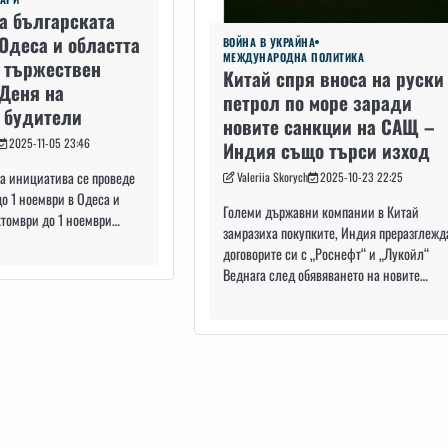
а българската
Одеса и областта
ВОЙНА В УКРАЙНА
МЕЖДУНАРОДНА ПОЛИТИКА
 тържествен
Китай спря вноса на руски
 Деня на
петрол по море заради
 будители
новите санкции на САЩ –
2025-11-05 23:46
Индия също търси изход
а инициатива се проведе
Valeriia Skorych
2025-10-23 22:25
до 1 ноември в Одеса и
Големи държавни компании в Китай
ктомври до 1 ноември…
замразиха покупките, Индия преразглежд
договорите си с „Роснефт“ и „Лукойл“
Веднага след обявяването на новите…