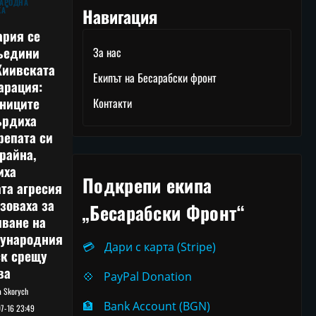
АРОДНА
Навигация
КА
ария се
ъедини
За нас
Киивската
Екипът на Бесарабски фронт
арация:
тниците
Контакти
ърдиха
репата си
райна,
иха
Подкрепи екипа
та агресия
зоваха за
„Бесарабски Фронт“
лване на
ународния
💳
Дари с карта (Stripe)
ск срещу
ва
💠
PayPal Donation
ia Skorych
🏦
Bank Account (BGN)
7-16 23:49