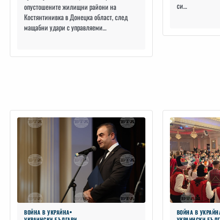
си…
опустошените жилищни райони на
Костянтинивка в Донецка област, след
мащабни удари с управляеми…
ВОЙНА В УКРАЙНА
ВОЙНА В УКРАЙН
УКРАИНСКИ БЪЛГАРИ
УКРАИНСКИ БЪЛ