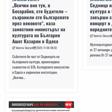
„Всички вие тук, в
Седмица н
Бесарабия, сте будители –
култура в 
съхранили сте българското
завърши с
през вековете“, каза
концерт в
заместник-министърът на
народните
културата на България
Valeriia Skorych
Ашот Казарян в Одеса
Мултикултурнат
Valeriia Skorych
2025-11-06 08:30
от 27 октомври 
региона От 27 о
Събитието бе част от Седмицата на
българската култура, организирана
съвместно от БТА, българското консулство
в Одеса и украински институции.
„Всички…