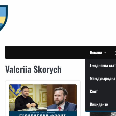
Skip
to
content
Новини
Ежедневна стат
Valeriia Skorych
Международна 
Свят
Инциденти