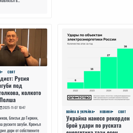
 навлязъл в…
А
СВЯТ
ндист: Русия
згуби под
толкова, колкото
 Полша
2025-11-07 10:47
ВОЙНА В УКРАЙНА
НОВИНИ
СВЯТ
Украйна нанесе рекорден
ков, близък до Гиркин,
брой удари по руската
а руските загуби. Кремъл
крие дори от собствените
енергетика тази есен