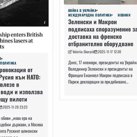
ВОЙНА В УКРАЙНА
МЕЖДУНАРОДНА ПОЛИТИКА
НОВИНИ
Зеленски и Макрон
подписаха споразумение з
доставка на френско
отбранително оборудване
Valeriia Skorych
2025-11-17 12:30
А
Днес, 17 ноември, президентът на Украйн
ПОЛИТИКА
ровокация от
Володимир Зеленски и президентът на
Франция Еманюел Макрон подписаха в
Русия към НАТО:
Париж декларация за придобиване…
авлезе в
 води и използва
ещу пилоти
2025-11-20 23:23
обяви „нова ера на
ждебни държави, а Москва
ията Руският шпионски