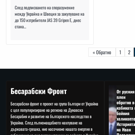
След подписването на споразумение
между Украйна и Швеция за закупуване на
до 150 изтребителя JAS 39 Gripen E, днес
стана…
Навигация
« Обратно
1
2
Бесарабски Фронт
От руския
плен
обратно в
Бесарабски фронт е проект на група българи от Украйна
кабината 
с цел популяризиране на региона на Дунавска
бойния
Бесарабия и развитие на българското наследство в
хеликопте
Украйна. След пълномащабното нахлуване на
Историят
държавата-грешка, ние насочихме нашата енергия в
на Иван
Пепеляшк