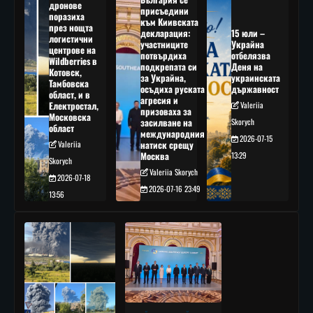
дронове
присъедини
поразиха
към Киивската
през нощта
декларация:
15 юли –
логистични
участниците
Украйна
центрове на
потвърдиха
отбелязва
Wildberries в
подкрепата си
Деня на
Котовск,
за Украйна,
украинската
Тамбовска
осъдиха руската
държавност
област, и в
агресия и
Електростал,
Valeriia
призоваха за
Московска
засилване на
Skorych
област
международния
2026-07-15
Valeriia
натиск срещу
Москва
13:29
Skorych
Valeriia Skorych
2026-07-18
2026-07-16 23:49
13:56