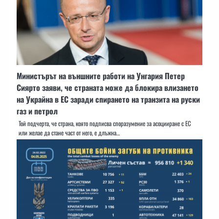
Министърът на външните работи на Унгария Петер
Сиярто заяви, че страната може да блокира влизането
на Украйна в ЕС заради спирането на транзита на руски
газ и петрол
Той подчерта, че страна, която подписва споразумение за асоцииране с ЕС
или желае да стане част от него, е длъжна…