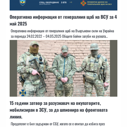
Оперативна информация от генералния щаб на ВСУ за 4
май 2025
Оперативна информация от генералния щаб на Въоръжени сили на Украйна
за периода 24.02.2022 – 04.05.2025 Общите бойни загуби на руската…
15 години затвор за разузнавач на окупаторите,
мобилизиран в ЗСУ, за да шпионира на фронтовата
линия.
Предателят е бил задържан от СБУ, когато се е опитал да избяга през