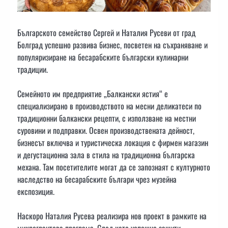
Българското семейство Сергей и Наталия Русеви от град
Болград успешно развива бизнес, посветен на съхраняване и
популяризиране на бесарабските български кулинарни
традиции.
Семейното им предприятие „Балкански ястия“ е
специализирано в производството на месни деликатеси по
традиционни балкански рецепти, с използване на местни
суровини и подправки. Освен производствената дейност,
бизнесът включва и туристическа локация с фирмен магазин
и дегустационна зала в стила на традиционна българска
механа. Там посетителите могат да се запознаят с културното
наследство на бесарабските българи чрез музейна
експозиция.
Наскоро Наталия Русева реализира нов проект в рамките на
микрогрантова програма. След като успешно защити