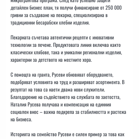
детайлен бизнес план, тя получи финансиране от 250 000
гривни за създаване на пекарна, специализирана в
традиционни бесарабски хлебни изделия.
Пекарната съчетава автентични рецепти с иновативни
технологии за печене. Продуктовата линия включва както
класически хлябове, така и уникални регионални изделия,
характерни за детството на местните хора.
С помощта на гранта, Русеви обновяват оборудването,
подобряват условията на труд и разширяват асортимента. В
резултат на това са наети двама нови служители.
Благодарение на съдействието на службата по заетостта,
Наталия Русева получава и компенсация на единния
социален внос – важна подкрепа за стабилността и растежа
на бизнеса.
Историята на семейство Русеви е силен пример за това как