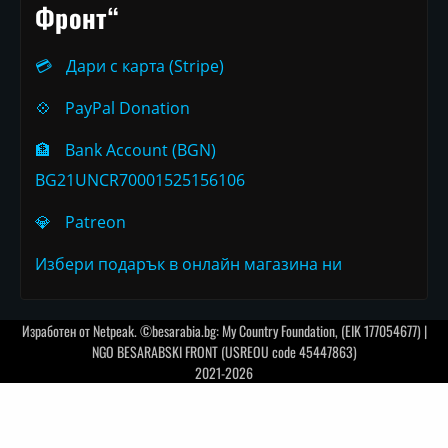
Фронт“
💳
Дари с карта (Stripe)
💠
PayPal Donation
🏦
Bank Account (BGN)
BG21UNCR70001525156106
💎
Patreon
Избери подарък в онлайн магазина ни
Изработен от
Netpeak
. ©besarabia.bg: My Country Foundation, (EIK 177054677) |
NGO BESARABSKI FRONT (USREOU code 45447863)
2021-2026