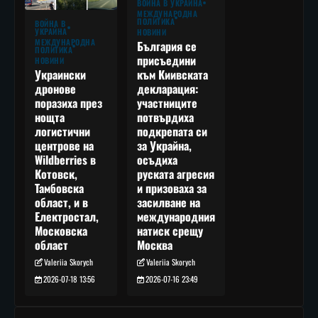
ВОЙНА В УКРАЙНА
МЕЖДУНАРОДНА
ПОЛИТИКА
ВОЙНА В
УКРАЙНА
НОВИНИ
МЕЖДУНАРОДНА
България се
ПОЛИТИКА
присъедини
НОВИНИ
към Киивската
Украински
декларация:
дронове
участниците
поразиха през
потвърдиха
нощта
подкрепата си
логистични
за Украйна,
центрове на
осъдиха
Wildberries в
руската агресия
Котовск,
и призоваха за
Тамбовска
засилване на
област, и в
международния
Електростал,
натиск срещу
Московска
Москва
област
Valeriia Skorych
Valeriia Skorych
2026-07-16 23:49
2026-07-18 13:56