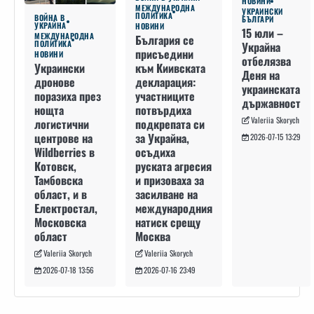
НОВИНИ
МЕЖДУНАРОДНА
УКРАИНСКИ
ПОЛИТИКА
ВОЙНА В
БЪЛГАРИ
УКРАЙНА
НОВИНИ
15 юли –
МЕЖДУНАРОДНА
България се
ПОЛИТИКА
Украйна
присъедини
НОВИНИ
отбелязва
към Киивската
Украински
Деня на
декларация:
дронове
украинската
участниците
поразиха през
държавност
потвърдиха
нощта
Valeriia Skorych
подкрепата си
логистични
за Украйна,
центрове на
2026-07-15 13:29
осъдиха
Wildberries в
руската агресия
Котовск,
и призоваха за
Тамбовска
засилване на
област, и в
международния
Електростал,
натиск срещу
Московска
Москва
област
Valeriia Skorych
Valeriia Skorych
2026-07-16 23:49
2026-07-18 13:56