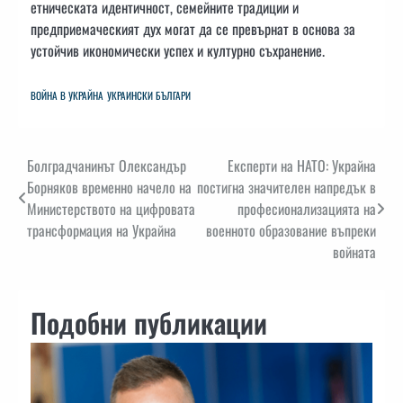
етническата идентичност, семейните традиции и
предприемаческият дух могат да се превърнат в основа за
устойчив икономически успех и културно съхранение.
ВОЙНА В УКРАЙНА
УКРАИНСКИ БЪЛГАРИ
Навигация
Болградчанинът Олександър
Експерти на НАТО: Украйна
Борняков временно начело на
постигна значителен напредък в
Министерството на цифровата
професионализацията на
трансформация на Украйна
военното образование въпреки
войната
Подобни публикации