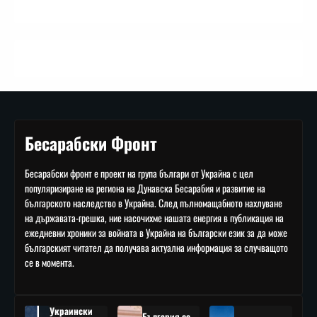
Бесарабски Фронт
Бесарабски фронт е проект на група българи от Украйна с цел
популяризиране на региона на Дунавска Бесарабия и развитие на
българското наследство в Украйна. След пълномащабното нахлуване
на държавата-грешка, ние насочихме нашата енергия в публикация на
ежедневни хроники за войната в Украйна на български език за да може
българският читател да получава актуална информация за случващото
се в момента.
Украински
България се