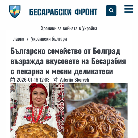
Skip
to
content
Хроники за войната в Украйна
Главна
Украински българи
Българско семейство от Болград
възражда вкусовете на Бесарабия
с пекарна и месни деликатеси
2026-01-16 12:03
Valeriia Skorych