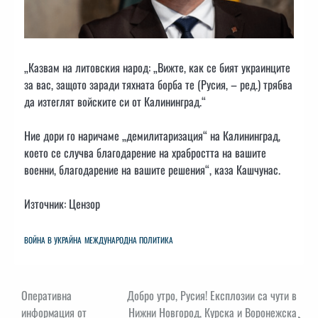
„Казвам на литовския народ: „Вижте, как се бият украинците
за вас, защото заради тяхната борба те (Русия, – ред.) трябва
да изтеглят войските си от Калининград.“
Ние дори го наричаме „демилитаризация“ на Калининград,
което се случва благодарение на храбростта на вашите
военни, благодарение на вашите решения“, каза Кашчунас.
Източник: Цензор
ВОЙНА В УКРАЙНА
МЕЖДУНАРОДНА ПОЛИТИКА
Навигация
Оперативна
Добро утро, Русия! Експлозии са чути в
информация от
Нижни Новгород, Курска и Воронежска