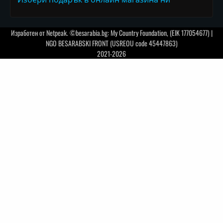
Изработен от
Netpeak
. ©besarabia.bg: My Country Foundation, (EIK 177054677) |
NGO BESARABSKI FRONT (USREOU code 45447863)
2021-2026