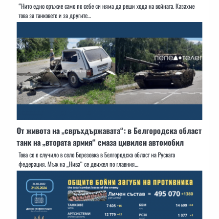
“Нито едно оръжие само по себе си няма да реши хода на войната. Казахме
това за танковете и за другите…
От живота на „свръхдържавата“: в Белгородска област
танк на „втората армия“ смаза цивилен автомобил
Това се е случило в село Березовка в Белгородска област на Руската
федерация. Мъж на „Нива“ се движел по главния…