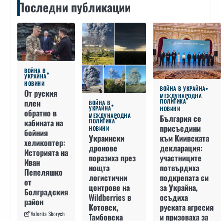
Последни публикации
ВОЙНА В
УКРАЙНА
НОВИНИ
ВОЙНА В УКРАЙНА
От руския
МЕЖДУНАРОДНА
плен
ПОЛИТИКА
ВОЙНА В
УКРАЙНА
НОВИНИ
обратно в
МЕЖДУНАРОДНА
България се
кабината на
ПОЛИТИКА
присъедини
НОВИНИ
бойния
към Киивската
Украински
хеликоптер:
декларация:
дронове
Историята на
участниците
поразиха през
Иван
потвърдиха
нощта
Пепеляшко
подкрепата си
логистични
от
за Украйна,
центрове на
Болградския
осъдиха
Wildberries в
район
руската агресия
Котовск,
Valeriia Skorych
и призоваха за
Тамбовска