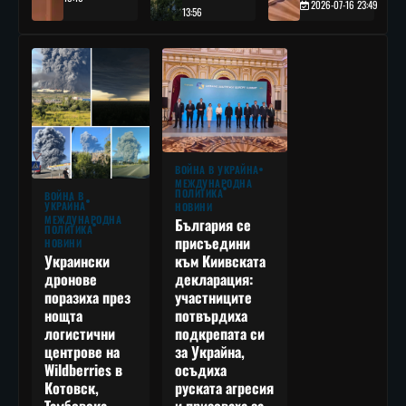
2026-07-16 23:49
13:56
ВОЙНА В УКРАЙНА
МЕЖДУНАРОДНА
ПОЛИТИКА
ВОЙНА В
УКРАЙНА
НОВИНИ
МЕЖДУНАРОДНА
България се
ПОЛИТИКА
присъедини
НОВИНИ
към Киивската
Украински
декларация:
дронове
участниците
поразиха през
потвърдиха
нощта
подкрепата си
логистични
за Украйна,
центрове на
осъдиха
Wildberries в
руската агресия
Котовск,
и призоваха за
Тамбовска