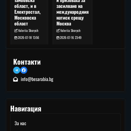
засилване на
област, и в
международния
Електростал,
натиск срещу
Московска
Москва
област
Valeriia Skorych
Valeriia Skorych
2026-07-16 23:49
2026-07-18 13:56
Контакти
Telegram
Facebook
info@besarabia.bg
Навигация
За нас