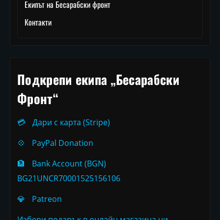
Екипът на Бесарабски фронт
Контакти
Подкрепи екипа „Бесарабски
Фронт“
💳
Дари с карта (Stripe)
💠
PayPal Donation
🏦
Bank Account (BGN)
BG21UNCR70001525156106
💎
Patreon
Избери подарък в онлайн магазина ни