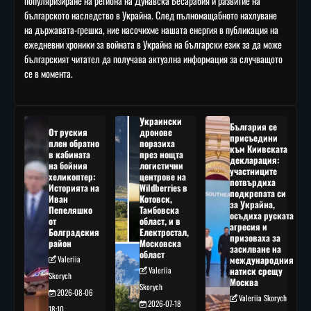
популяризиране на региона на Дунавска Бесарабия и развитие на
българското наследство в Украйна. След пълномащабното нахлуване
на държавата-грешка, ние насочихме нашата енергия в публикация на
ежедневни хроники за войната в Украйна на български език за да може
българският читател да получава актуална информация за случващото
се в момента.
Украински
България се
От руския
дронове
присъедини
плен обратно
поразиха
към Киивската
в кабината
през нощта
декларация:
на бойния
логистични
участниците
хеликоптер:
центрове на
потвърдиха
Историята на
Wildberries в
подкрепата си
Иван
Котовск,
за Украйна,
Пепеляшко
Тамбовска
осъдиха руската
от
област, и в
агресия и
Болградския
Електростал,
призоваха за
район
Московска
засилване на
област
Valeriia
международния
Valeriia
натиск срещу
Skorych
Москва
Skorych
2026-08-06
Valeriia Skorych
2026-07-18
18:10