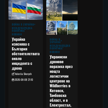
ВОЙНА В УКРАЙНА
МЕЖДУНАРОДНА
ПОЛИТИКА
НОВИНИ
Украйна
ВОЙНА В
УКРАЙНА
изяснява с
МЕЖДУНАРОДНА
България
ПОЛИТИКА
НОВИНИ
обстоятелствата
Украински
около
дронове
инцидента с
поразиха през
дрона
нощта
Valeriia Skorych
логистични
2026-08-08 21:10
центрове на
Wildberries в
Котовск,
Тамбовска
област, и в
Електростал,