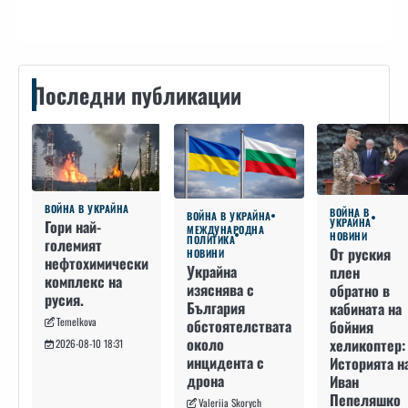
Последни публикации
ВОЙНА В УКРАЙНА
ВОЙНА В
ВОЙНА В УКРАЙНА
УКРАЙНА
Гори най-
МЕЖДУНАРОДНА
НОВИНИ
ПОЛИТИКА
големият
От руския
НОВИНИ
нефтохимически
Украйна
плен
комплекс на
изяснява с
обратно в
русия.
България
кабината на
Temelkova
обстоятелствата
бойния
около
хеликоптер:
2026-08-10 18:31
инцидента с
Историята н
дрона
Иван
Пепеляшко
Valeriia Skorych