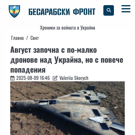
Skip
to
content
Хроники за войната в Украйна
Главна
Свят
Август започна с по-малко
дронове над Украйна, но с повече
попадения
2025-08-09 16:46
Valeriia Skorych