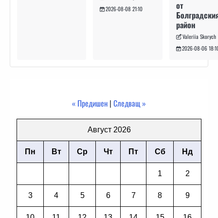
от
2026-08-08 21:10
Болградски
район
Valeriia Skorych
2026-08-06 18:1
« Предишен
|
Следващ »
Август 2026
Пн
Вт
Ср
Чт
Пт
Сб
Нд
1
2
3
4
5
6
7
8
9
10
11
12
13
14
15
16