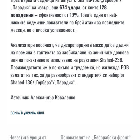
„Пародия“ са извършени
674 удара
, от които
128
попадения
– ефективност от 19%. Това е един от най-
ниските седмични показатели по брой атаки за последните
месеци, но с висока успеваемост.
Анализатори посочват, че диспропорцията може да се дължи
на промяна в тактиката за заобикаляне на зенитните дронове
или на по-активното използване на реактивни Shahed-238.
Производството им е по-скъпо и трудоемко, но изглежда РОВ
залагат на тях, за да разнообразят стандартния си набор от
Shahed-136/„Гербера“/„Пародия“.
Източник
:
Александър Коваленко
ВОЙНА В УКРАЙНА
СВЯТ
Навигация
Невзетите уроци от
Основателят на „Бесарабски фронт“