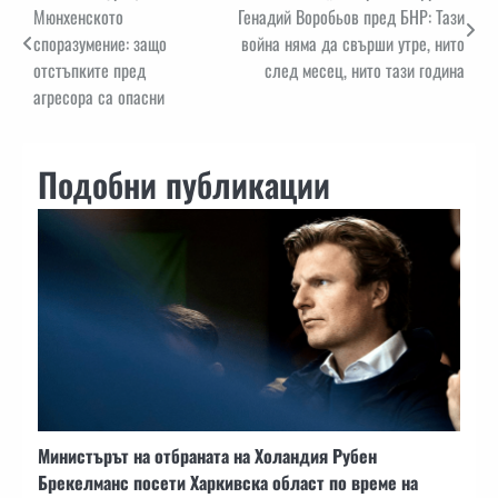
Мюнхенското
Генадий Воробьов пред БНР: Тази
споразумение: защо
война няма да свърши утре, нито
отстъпките пред
след месец, нито тази година
агресора са опасни
Подобни публикации
Министърът на отбраната на Холандия Рубен
Брекелманс посети Харкивска област по време на