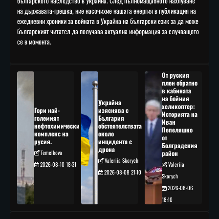
българското наследство в Украйна. След пълномащабното нахлуване
на държавата-грешка, ние насочихме нашата енергия в публикация на
ежедневни хроники за войната в Украйна на български език за да може
българският читател да получава актуална информация за случващото
се в момента.
От руския
плен обратно
в кабината
на бойния
Украйна
хеликоптер:
Гори най-
изяснява с
Историята на
големият
България
Иван
нефтохимически
обстоятелствата
Пепеляшко
комплекс на
около
от
русия.
инцидента с
Болградския
дрона
Temelkova
район
Valeriia Skorych
2026-08-10 18:31
Valeriia
2026-08-08 21:10
Skorych
2026-08-06
18:10