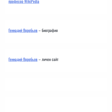
професор WikiPedia
Геннадий Воробьов
– биография
Геннадий Воробьов
– личен сайт
Контакти