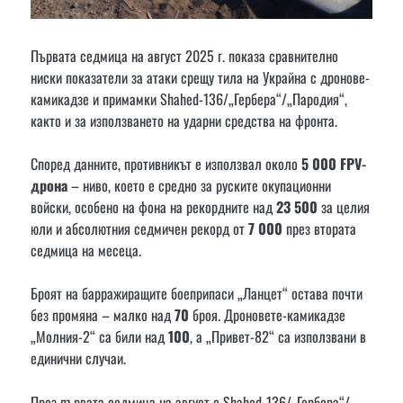
Първата седмица на август 2025 г. показа сравнително
ниски показатели за атаки срещу тила на Украйна с дронове-
камикадзе и примамки Shahed-136/„Гербера“/„Пародия“,
както и за използването на ударни средства на фронта.
Според данните, противникът е използвал около
5 000 FPV-
дрона
– ниво, което е средно за руските окупационни
войски, особено на фона на рекордните над
23 500
за целия
юли и абсолютния седмичен рекорд от
7 000
през втората
седмица на месеца.
Броят на барражиращите боеприпаси „Ланцет“ остава почти
без промяна – малко над
70
броя. Дроновете-камикадзе
„Молния-2“ са били над
100
, а „Привет-82“ са използвани в
единични случаи.
През първата седмица на август с Shahed-136/„Гербера“/