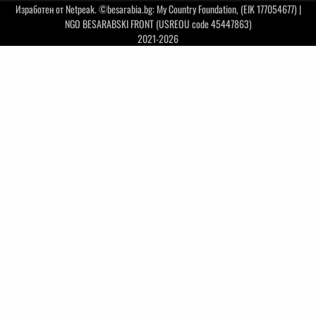
Изработен от
Netpeak
. ©besarabia.bg: My Country Foundation, (EIK 177054677) |
NGO BESARABSKI FRONT (USREOU code 45447863)
2021-2026