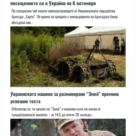
посещението си в Украйна на 6 октомври
По-специално той посети военнослужещите от Националната гвардейска
бригада „Харта“. По време на срещата с командването на бригадата беше
обсъдено как…
Украинската машина за разминиране “Змей” премина
успешно теста
Отбелязва се, че цената на “Змей” е няколко пъти по-ниска от
чуждестранните аналози – от 14,5 до почти 20 хиляди…