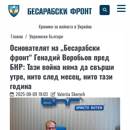
Skip
to
content
Хроники за войната в Украйна
Главна
Украински българи
Основателят на „Бесарабски
фронт“ Генадий Воробьов пред
БНР: Тази война няма да свърши
утре, нито след месец, нито тази
година
2025-08-09 18:03
Valeriia Skorych