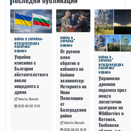
Последни публикации
ВОЙНА В
ВОЙНА В УКРАЙНА
УКРАЙНА
МЕЖДУНАРОДНА
НОВИНИ
ПОЛИТИКА
От руския
НОВИНИ
Украйна
плен
ВОЙНА В
УКРАЙНА
изяснява с
обратно в
МЕЖДУНАРОДНА
България
кабината на
ПОЛИТИКА
НОВИНИ
обстоятелствата
бойния
Украински
около
хеликоптер:
дронове
инцидента с
Историята на
поразиха през
дрона
Иван
нощта
Пепеляшко
Valeriia Skorych
логистични
от
2026-08-08 21:10
центрове на
Болградския
Wildberries в
район
Котовск,
Valeriia Skorych
Тамбовска
област, и в
2026-08-06 18:10