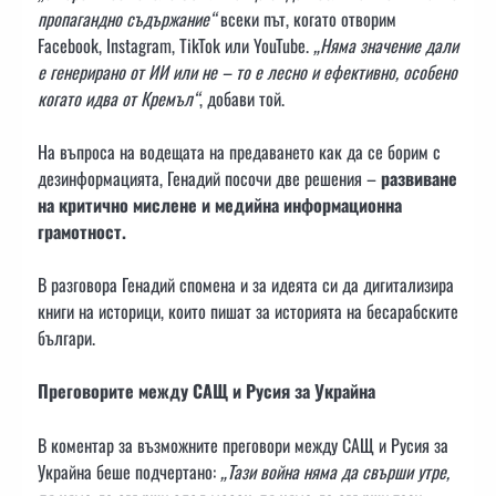
пропагандно съдържание“
всеки път, когато отворим
Facebook, Instagram, TikTok или YouTube.
„Няма значение дали
е генерирано от ИИ или не – то е лесно и ефективно, особено
когато идва от Кремъл“
, добави той.
На въпроса на водещата на предаването как да се борим с
дезинформацията, Генадий посочи две решения –
развиване
на критично мислене и медийна информационна
грамотност.
В разговора Генадий спомена и за идеята си да дигитализира
книги на историци, които пишат за историята на бесарабските
българи.
Преговорите между САЩ и Русия за Украйна
В коментар за възможните преговори между САЩ и Русия за
Украйна беше подчертано:
„Тази война няма да свърши утре,