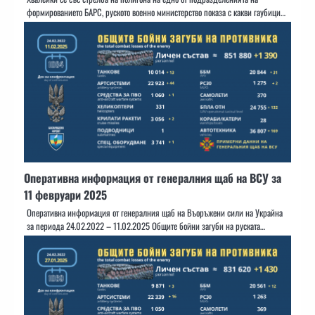
формированието БАРС, руското военно министерство показа с какви гаубици…
Оперативна информация от генералния щаб на ВСУ за
11 февруари 2025
Оперативна информация от генералния щаб на Въоръжени сили на Украйна
за периода 24.02.2022 – 11.02.2025 Общите бойни загуби на руската…