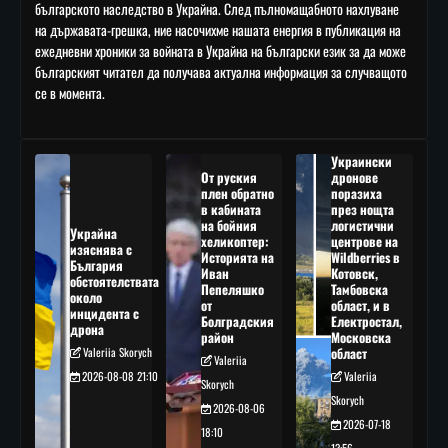
българското наследство в Украйна. След пълномащабното нахлуване
на държавата-грешка, ние насочихме нашата енергия в публикация на
ежедневни хроники за войната в Украйна на български език за да може
българският читател да получава актуална информация за случващото
се в момента.
Украински
От руския
дронове
плен обратно
поразиха
в кабината
през нощта
на бойния
логистични
Украйна
хеликоптер:
центрове на
изяснява с
Историята на
Wildberries в
България
Иван
Котовск,
обстоятелствата
Пепеляшко
Тамбовска
около
от
област, и в
инцидента с
Болградския
Електростал,
дрона
район
Московска
Valeriia Skorych
област
Valeriia
2026-08-08 21:10
Valeriia
Skorych
Skorych
2026-08-06
2026-07-18
18:10