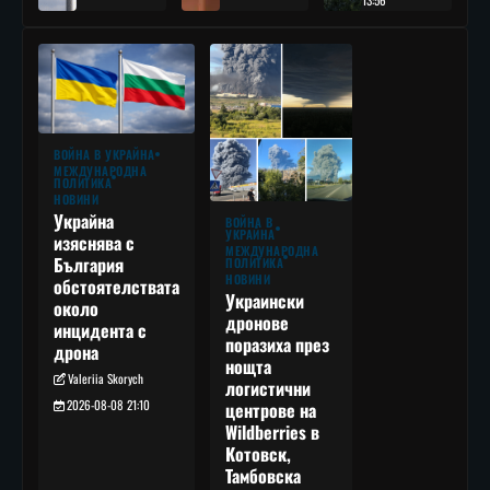
13:56
ВОЙНА В УКРАЙНА
МЕЖДУНАРОДНА
ПОЛИТИКА
НОВИНИ
Украйна
ВОЙНА В
УКРАЙНА
изяснява с
МЕЖДУНАРОДНА
България
ПОЛИТИКА
НОВИНИ
обстоятелствата
Украински
около
дронове
инцидента с
поразиха през
дрона
нощта
Valeriia Skorych
логистични
2026-08-08 21:10
центрове на
Wildberries в
Котовск,
Тамбовска