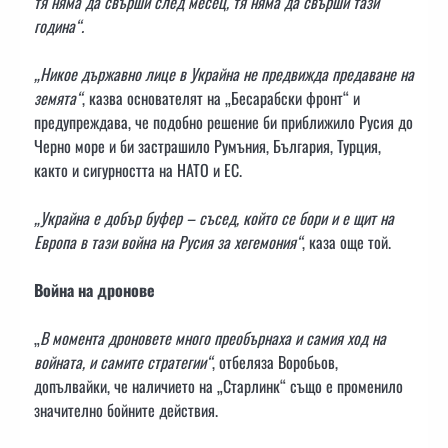
тя няма да свърши след месец, тя няма да свърши тази
година“.
„Никое държавно лице в Украйна не предвижда предаване на
земята“
, казва основателят на „Бесарабски фронт“ и
предупреждава, че подобно решение би приближило Русия до
Черно море и би застрашило Румъния, България, Турция,
както и сигурността на НАТО и ЕС.
„Украйна е добър буфер – съсед, който се бори и е щит на
Европа в тази война на Русия за хегемония“
, каза още той.
Война на дронове
„
В момента дроновете много преобърнаха и самия ход на
войната, и самите стратегии“
, отбеляза Воробьов,
допълвайки, че наличието на „Старлинк“ също е променило
значително бойните действия.