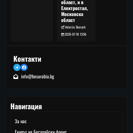
област, и в
Електростал,
Московска
област
Valeriia Skorych
2026-07-18 13:56
Контакти
Telegram
Facebook
info@besarabia.bg
Навигация
За нас
Екипът на Бесарабски фронт