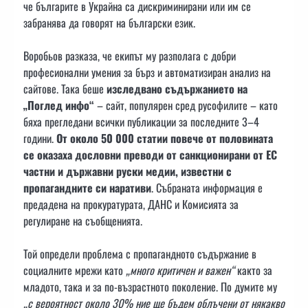
че българите в Украйна са дискриминирани или им се
забранява да говорят на български език.
Воробьов разказа, че екипът му разполага с добри
професионални умения за бърз и автоматизиран анализ на
сайтове. Така беше
изследвано съдържанието на
„Поглед инфо“
– сайт, популярен сред русофилите – като
бяха прегледани всички публикации за последните 3–4
години.
От около 50 000 статии повече от половината
се оказаха дословни преводи от санкционирани от ЕС
частни и държавни руски медии, известни с
пропагандните си наративи
. Събраната информация е
предадена на прокуратурата, ДАНС и Комисията за
регулиране на съобщенията.
Той определи проблема с пропагандното съдържание в
социалните мрежи като
„много критичен и важен“
както за
младото, така и за по-възрастното поколение. По думите му
„с вероятност около 30% ние ще бъдем облъчени от някакво