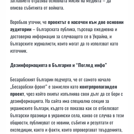
заглавието отразява основната мисия на медията – да
описва събитията от войната.
Воробьов уточни, че
проектът е насочен към две основни
аудитории
– българската публика, търсеща ежедневна и
достоверна информация за случващото се в Украйна, и
българските журналисти, които могат да го използват като
източник.
Дезинформацията в България и “Поглед инфо”
Бесарабският българин подчерта, че от самото начало
„Бесарабски фронт“ е замислен като
контрпропаганден
проект
, чрез който екипът изпълнява своя дълг да се бори с
дезинформацията. На сайта има специална секция за
украинските българи, където се показва как се отбелязват
български празници в украински села, какво се случва в тези
общности, публикуват се новини, събития и резултати от
експедиции, както и факти, които опровергават твърденията,