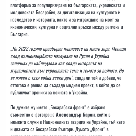
платформа за популяризиране на българската, украинската и
молдовската Бесарабия, за дигитализация на културното ѝ
наследство и историята, както и за изграждане на мост за
икономически, културни и социални връзки между региона и
България.
„Но 2022 година преобърна плановете на много хора. Месеци
след пълномащабното нахлуване на Русия в Украйна
започнах да наблюдавам как спада интересът на
журналистите към украинската тема и темата за войната. Но
аз живея с тази война всеки ден“
, сподели той и добави, че
оттогава е решил да създаде медиен проект, в който да се
публикуват хроники за войната в Украйна.
По думите му името „Бесарабски фронт“ е избрано
съвместно с фотографа
Александър Барон
, който в
момента служи в Националната гвардия на Украйна, тъй като
и двамата са бесарабски българи. Думата „Фронт“ в