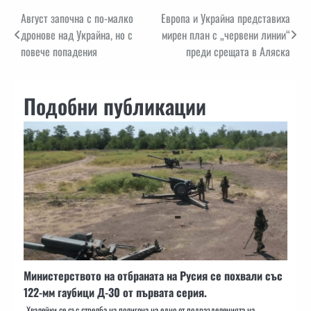
Навигация
Август започна с по-малко
Европа и Украйна представиха
дронове над Украйна, но с
мирен план с „червени линии“
повече попадения
преди срещата в Аляска
Подобни публикации
Министерството на отбраната на Русия се похвали със
122-мм гаубици Д-30 от първата серия.
Хвалейки се със стрелба на полигона на едно от подразделенията на