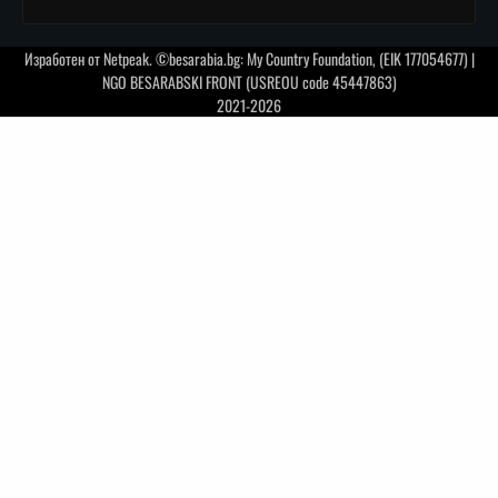
Изработен от
Netpeak
. ©besarabia.bg: My Country Foundation, (EIK 177054677) |
NGO BESARABSKI FRONT (USREOU code 45447863)
2021-2026