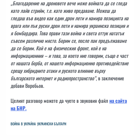
„Благодарение на дроновете вече може войната да се гледа
като лайв стрийм, т.е. като живо предаване. Можеш да
гледаш във видео как един дрон лети и намира позицията на
врага или пък руски дрон лети и намира украинска позиция и
я бомбардира. Това прави тази война и света оттук нататък
съвсем различно място. Борим се, после пак продължаваме
да се борим. Кой е на физическия фронт, кой е на
информационния – и това, за което ние говорим, също е част
от нашата борба, от нашето информационно противодействие
срещу хибридните атаки и руското влияние върху
българското интернет и радиопространство“
, в заключение
добави Воробьов.
Целият разговор можете да чуете в звуковия файл
на сайта
на БНР.
ВОЙНА В УКРАЙНА
УКРАИНСКИ БЪЛГАРИ