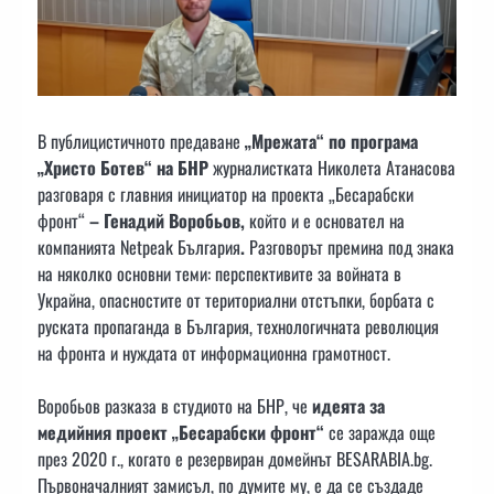
В публицистичното предаване
„Мрежата“ по програма
„Христо Ботев“ на БНР
журналистката Николета Атанасова
разговаря с
главния инициатор на проекта „Бесарабски
фронт“
– Генадий Воробьов,
който и е основател на
компанията Netpeak България
.
Разговорът премина под знака
на няколко основни теми: перспективите за войната в
Украйна, опасностите от териториални отстъпки, борбата с
руската пропаганда в България, технологичната революция
на фронта и нуждата от информационна грамотност.
Воробьов разказа в студиото на БНР, че
идеята за
медийния проект „Бесарабски фронт“
се заражда още
през 2020 г., когато е резервиран домейнът BESARABIA.bg.
Първоначалният замисъл, по думите му, е да се създаде