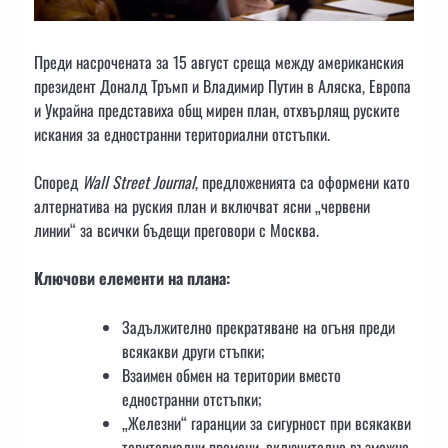
Преди насрочената за 15 август среща между американския
президент Доналд Тръмп и Владимир Путин в Аляска, Европа
и Украйна представиха общ мирен план, отхвърлящ руските
искания за едностранни териториални отстъпки.
Според
Wall Street Journal
, предложенията са оформени като
алтернатива на руския план и включват ясни „червени
линии“ за всички бъдещи преговори с Москва.
Ключови елементи на плана:
Задължително прекратяване на огъня преди
всякакви други стъпки;
Взаимен обмен на територии вместо
едностранни отстъпки;
„Железни“ гаранции за сигурност при всякакви
териториални промени, включително възможно