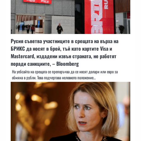
Русия съветва участниците в срещата на върха на
БРИКС да носят в брой, тъй като картите Visa и
Mastercard, издадени извън страната, не работят
поради санкциите, – Bloomberg
На уебсайта на срещата се препоръчва да се носят долари или евро за
обмяна в рубли. Това подчертава неловкото положение…