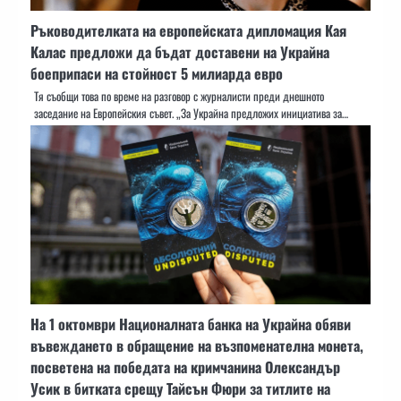
Ръководителката на европейската дипломация Кая
Калас предложи да бъдат доставени на Украйна
боеприпаси на стойност 5 милиарда евро
Тя съобщи това по време на разговор с журналисти преди днешното
заседание на Европейския съвет. „За Украйна предложих инициатива за…
На 1 октомври Националната банка на Украйна обяви
въвеждането в обращение на възпоменателна монета,
посветена на победата на кримчанина Олександър
Усик в битката срещу Тайсън Фюри за титлите на