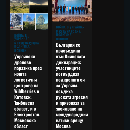
ВОЙНА В УКРАЙНА
МЕЖДУНАРОДНА
ПОЛИТИКА
ВОЙНА В
УКРАЙНА
НОВИНИ
МЕЖДУНАРОДНА
България се
ПОЛИТИКА
присъедини
НОВИНИ
към Киивската
Украински
декларация:
дронове
участниците
поразиха през
потвърдиха
нощта
подкрепата си
логистични
за Украйна,
центрове на
осъдиха
Wildberries в
руската агресия
Котовск,
и призоваха за
Тамбовска
засилване на
област, и в
международния
Електростал,
натиск срещу
Московска
Москва
област