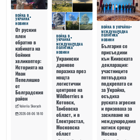
ВОЙНА В
УКРАЙНА
НОВИНИ
ВОЙНА В УКРАЙНА
От руския
МЕЖДУНАРОДНА
плен
ПОЛИТИКА
ВОЙНА В
УКРАЙНА
НОВИНИ
обратно в
МЕЖДУНАРОДНА
България се
кабината на
ПОЛИТИКА
присъедини
НОВИНИ
бойния
към Киивската
Украински
хеликоптер:
декларация:
дронове
Историята на
участниците
поразиха през
Иван
потвърдиха
нощта
Пепеляшко
подкрепата си
логистични
от
за Украйна,
центрове на
Болградския
осъдиха
Wildberries в
район
руската агресия
Котовск,
Valeriia Skorych
и призоваха за
Тамбовска
засилване на
област, и в
2026-08-06 18:10
международния
Електростал,
натиск срещу
Московска
Москва
област