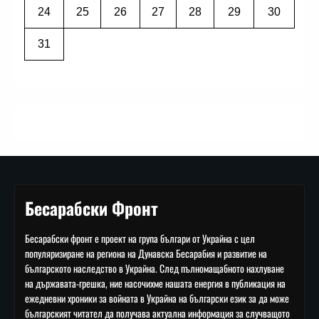
24
25
26
27
28
29
30
31
Бесарабски Фронт
Бесарабски фронт е проект на група българи от Украйна с цел
популяризиране на региона на Дунавска Бесарабия и развитие на
българското наследство в Украйна. След пълномащабното нахлуване
на държавата-грешка, ние насочихме нашата енергия в публикация на
ежедневни хроники за войната в Украйна на български език за да може
българският читател да получава актуална информация за случващото