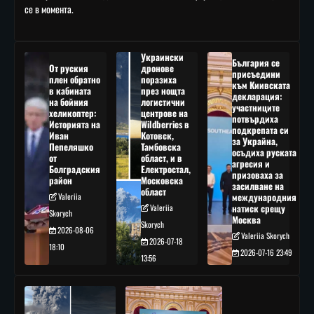
се в момента.
Украински
България се
От руския
дронове
присъедини
плен обратно
поразиха
към Киивската
в кабината
през нощта
декларация:
на бойния
логистични
участниците
хеликоптер:
центрове на
потвърдиха
Историята на
Wildberries в
подкрепата си
Иван
Котовск,
за Украйна,
Пепеляшко
Тамбовска
осъдиха руската
от
област, и в
агресия и
Болградския
Електростал,
призоваха за
район
Московска
засилване на
област
Valeriia
международния
Valeriia
натиск срещу
Skorych
Москва
Skorych
2026-08-06
Valeriia Skorych
2026-07-18
18:10
2026-07-16 23:49
13:56