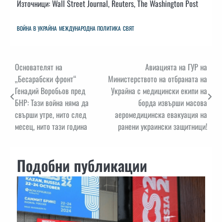
Източници: Wall Street Journal, Reuters, The Washington Post
ВОЙНА В УКРАЙНА
МЕЖДУНАРОДНА ПОЛИТИКА
СВЯТ
Навигация
Основателят на
Авиацията на ГУР на
„Бесарабски фронт“
Министерството на отбраната на
Генадий Воробьов пред
Украйна с медицински екипи на
БНР: Тази война няма да
борда извърши масова
свърши утре, нито след
аеромедицинска евакуация на
месец, нито тази година
ранени украински защитници!
Подобни публикации