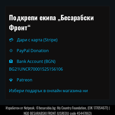
Подкрепи екипа „Бесарабски
Фронт“
💳
Дари с карта (Stripe)
💠
PayPal Donation
🏦
Bank Account (BGN)
BG21UNCR70001525156106
💎
Patreon
Избери подарък в онлайн магазина ни
Изработен от
Netpeak
. ©besarabia.bg: My Country Foundation, (EIK 177054677) |
NGO BESARABSKI FRONT (USREOU code 45447863)