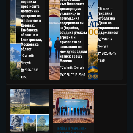
поразиха
към Киивската
през нощта
декларация:
15 юли –
логистични
участниците
Украйна
центрове на
потвърдиха
отбелязва
Wildberries в
подкрепата си
Деня на
Котовск,
за Украйна,
украинската
Тамбовска
осъдиха руската
държавност
област, и в
агресия и
Електростал,
Valeriia
призоваха за
Московска
засилване на
Skorych
област
международния
2026-07-15
Valeriia
натиск срещу
Москва
13:29
Skorych
Valeriia Skorych
2026-07-18
2026-07-16 23:49
13:56
ВОЙНА В УКРАЙНА
МЕЖДУНАРОДНА