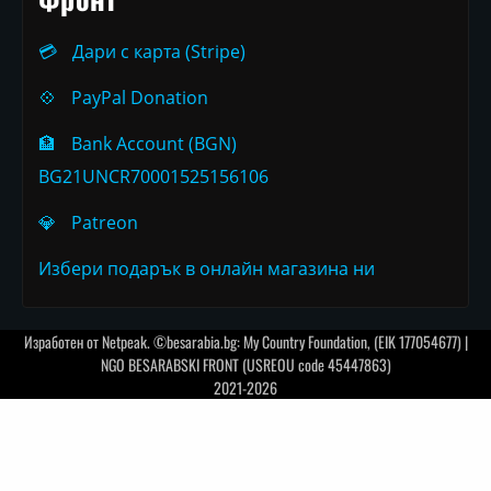
💳
Дари с карта (Stripe)
💠
PayPal Donation
🏦
Bank Account (BGN)
BG21UNCR70001525156106
💎
Patreon
Избери подарък в онлайн магазина ни
Изработен от
Netpeak
. ©besarabia.bg: My Country Foundation, (EIK 177054677) |
NGO BESARABSKI FRONT (USREOU code 45447863)
2021-2026