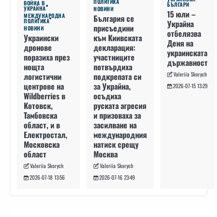
ПОЛИТИКА
ВОЙНА В
БЪЛГАРИ
УКРАЙНА
НОВИНИ
15 юли –
МЕЖДУНАРОДНА
България се
ПОЛИТИКА
Украйна
присъедини
НОВИНИ
отбелязва
към Киивската
Украински
Деня на
декларация:
дронове
украинската
участниците
поразиха през
държавност
потвърдиха
нощта
Valeriia Skorych
подкрепата си
логистични
за Украйна,
центрове на
2026-07-15 13:29
осъдиха
Wildberries в
руската агресия
Котовск,
и призоваха за
Тамбовска
засилване на
област, и в
международния
Електростал,
натиск срещу
Московска
Москва
област
Valeriia Skorych
Valeriia Skorych
2026-07-16 23:49
2026-07-18 13:56