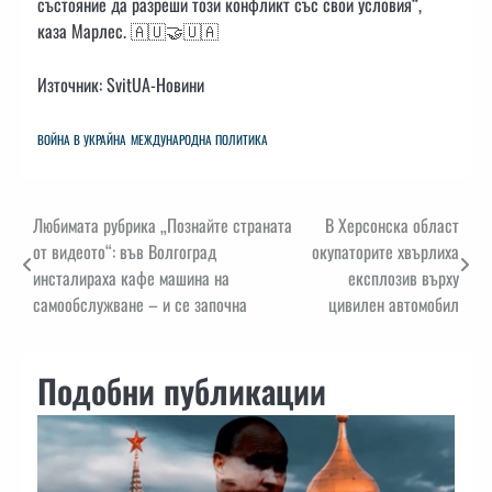
състояние да разреши този конфликт със свои условия“,
каза Марлес. 🇦🇺🤝🇺🇦
Източник: SvitUA-Новини
ВОЙНА В УКРАЙНА
МЕЖДУНАРОДНА ПОЛИТИКА
Навигация
Любимата рубрика „Познайте страната
В Херсонска област
от видеото“: във Волгоград
окупаторите хвърлиха
инсталираха кафе машина на
експлозив върху
самообслужване – и се започна
цивилен автомобил
Подобни публикации