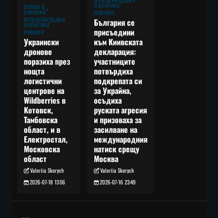
ПОЛИТИКА
ВОЙНА В
УКРАЙНА
НОВИНИ
МЕЖДУНАРОДНА
България се
ПОЛИТИКА
присъедини
НОВИНИ
към Киивската
Украински
декларация:
дронове
участниците
поразиха през
потвърдиха
нощта
подкрепата си
логистични
за Украйна,
центрове на
осъдиха
Wildberries в
руската агресия
Котовск,
и призоваха за
Тамбовска
засилване на
област, и в
международния
Електростал,
натиск срещу
Московска
Москва
област
Valeriia Skorych
Valeriia Skorych
2026-07-16 23:49
2026-07-18 13:56