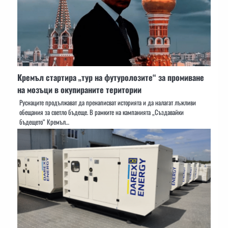
Кремъл стартира „тур на футуролозите“ за промиване
на мозъци в окупираните територии
Руснаците продължават да пренаписват историята и да налагат лъжливи
обещания за светло бъдеще. В рамките на кампанията „Създавайки
бъдещето“ Кремъл…