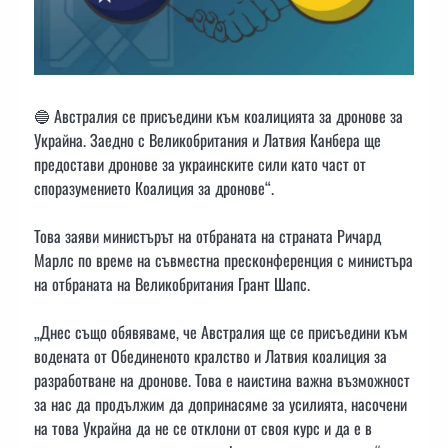
🔵 Австралия се присъедини към коалицията за дронове за
Украйна. Заедно с Великобритания и Латвия Канбера ще
предостави дронове за украинските сили като част от
споразумението Коалиция за дронове“.
Това заяви министърът на отбраната на страната Ричард
Марлс по време на съвместна пресконференция с министъра
на отбраната на Великобритания Грант Шапс.
„Днес също обявяваме, че Австралия ще се присъедини към
водената от Обединеното кралство и Латвия коалиция за
разработване на дронове. Това е наистина важна възможност
за нас да продължим да допринасяме за усилията, насочени
на това Украйна да не се отклони от своя курс и да е в