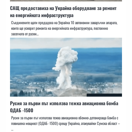
САЩ предоставиха на Украйна оборудване за ремонт
на енергийната инфраструктура
Съединените щати предадоха на Украйна 10 автономни заваръчни апарата,
които ще ускорят ремонта на енергийната инфраструктура, постоянно
засегната от руски…
Русия за първи път използва тежка авиационна бомба
ОДАБ -1500
Русия за първи път използва тежка авиационна обемно-детонираща бомба с
повишена мощност (ОДАБ -1500) срещу Украйна, атакувайки Сумска област –
…