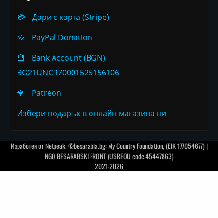
💳
Дари с карта (Stripe)
💠
PayPal Donation
🏦
Bank Account (BGN)
BG21UNCR70001525156106
💎
Patreon
Избери подарък в онлайн магазина ни
Изработен от
Netpeak
. ©besarabia.bg: My Country Foundation, (EIK 177054677) |
NGO BESARABSKI FRONT (USREOU code 45447863)
2021-2026