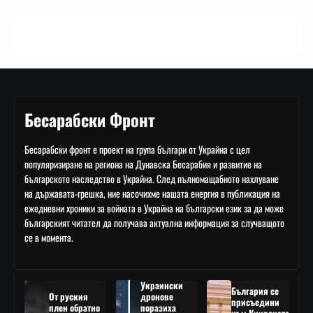
Бесарабски Фронт
Бесарабски фронт е проект на група българи от Украйна с цел
популяризиране на региона на Дунавска Бесарабия и развитие на
българското наследство в Украйна. След пълномащабното нахлуване
на държавата-грешка, ние насочихме нашата енергия в публикация на
ежедневни хроники за войната в Украйна на български език за да може
българският читател да получава актуална информация за случващото
се в момента.
Украински
България се
От руския
дронове
присъедини
плен обратно
поразиха