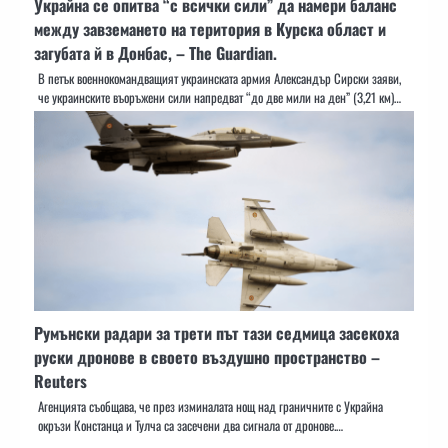
Украйна се опитва “с всички сили” да намери баланс
между завземането на територия в Курска област и
загубата й в Донбас, – The Guardian.
В петък военнокомандващият украинската армия Александър Сирски заяви,
че украинските въоръжени сили напредват “до две мили на ден” (3,21 км)…
Румънски радари за трети път тази седмица засекоха
руски дронове в своето въздушно пространство –
Reuters
Агенцията съобщава, че през изминалата нощ над граничните с Украйна
окръзи Констанца и Тулча са засечени два сигнала от дронове.…