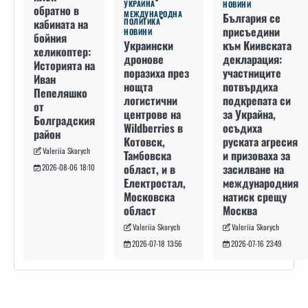
УКРАЙНА
НОВИНИ
обратно в
МЕЖДУНАРОДНА
България се
кабината на
ПОЛИТИКА
присъедини
НОВИНИ
бойния
към Киивската
Украински
хеликоптер:
декларация:
дронове
Историята на
участниците
поразиха през
Иван
потвърдиха
нощта
Пепеляшко
подкрепата си
логистични
от
за Украйна,
центрове на
Болградския
осъдиха
Wildberries в
район
руската агресия
Котовск,
Valeriia Skorych
и призоваха за
Тамбовска
засилване на
област, и в
2026-08-06 18:10
международния
Електростал,
натиск срещу
Московска
Москва
област
Valeriia Skorych
Valeriia Skorych
2026-07-16 23:49
2026-07-18 13:56