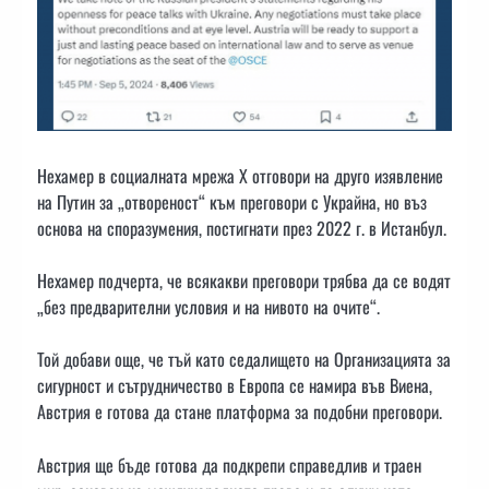
Нехамер в социалната мрежа X отговори на друго изявление
на Путин за „отвореност“ към преговори с Украйна, но въз
основа на споразумения, постигнати през 2022 г. в Истанбул.
Нехамер подчерта, че всякакви преговори трябва да се водят
„без предварителни условия и на нивото на очите“.
Той добави още, че тъй като седалището на Организацията за
сигурност и сътрудничество в Европа се намира във Виена,
Австрия е готова да стане платформа за подобни преговори.
Австрия ще бъде готова да подкрепи справедлив и траен