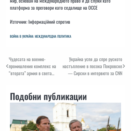
мир, основан на международното право и да служи като
платформа за преговори като седалище на ОССЕ
Източник: Інформаційний спротив
ВОЙНА В УКРАЙНА
МЕЖДУНАРОДНА ПОЛИТИКА
Навигация
Чудесата на военно-
Украйна успя да спре руското
промишления комплекс на
настъпление в посока Покровске
“втората” армия в света…
— Сирски в интервюто за CNN
Подобни публикации