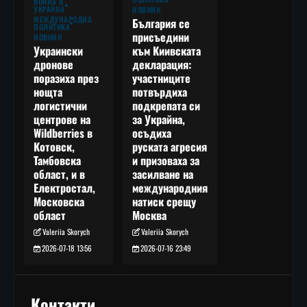
ВОЙНА В
УКРАЙНА
НОВИНИ
МЕЖДУНАРОДНА
България се
ПОЛИТИКА
присъедини
НОВИНИ
към Киивската
Украински
декларация:
дронове
участниците
поразиха през
потвърдиха
нощта
подкрепата си
логистични
за Украйна,
центрове на
осъдиха
Wildberries в
руската агресия
Котовск,
и призоваха за
Тамбовска
засилване на
област, и в
международния
Електростал,
натиск срещу
Московска
Москва
област
Valeriia Skorych
Valeriia Skorych
2026-07-16 23:49
2026-07-18 13:56
Контакти