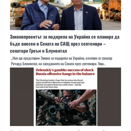
Законопроектът за подкрепа на Украйна се планира да
бъде внесен в Сената на САЩ през септември –
сенатори Греъм и Блументал
„Ние ще представим Закона за подкрепа на Украйна, изготвен от сенатор
Ричард Блументал, на заседанието на Сената през септември. Това…