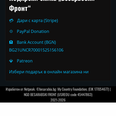
Фронт“
💳
Дари с карта (Stripe)
💠
PayPal Donation
🏦
Bank Account (BGN)
BG21UNCR70001525156106
💎
Patreon
Избери подарък в онлайн магазина ни
Изработен от
Netpeak
. ©besarabia.bg: My Country Foundation, (EIK 177054677) |
NGO BESARABSKI FRONT (USREOU code 45447863)
2021-2026