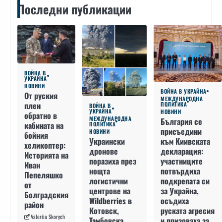
Последни публикации
ВОЙНА В
УКРАЙНА
НОВИНИ
ВОЙНА В УКРАЙНА
От руския
МЕЖДУНАРОДНА
плен
ПОЛИТИКА
ВОЙНА В
УКРАЙНА
НОВИНИ
обратно в
МЕЖДУНАРОДНА
България се
кабината на
ПОЛИТИКА
присъедини
НОВИНИ
бойния
към Киивската
Украински
хеликоптер:
декларация:
дронове
Историята на
участниците
поразиха през
Иван
потвърдиха
нощта
Пепеляшко
подкрепата си
логистични
от
за Украйна,
центрове на
Болградския
осъдиха
Wildberries в
район
руската агресия
Котовск,
Valeriia Skorych
и призоваха за
Тамбовска