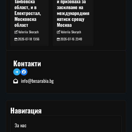
и призоваха за
Тамбовска
засилване на
област, и в
международния
Електростал,
натиск срещу
Московска
Москва
област
Valeriia Skorych
Valeriia Skorych
2026-07-16 23:49
2026-07-18 13:56
Контакти
Telegram
Facebook
info@besarabia.bg
Навигация
За нас