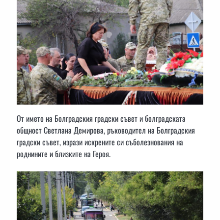
От името на Болградския градски съвет и болградската
общност Светлана Демирова, ръководител на Болградския
градски съвет, изрази искрените си съболезнования на
роднините и близките на Героя.