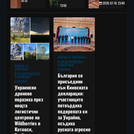
18:10
2026-07-16 23:49
13:56
ВОЙНА В УКРАЙНА
МЕЖДУНАРОДНА
ПОЛИТИКА
ВОЙНА В
УКРАЙНА
НОВИНИ
МЕЖДУНАРОДНА
България се
ПОЛИТИКА
присъедини
НОВИНИ
към Киивската
Украински
декларация:
дронове
участниците
поразиха през
потвърдиха
нощта
подкрепата си
логистични
за Украйна,
центрове на
осъдиха
Wildberries в
руската агресия
Котовск,