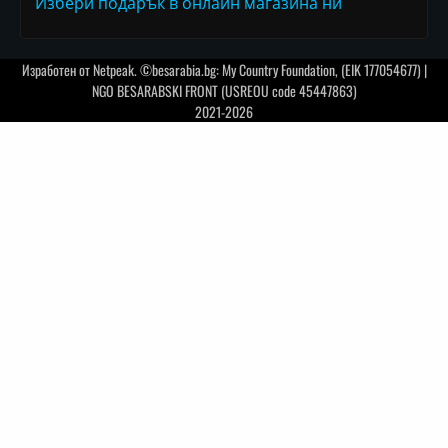
Избери подарък в онлайн магазина ни
Изработен от
Netpeak
. ©besarabia.bg: My Country Foundation, (EIK 177054677) |
NGO BESARABSKI FRONT (USREOU code 45447863)
2021-2026