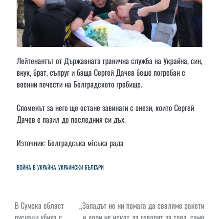
Лейтенантът от Държавната гранична служба на Украйна, син,
внук, брат, съпруг и баща Сергей Дачев беше погребан с
военни почести на Болградското гробище.
Споменът за него ще остане завинаги с онези, които Сергей
Дачев е пазил до последния си дъх.
Източник: Болградська міська рада
ВОЙНА В УКРАЙНА
УКРАИНСКИ БЪЛГАРИ
Навигация
В Сумска област
„Западът не ни помага да сваляме ракети
руснаци убиха с
и дори не искат да говорят за това, само