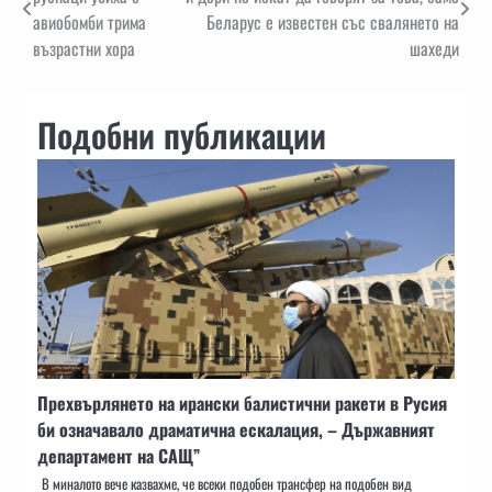
авиобомби трима
Беларус е известен със свалянето на
възрастни хора
шахеди
Подобни публикации
Прехвърлянето на ирански балистични ракети в Русия
би означавало драматична ескалация, – Държавният
департамент на САЩ”
В миналото вече казвахме, че всеки подобен трансфер на подобен вид