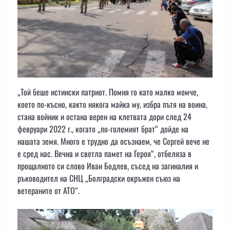
„Той беше истински патриот. Помня го като малко момче,
което по-късно, както някога майка му, избра пътя на воина,
стана войник и остана верен на клетвата дори след 24
февруари 2022 г., когато „по-големият брат“ дойде на
нашата земя. Много е трудно да осъзнаем, че Сергей вече не
е сред нас. Вечна и светла памет на Героя“, отбеляза в
прощалното си слово Иван Бодлев, съсед на загиналия и
ръководител на СНЦ „Болградски окръжен съюз на
ветераните от АТО“.