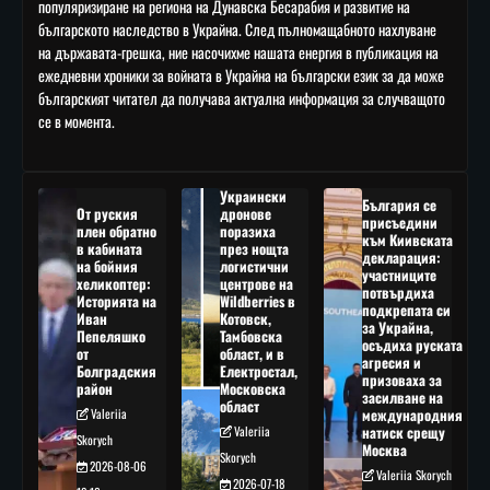
популяризиране на региона на Дунавска Бесарабия и развитие на
българското наследство в Украйна. След пълномащабното нахлуване
на държавата-грешка, ние насочихме нашата енергия в публикация на
ежедневни хроники за войната в Украйна на български език за да може
българският читател да получава актуална информация за случващото
се в момента.
Украински
България се
От руския
дронове
присъедини
плен обратно
поразиха
към Киивската
в кабината
през нощта
декларация:
на бойния
логистични
участниците
хеликоптер:
центрове на
потвърдиха
Историята на
Wildberries в
подкрепата си
Иван
Котовск,
за Украйна,
Пепеляшко
Тамбовска
осъдиха руската
от
област, и в
агресия и
Болградския
Електростал,
призоваха за
район
Московска
засилване на
област
Valeriia
международния
Valeriia
натиск срещу
Skorych
Москва
Skorych
2026-08-06
Valeriia Skorych
2026-07-18