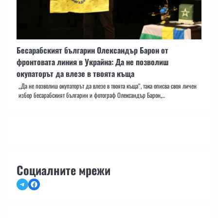
Бесарабският българин Олександър Барон от
фронтовата линия в Украйна: Да не позволиш
окупаторът да влезе в твоята къща
„Да не позволиш окупаторът да влезе в твоята къща“, така описва своя личен
избор бесарабският българин и фотограф Олександър Барон,…
Социалните мрежи
Telegram
Facebook