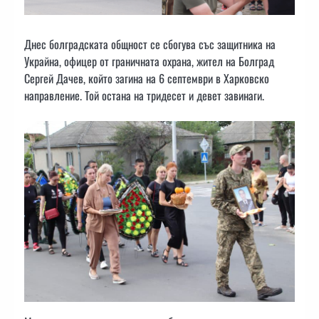
Днес болградската общност се сбогува със защитника на
Украйна, офицер от граничната охрана, жител на Болград
Сергей Дачев, който загина на 6 септември в Харковско
направление. Той остана на тридесет и девет завинаги.