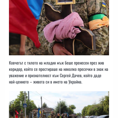
Ковчегът с тялото на младия мъж беше пренесен през жив
коридор, който се простираше на няколко пресечки в знак на
уважение и признателност към Сергей Дачев, който даде
най-ценното – живота си в името на Украйна.