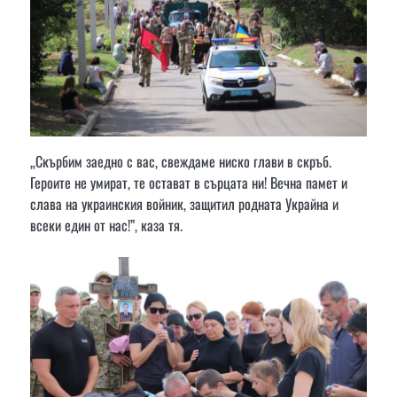
„Скърбим заедно с вас, свеждаме ниско глави в скръб.
Героите не умират, те остават в сърцата ни! Вечна памет и
слава на украинския войник, защитил родната Украйна и
всеки един от нас!”, каза тя.