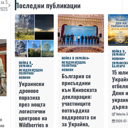
за 5
Последни публикации
2025
ВОЙНА В
УКРАЙНА
ВОЙНА В УКРАЙНА
НОВИНИ
МЕЖДУНАРОДНА
ВОЙНА В
УКРАИНСК
ПОЛИТИКА
УКРАЙНА
БЪЛГАРИ
НОВИНИ
МЕЖДУНАРОДНА
15 юли
ПОЛИТИКА
България се
Украй
НОВИНИ
присъедини
Украински
отбеля
към Киивската
дронове
Деня 
декларация:
поразиха
украин
участниците
през нощта
държа
потвърдиха
логистични
Valeriia 
подкрепата си
центрове на
че
2026-07-
за Украйна,
Wildberries в
нно