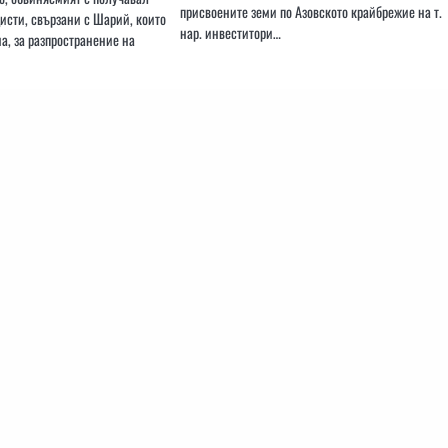
присвоените земи по Азовското крайбрежие на т.
исти, свързани с Шарий, които
нар. инвеститори…
а, за разпространение на