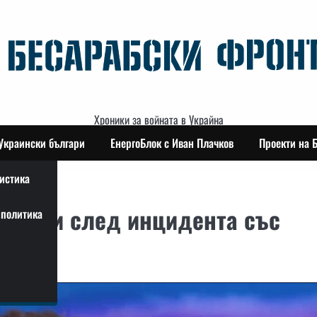
Хроники за войната в Украйна
Украински българи
ЕнергоБлок с Иван Плачков
Проекти на 
истика
заплахи след инцидента със
политика