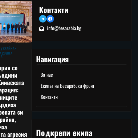
Контакти
Telegram
Facebook
info@besarabia.bg
 УКРАЙНА
АРОДНА
Навигация
КА
ария се
ъедини
За нас
Киивската
Екипът на Бесарабски фронт
арация:
тниците
Контакти
ърдиха
репата си
райна,
иха
Подкрепи екипа
та агресия