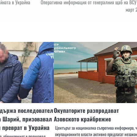
ойната в Украйна
Оперативна информация от генералния щаб на ВСУ 
март 
адържа последовател
Окупаторите разпродават
а Шарий, призовавал
Азовското крайбрежие
 преврат в Украйна
Центърът за национална съпротива информира, 
окупационните власти активно предлагат незако
о, обвиняемият е получавал