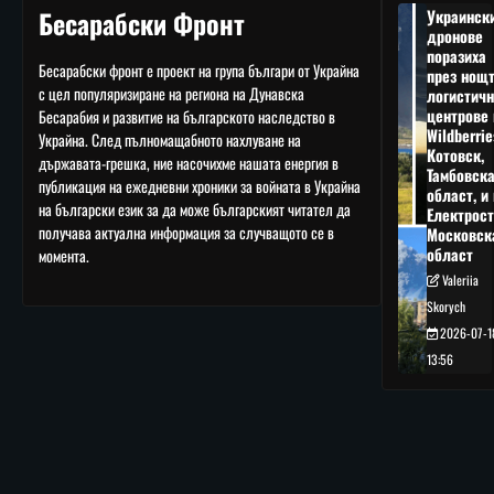
Бесарабски Фронт
Украинск
дронове
поразиха
Бесарабски фронт е проект на група българи от Украйна
през нощ
с цел популяризиране на региона на Дунавска
логистичн
центрове 
Бесарабия и развитие на българското наследство в
Wildberrie
Украйна. След пълномащабното нахлуване на
Котовск,
държавата-грешка, ние насочихме нашата енергия в
Тамбовск
публикация на ежедневни хроники за войната в Украйна
област, и 
на български език за да може българският читател да
Електрост
получава актуална информация за случващото се в
Московск
област
момента.
Valeriia
Skorych
2026-07-1
13:56