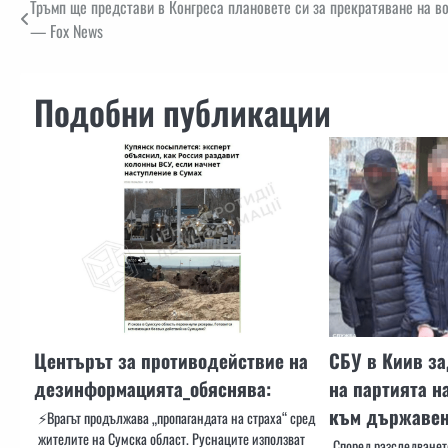
Навигация
Тръмп ще представи в Конгреса плановете си за прекратяване на в
— Fox News
Подобни публикации
Центърът за противодействие на
СБУ в Киив з
дезинформацията_обяснява:
на партията н
към държавен
⚡️Врагът продължава „пропагандата на страха“ сред
жителите на Сумска област. Руснаците използват
Според разследванет