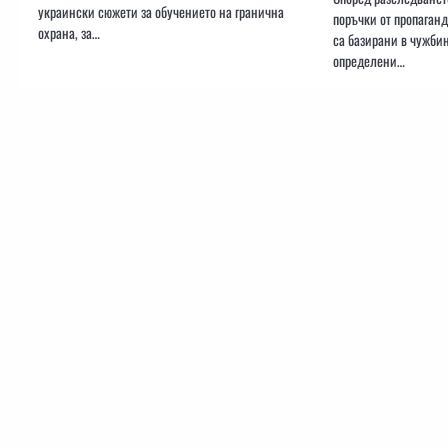
украински сюжети за обучението на гранична
поръчки от пропаганд
охрана, за…
са базирани в чужбин
определени…