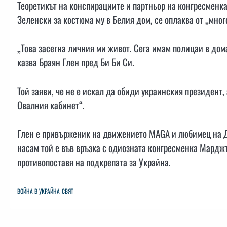
Теоретикът на конспирациите и партньор на конгресменк
Зеленски за костюма му в Белия дом, се оплаква от „мног
„Това засегна личния ми живот. Сега имам полицаи в дома
казва Браян Глен пред Би Би Си.
Той заяви, че не е искал да обиди украинския президент,
Овалния кабинет“.
Глен е привърженик на движението MAGA и любимец на До
насам той е във връзка с одиозната конгресменка Марджъ
противопоставя на подкрепата за Украйна.
ВОЙНА В УКРАЙНА
СВЯТ