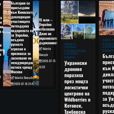
България се
и
присъедини
към Киивската
декларация:
та
15 юли –
участниците
и
Украйна
потвърдиха
на
отбелязва
подкрепата си
s в
Деня на
за Украйна,
украинската
осъдиха
а
ВОЙНА В
държавност
руската
МЕЖДУН
ВОЙНА В
в
ПОЛИТИ
УКРАЙНА
агресия и
Valeriia
ал,
НОВИНИ
МЕЖДУНАРОДНА
призоваха за
ПОЛИТИКА
а
Бълг
Skorych
НОВИНИ
засилване на
прис
2026-07-15
Украински
международния
към 
натиск срещу
13:29
дронове
Москва
декл
поразиха
8
Valeriia Skorych
учас
през нощта
2026-07-16 23:49
потв
логистични
подк
центрове на
за Ук
Wildberries в
осъд
Котовск,
руска
Тамбовска