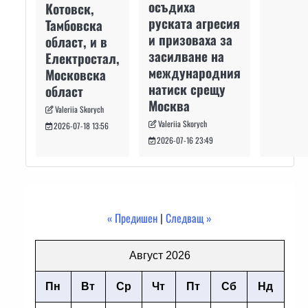
осъдиха
Котовск,
руската агресия
Тамбовска
и призоваха за
област, и в
засилване на
Електростал,
международния
Московска
натиск срещу
област
Москва
Valeriia Skorych
Valeriia Skorych
2026-07-18 13:56
2026-07-16 23:49
« Предишен
|
Следващ »
Август 2026
Пн
Вт
Ср
Чт
Пт
Сб
Нд