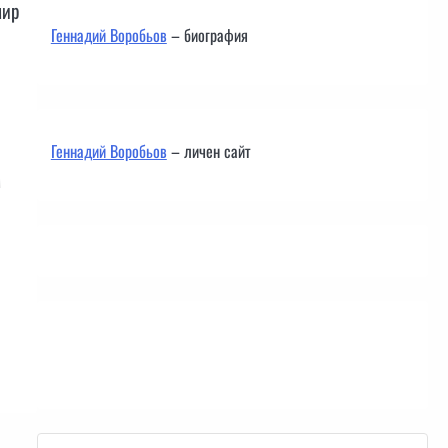
мир
Геннадий Воробьов
– биография
Геннадий Воробьов
– личен сайт
м
Контакти