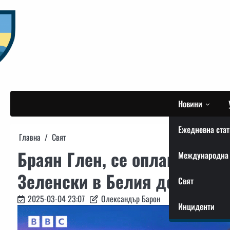
Skip
to
content
Новини
Ежедневна стат
Главна
Свят
Браян Глен, се оплаква от 
Международна 
Зеленски в Белия дом
Свят
2025-03-04 23:07
Олександър Барон
Инциденти