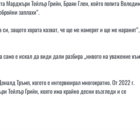
ата Марджъри Тейлър Грийн, Браян Глен, който попита Володи
обройни заплахи“.
 си, защото хората казват, че ще ме намерят и ще ме наранят“,
 а само е искал да види дали разбира „нивото на уважение къ
налд Тръмп, когото е интервюирал многократно. От 2022 г.
ри Тейлър Грийн, която има крайно десни възгледи и се