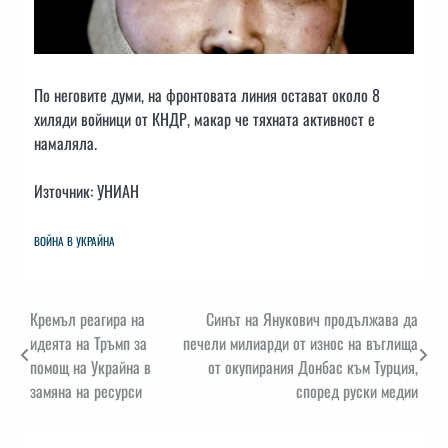
По неговите думи, на фронтовата линия остават около 8
хиляди войници от КНДР, макар че тяхната активност е
намаляла.
Източник: УНИАН
ВОЙНА В УКРАЙНА
Навигация
Кремъл реагира на
Синът на Янукович продължава да
идеята на Тръмп за
печели милиарди от износ на въглища
помощ на Украйна в
от окупирания Донбас към Турция,
замяна на ресурси
според руски медии