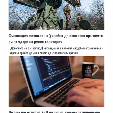
Финландия позволи на Украйна да използва оръжията
си за удари на руска територия
„Доколкото ми е известно, Финландия не е наложила подобни ограничения и
Украйна трябва да има правото да използва тези оръжия…
Полша ще отпусне 760 милиона долара за укрепване