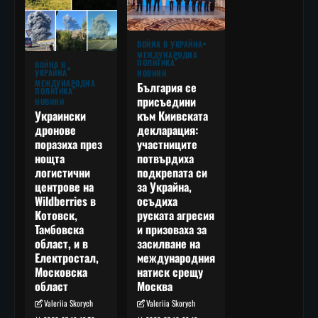
ВОЙНА В УКРАЙНА
МЕЖДУНАРОДНА
ПОЛИТИКА
ВОЙНА В
УКРАЙНА
НОВИНИ
МЕЖДУНАРОДНА
България се
ПОЛИТИКА
присъедини
НОВИНИ
към Киивската
Украински
декларация:
дронове
участниците
поразиха през
потвърдиха
нощта
подкрепата си
логистични
за Украйна,
центрове на
осъдиха
Wildberries в
руската агресия
Котовск,
и призоваха за
Тамбовска
засилване на
област, и в
международния
Електростал,
натиск срещу
Московска
Москва
област
Valeriia Skorych
Valeriia Skorych