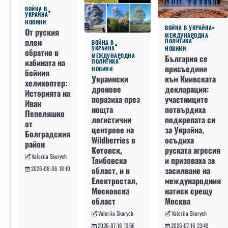
ВОЙНА В
УКРАЙНА
НОВИНИ
ВОЙНА В УКРАЙНА
От руския
МЕЖДУНАРОДНА
плен
ПОЛИТИКА
ВОЙНА В
УКРАЙНА
НОВИНИ
обратно в
МЕЖДУНАРОДНА
България се
кабината на
ПОЛИТИКА
присъедини
НОВИНИ
бойния
към Киивската
Украински
хеликоптер:
декларация:
дронове
Историята на
участниците
поразиха през
Иван
потвърдиха
нощта
Пепеляшко
подкрепата си
логистични
от
за Украйна,
центрове на
Болградския
осъдиха
Wildberries в
район
руската агресия
Котовск,
Valeriia Skorych
и призоваха за
Тамбовска
засилване на
област, и в
2026-08-06 18:10
международния
Електростал,
натиск срещу
Московска
Москва
област
Valeriia Skorych
Valeriia Skorych
2026-07-16 23:49
2026-07-18 13:56