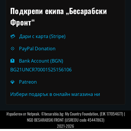
Подкрепи екипа „Бесарабски
Фронт“
💳
Дари с карта (Stripe)
💠
PayPal Donation
🏦
Bank Account (BGN)
BG21UNCR70001525156106
💎
Patreon
Избери подарък в онлайн магазина ни
Изработен от
Netpeak
. ©besarabia.bg: My Country Foundation, (EIK 177054677) |
NGO BESARABSKI FRONT (USREOU code 45447863)
2021-2026