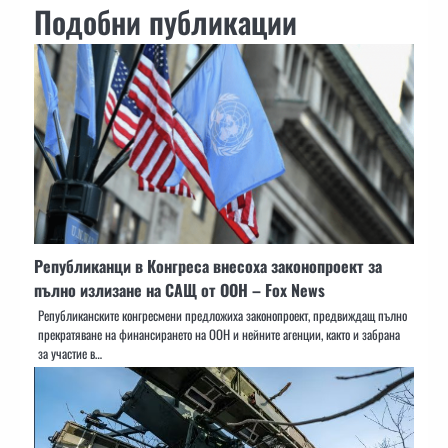
Подобни публикации
Републиканци в Конгреса внесоха законопроект за
пълно излизане на САЩ от ООН – Fox News
Републиканските конгресмени предложиха законопроект, предвиждащ пълно
прекратяване на финансирането на ООН и нейните агенции, както и забрана
за участие в…