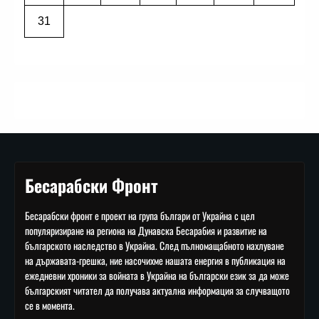
31
Бесарабски Фронт
Бесарабски фронт е проект на група българи от Украйна с цел
популяризиране на региона на Дунавска Бесарабия и развитие на
българското наследство в Украйна. След пълномащабното нахлуване
на държавата-грешка, ние насочихме нашата енергия в публикация на
ежедневни хроники за войната в Украйна на български език за да може
българският читател да получава актуална информация за случващото
се в момента.