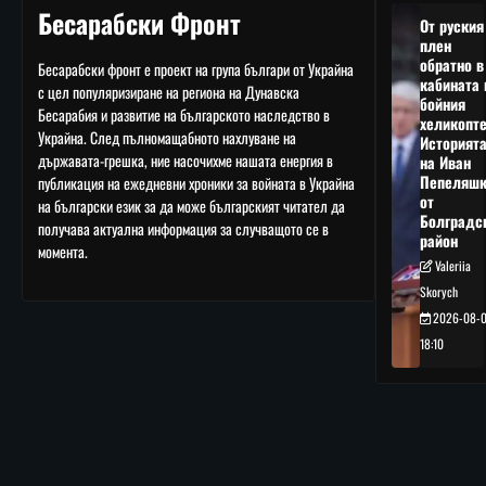
Бесарабски Фронт
От руския
плен
обратно в
Бесарабски фронт е проект на група българи от Украйна
кабината 
с цел популяризиране на региона на Дунавска
бойния
Бесарабия и развитие на българското наследство в
хеликопте
Украйна. След пълномащабното нахлуване на
Историят
държавата-грешка, ние насочихме нашата енергия в
на Иван
Пепеляшк
публикация на ежедневни хроники за войната в Украйна
от
на български език за да може българският читател да
Болградс
получава актуална информация за случващото се в
район
момента.
Valeriia
Skorych
2026-08-
18:10