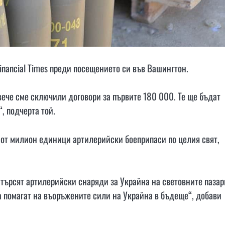
inancial Times преди посещението си във Вашингтон.
вече сме сключили договори за първите 180 000. Те ще бъдат
, подчерта той.
 от милион единици артилерийски боеприпаси по целия свят,
 търсят артилерийски снаряди за Украйна на световните пазар
да помагат на въоръжените сили на Украйна в бъдеще“, добави