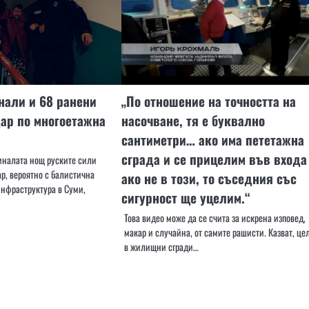
инали и 68 ранени
„По отношение на точността на
ар по многоетажна
насочване, тя е буквално
сантиметри… ако има пететажна
сграда и се прицелим във входа
миналата нощ руските сили
р, вероятно с балистична
ако не в този, то съседния със
инфраструктура в Суми,
сигурност ще уцелим.“
Това видео може да се счита за искрена изповед,
макар и случайна, от самите рашисти. Казват, це
в жилищни сгради…