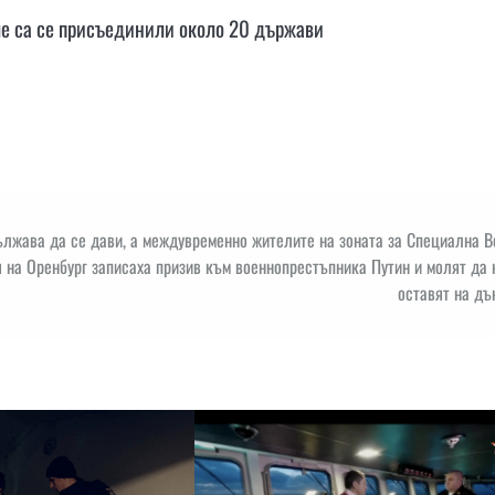
че са се присъединили около 20 държави
ължава да се дави, а междувременно жителите на зоната за Специална 
 на Оренбург записаха призив към военнопрестъпника Путин и молят да 
оставят на дъ