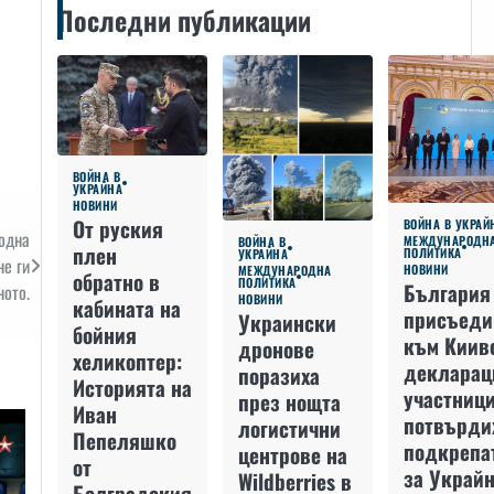
Последни публикации
ВОЙНА В
УКРАЙНА
НОВИНИ
От руския
ВОЙНА В УКРАЙ
Водна
МЕЖДУНАРОДН
ВОЙНА В
плен
ПОЛИТИКА
УКРАЙНА
не ги
НОВИНИ
МЕЖДУНАРОДНА
обратно в
ПОЛИТИКА
България
ното.
НОВИНИ
кабината на
присъеди
Украински
бойния
към Киив
дронове
хеликоптер:
декларац
поразиха
Историята на
участниц
през нощта
Иван
потвърди
логистични
Пепеляшко
подкрепа
центрове на
от
за Украйн
Wildberries в
Болградския