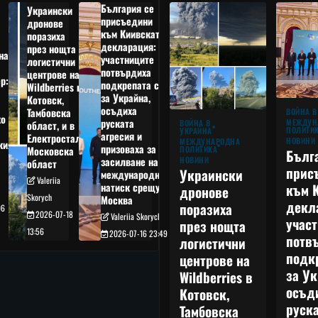
България се
Украински
присъедини
дронове
към Киивската
поразиха
декларация:
през нощта
на
участниците
логистични
потвърдиха
центрове на
р:
подкрепата си
Wildberries в
а
за Украйна,
Котовск,
осъдиха
Тамбовска
ВОЙНА В
о
руската
МЕЖДУН
ВОЙНА В
област, и в
ПОЛИТИ
УКРАЙНА
агресия и
Електростал,
НОВИНИ
МЕЖДУНАРОДНА
кия
призоваха за
ПОЛИТИКА
Московска
Бълг
НОВИНИ
засилване на
област
прис
Украински
международния
Valeriia
към 
натиск срещу
дронове
Skorych
Москва
декл
поразиха
06
2026-07-18
Valeriia Skorych
учас
през нощта
13:56
2026-07-16 23:49
потв
логистични
подк
центрове на
за Ук
Wildberries в
осъд
Котовск,
руска
Тамбовска