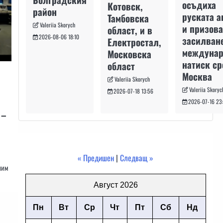
осъдиха
Котовск,
район
руската а
Тамбовска
Valeriia Skorych
и призова
област, и в
2026-08-06 18:10
засилван
Електростал,
междуна
Московска
натиск с
област
Москва
Valeriia Skorych
Valeriia Skoryc
2026-07-18 13:56
2026-07-16 23
 –
« Предишен
|
Следващ »
лим
Август 2026
Пн
Вт
Ср
Чт
Пт
Сб
Нд