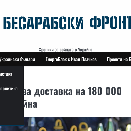
Хроники за войната в Украйна
Украински българи
ЕнергоБлок с Иван Плачков
Проекти на 
истика
вори за доставка на 180 000
политика
а Украйна