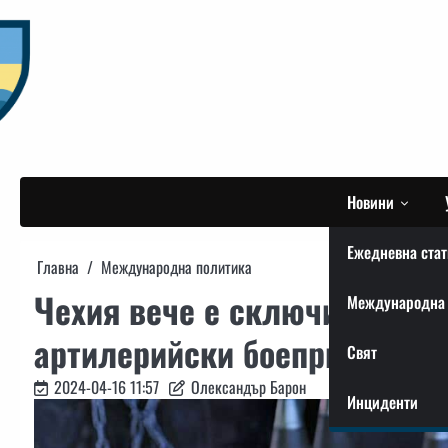
Skip
to
content
Новини
Ежедневна стат
Главна
Международна политика
Чехия вече е сключила дого
Международна 
артилерийски боеприпаса з
Свят
2024-04-16 11:57
Олександър Барон
Инциденти