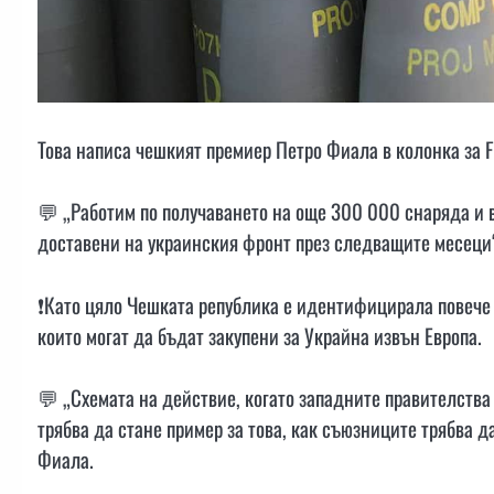
Това написа чешкият премиер Петро Фиала в колонка за F
💬 „Работим по получаването на още 300 000 снаряда и 
доставени на украинския фронт през следващите месеци“
❗️Като цяло Чешката република е идентифицирала повече
които могат да бъдат закупени за Украйна извън Европа.
💬 „Схемата на действие, когато западните правителства
трябва да стане пример за това, как съюзниците трябва 
Фиала.