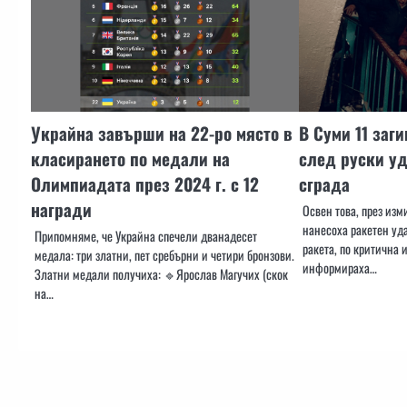
Украйна завърши на 22-ро място в
В Суми 11 заг
класирането по медали на
след руски уд
Олимпиадата през 2024 г. с 12
сграда
награди
Освен това, през из
нанесоха ракетен уда
Припомняме, че Украйна спечели дванадесет
ракета, по критична 
медала: три златни, пет сребърни и четири бронзови.
информираха…
Златни медали получиха: 🔹Ярослав Магучих (скок
на…