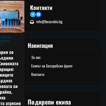
Контакти
Telegram
Facebook
info@besarabia.bg
 УКРАЙНА
АРОДНА
Навигация
КА
ария се
ъедини
За нас
Киивската
Екипът на Бесарабски фронт
арация:
тниците
Контакти
ърдиха
репата си
райна,
иха
Подкрепи екипа
та агресия