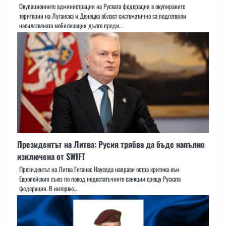
Окупационните администрации на Руската федерация в окупираните
територии на Луганска и Донецка област систематично са подготвяли
насилствената мобилизация дълго преди…
Президентът на Литва: Русия трябва да бъде напълно
изключена от SWIFT
Президентът на Литва Гитанас Науседа направи остра критика към
Европейския съюз по повод недостатъчните санкции срещу Руската
федерация. В интервю…