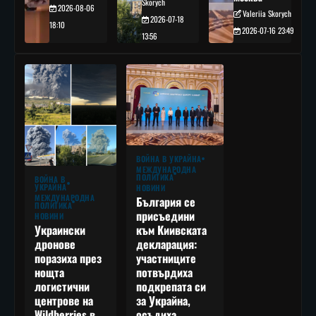
Skorych
2026-08-06
Valeriia Skorych
2026-07-18
18:10
2026-07-16 23:49
13:56
ВОЙНА В УКРАЙНА
МЕЖДУНАРОДНА
ПОЛИТИКА
ВОЙНА В
УКРАЙНА
НОВИНИ
МЕЖДУНАРОДНА
България се
ПОЛИТИКА
присъедини
НОВИНИ
към Киивската
Украински
декларация:
дронове
участниците
поразиха през
потвърдиха
нощта
подкрепата си
логистични
за Украйна,
центрове на
осъдиха
Wildberries в