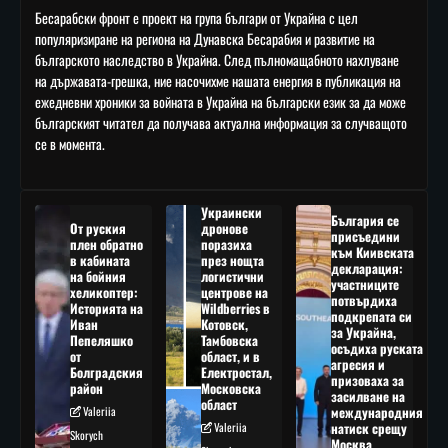
Бесарабски фронт е проект на група българи от Украйна с цел
популяризиране на региона на Дунавска Бесарабия и развитие на
българското наследство в Украйна. След пълномащабното нахлуване
на държавата-грешка, ние насочихме нашата енергия в публикация на
ежедневни хроники за войната в Украйна на български език за да може
българският читател да получава актуална информация за случващото
се в момента.
Украински
България се
От руския
дронове
присъедини
плен обратно
поразиха
към Киивската
в кабината
през нощта
декларация:
на бойния
логистични
участниците
хеликоптер:
центрове на
потвърдиха
Историята на
Wildberries в
подкрепата си
Иван
Котовск,
за Украйна,
Пепеляшко
Тамбовска
осъдиха руската
от
област, и в
агресия и
Болградския
Електростал,
призоваха за
район
Московска
засилване на
област
Valeriia
международния
Valeriia
натиск срещу
Skorych
Москва