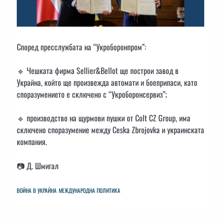
Според пресслужбата на “Укроборонпром”:
🔹 Чешката фирма Sellier&Bellot ще построи завод в
Украйна, който ще произвежда автомати и боеприпаси, като
споразумението е сключено с “Укроборонсервиз”;
🔹 производство на щурмови пушки от Colt CZ Group, има
сключено споразумение между Ceska Zbrojovka и украинската
компания.
📷 Д. Шмигал
ВОЙНА В УКРАЙНА
МЕЖДУНАРОДНА ПОЛИТИКА