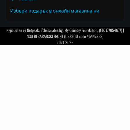
Избери подарък в онлайн магазина ни
Изработен от
Netpeak
. ©besarabia.bg: My Country Foundation, (EIK 177054677) |
NGO BESARABSKI FRONT (USREOU code 45447863)
2021-2026