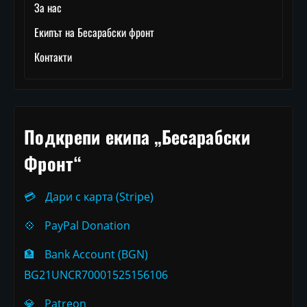
За нас
Екипът на Бесарабски фронт
Контакти
Подкрепи екипа „Бесарабски
Фронт“
💳
Дари с карта (Stripe)
💠
PayPal Donation
🏦
Bank Account (BGN)
BG21UNCR70001525156106
💎
Patreon