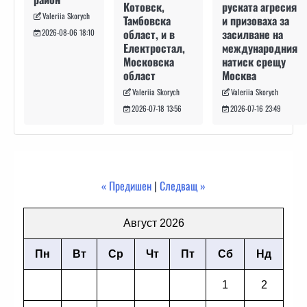
руската агресия
Котовск,
Valeriia Skorych
и призоваха за
Тамбовска
засилване на
област, и в
2026-08-06 18:10
международния
Електростал,
натиск срещу
Московска
Москва
област
Valeriia Skorych
Valeriia Skorych
2026-07-16 23:49
2026-07-18 13:56
« Предишен
|
Следващ »
Август 2026
Пн
Вт
Ср
Чт
Пт
Сб
Нд
1
2