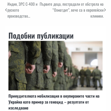
Навигация
Индия, ЗРС С-400 и
Първите деца, пострадали от обстрела на
руското
“Охматдит”, вече са в европейски
производство…
клиники.
Подобни публикации
Принудителната мобилизация в окупираните части на
Украйна като пример за геноцид – резултати от
изследване