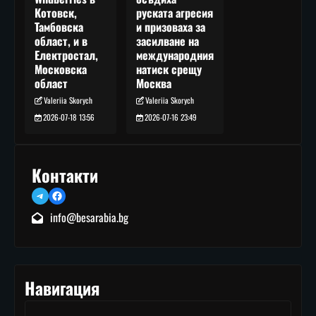
руската агресия
Котовск,
и призоваха за
Тамбовска
засилване на
област, и в
международния
Електростал,
натиск срещу
Московска
Москва
област
Valeriia Skorych
Valeriia Skorych
2026-07-16 23:49
2026-07-18 13:56
Контакти
Telegram
Facebook
info@besarabia.bg
Навигация