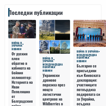
Последни публикации
ВОЙНА В
УКРАЙНА
НОВИНИ
ВОЙНА В УКРАЙНА
От руския
МЕЖДУНАРОДНА
плен
ПОЛИТИКА
ВОЙНА В
УКРАЙНА
НОВИНИ
обратно в
МЕЖДУНАРОДНА
България се
кабината на
ПОЛИТИКА
присъедини
НОВИНИ
бойния
към Киивската
Украински
хеликоптер:
декларация:
дронове
Историята на
участниците
поразиха през
Иван
потвърдиха
нощта
Пепеляшко
подкрепата си
логистични
от
за Украйна,
центрове на
Болградския
осъдиха
Wildberries в
район