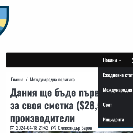
Skip
to
content
Новини
Ежедневна стат
Главна
Международна политика
Дания ще бъде първата държ
Международна 
за своя сметка ($28,5 мили
Свят
производители
Инциденти
2024-04-18 21:42
Олександър Барон