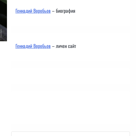
Геннадий Воробьов
– биография
Геннадий Воробьов
– личен сайт
Контакти