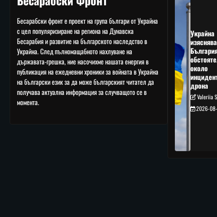
Бесарабски Фронт
Бесарабски фронт е проект на група българи от Украйна
с цел популяризиране на региона на Дунавска
Украйна
Бесарабия и развитие на българското наследство в
изяснява
Българи
Украйна. След пълномащабното нахлуване на
обстояте
държавата-грешка, ние насочихме нашата енергия в
около
публикация на ежедневни хроники за войната в Украйна
инциден
на български език за да може българският читател да
дрона
получава актуална информация за случващото се в
Valeriia 
момента.
2026-08-