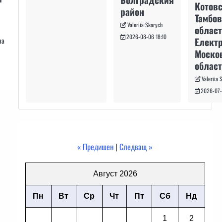
Котовс
район
Тамбо
Valeriia Skorych
област
2026-08-06 18:10
Електр
на
Моско
област
Valeriia 
2026-07-
« Предишен
|
Следващ »
Август 2026
Пн
Вт
Ср
Чт
Пт
Сб
Нд
1
2