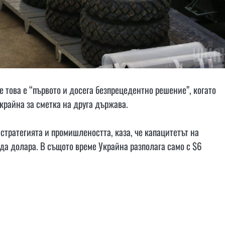
 това е “първото и досега безпрецедентно решение”, когато
крайна за сметка на друга държава.
тратегията и промишлеността, каза, че капацитетът на
да долара. В същото време Украйна разполага само с $6