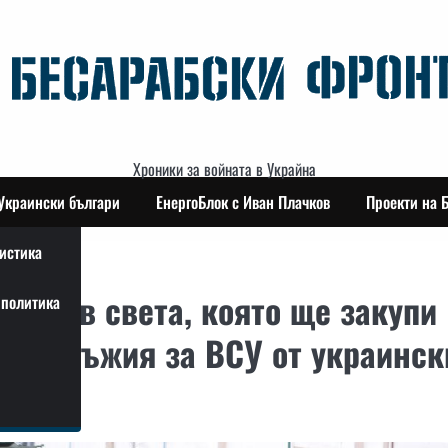
Хроники за войната в Украйна
Украински българи
ЕнергоБлок с Иван Плачков
Проекти на 
истика
ава в света, която ще закупи
политика
она) оръжия за ВСУ от украинск