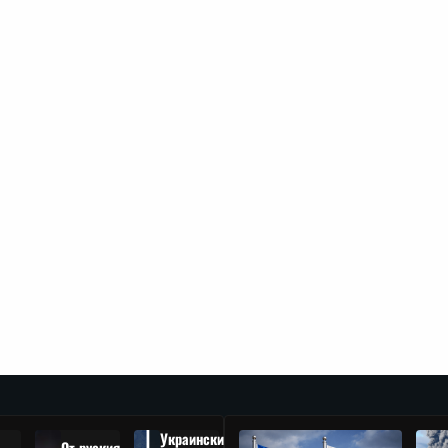
Украински
От руския