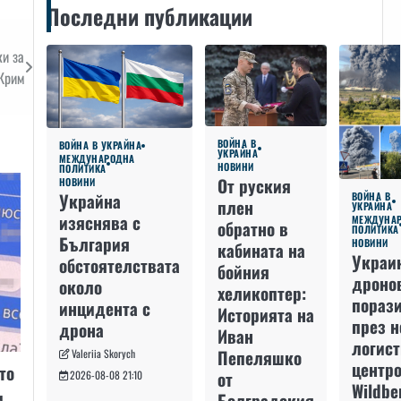
Последни публикации
и за
 Крим
ВОЙНА В
ВОЙНА В УКРАЙНА
УКРАЙНА
МЕЖДУНАРОДНА
НОВИНИ
ПОЛИТИКА
От руския
НОВИНИ
Украйна
ВОЙНА В
плен
УКРАЙНА
изяснява с
МЕЖДУНА
обратно в
ПОЛИТИКА
България
НОВИНИ
кабината на
Украи
обстоятелствата
бойния
дроно
около
хеликоптер:
пораз
инцидента с
Историята на
през 
дрона
Иван
логис
Пепеляшко
Valeriia Skorych
центро
то
от
2026-08-08 21:10
Wildbe
и
Болградския