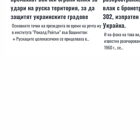
удари на руска територия, за да
влак с бронет
защитят украинските градове
302, изпратен
Украйна.
Основните точки на президента по време на речта му
в института “Роналд Рейгън” във Вашингтон:
И на фона на това ви
🔹Руснаците целенасочено се прицелваха в…
известно разочарован
1960 г., се…