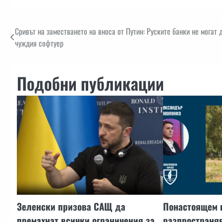
Навигация
Сривът на заместването на вноса от Путин: Руските банки не могат 
чуждия софтуер
Подобни публикации
Зеленски призова САЩ да
Понастоящем 
премахнат всички ограничения за
разпространя