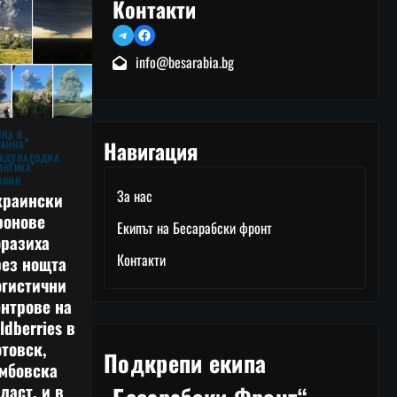
Контакти
Telegram
Facebook
info@besarabia.bg
ЙНА В
Навигация
РАЙНА
ЖДУНАРОДНА
ЛИТИКА
ВИНИ
За нас
краински
ронове
Екипът на Бесарабски фронт
оразиха
Контакти
рез нощта
огистични
нтрове на
ldberries в
товск,
Подкрепи екипа
амбовска
ласт, и в