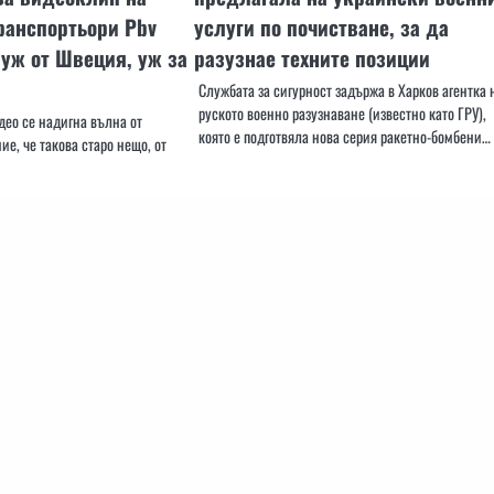
ранспортьори Pbv
услуги по почистване, за да
 уж от Швеция, уж за
разузнае техните позиции
Службата за сигурност задържа в Харков агентка 
руското военно разузнаване (известно като ГРУ),
део се надигна вълна от
която е подготвяла нова серия ракетно-бомбени…
ие, че такова старо нещо, от