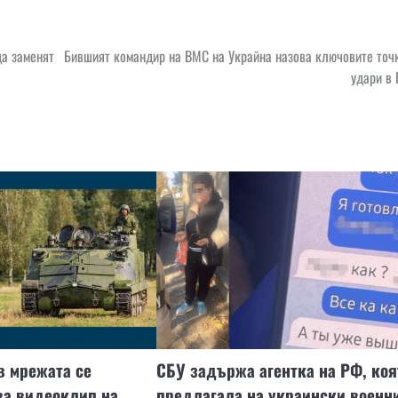
да заменят
Бившият командир на ВМС на Украйна назова ключовите точк
удари в
в мрежата се
СБУ задържа агентка на РФ, коя
ва видеоклип на
предлагала на украински военн