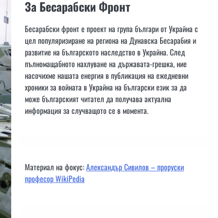
За Бесарабски Фронт
Бесарабски фронт е проект на група българи от Украйна с
цел популяризиране на региона на Дунавска Бесарабия и
развитие на българското наследство в Украйна. След
пълномащабното нахлуване на държавата-грешка, ние
насочихме нашата енергия в публикация на ежедневни
хроники за войната в Украйна на български език за да
може българският читател да получава актуална
информация за случващото се в момента.
Материал на фокус:
Александър Сивилов – проруски
професор WikiPedia