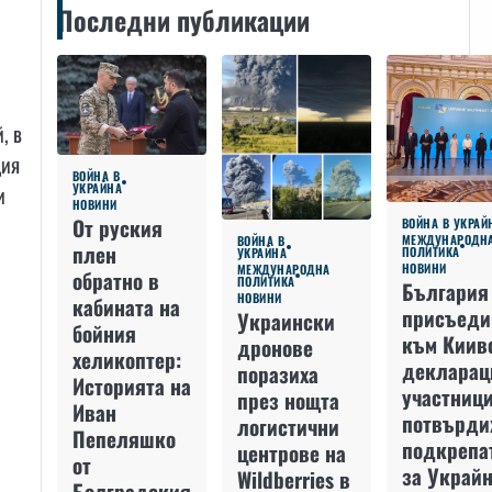
Последни публикации
, в
ция
ВОЙНА В
УКРАЙНА
и
НОВИНИ
От руския
ВОЙНА В УКРАЙ
МЕЖДУНАРОДН
ВОЙНА В
плен
ПОЛИТИКА
УКРАЙНА
НОВИНИ
МЕЖДУНАРОДНА
обратно в
ПОЛИТИКА
България
НОВИНИ
кабината на
присъеди
Украински
бойния
към Киив
дронове
хеликоптер:
декларац
поразиха
Историята на
участниц
през нощта
Иван
потвърди
логистични
Пепеляшко
подкрепа
центрове на
от
за Украйн
Wildberries в
Болградския