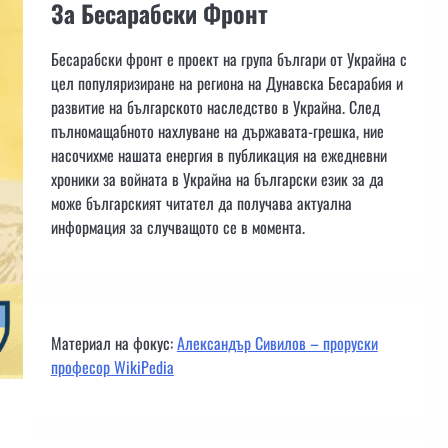
За Бесарабски Фронт
Бесарабски фронт е проект на група българи от Украйна с
цел популяризиране на региона на Дунавска Бесарабия и
развитие на българското наследство в Украйна. След
пълномащабното нахлуване на държавата-грешка, ние
насочихме нашата енергия в публикация на ежедневни
хроники за войната в Украйна на български език за да
може българският читател да получава актуална
информация за случващото се в момента.
Материал на фокус:
Александър Сивилов – проруски
професор WikiPedia