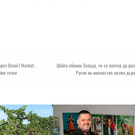
рез Brave1 Market;
Шойгу обвини Запада, че се опитва да ра
йни точки
Русия на множество малки държ