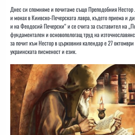
Днес си спомняме и почитаме също Преподобния Нестор Ле
и монах в Киивско-Печерската лавра, където приема и дия
и на Феодосий Печерски“ и се счита за съставител на „П
фундаментален и основопологащ труд на източнославянс
за почит към Нестор в църковния календар е 27 октомври –
украинската писменост и език.