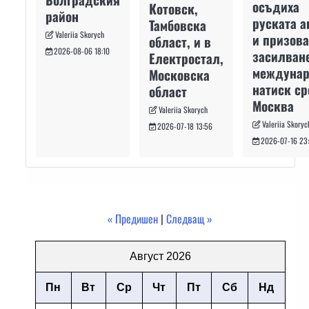
осъдиха
Котовск,
район
руската а
Тамбовска
Valeriia Skorych
и призова
област, и в
2026-08-06 18:10
засилван
Електростал,
междуна
Московска
натиск с
област
Москва
Valeriia Skorych
Valeriia Skoryc
2026-07-18 13:56
2026-07-16 23
« Предишен
|
Следващ »
Август 2026
Пн
Вт
Ср
Чт
Пт
Сб
Нд