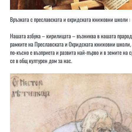
Връзката с преславската и охридската книжовни школи :
Нашата азбука – кирилицата – възниква в нашата прарод
рамките на Преславската и Охридската книжовни школи, 
по-късно е възприета и развита най-първо и в земите на
се в общ културен дом за нас.