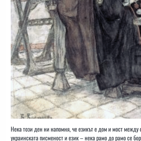
Нека този ден ни напомня, че езикът е дом и мост между 
украинската писменост и език – нека рамо до рамо се бо