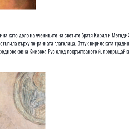
ина като дело на учениците на светите братя Кирил и Методий
стъпила върху по-ранната глаголица. Оттук кирилската тради
 средновековна Киивска Рус след покръстването ѝ, превръщайк