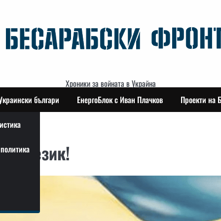
Хроники за войната в Украйна
Украински българи
ЕнергоБлок с Иван Плачков
Проекти на 
истика
ст и език!
политика