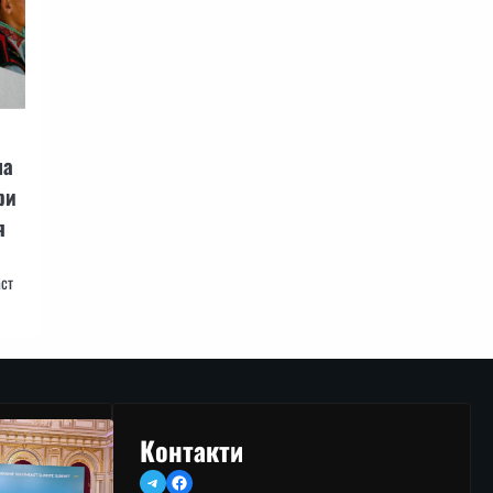
на
ри
я
аст
Контакти
Telegram
Facebook