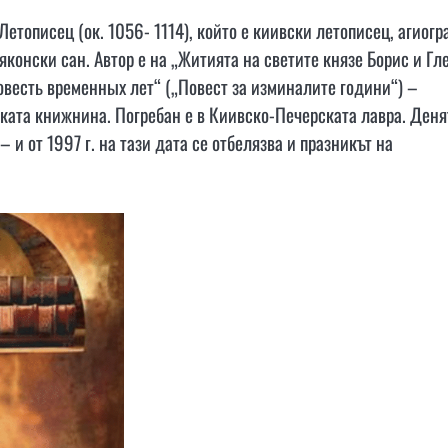
тописец (ок. 1056- 1114), който е киивски летописец, агиогр
конски сан. Автор е на „Житията на светите князе Борис и Гл
овесть временных лет“ („Повест за изминалите години“) –
ката книжнина. Погребан е в Киивско-Печерската лавра. Деня
 и от 1997 г. на тази дата се отбелязва и празникът на