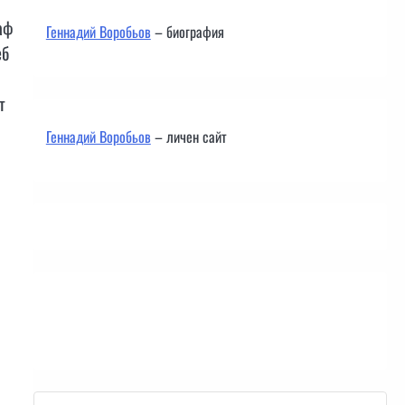
аф
Геннадий Воробьов
– биография
еб
т
Геннадий Воробьов
– личен сайт
Контакти