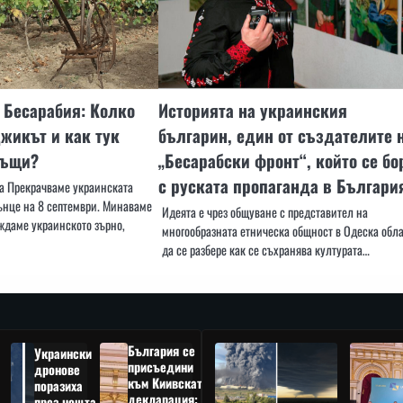
 Бесарабия: Колко
Историята на украинския
жикът и как тук
българин, един от създателите 
къщи?
„Бесарабски фронт“, който се бо
с руската пропаганда в Българи
 Прекрачваме украинската
лънце на 8 септември. Минаваме
Идеята е чрез общуване с представител на
иждаме украинското зърно,
многообразната етническа общност в Одеска обл
да се разбере как се съхранява културата…
България се
Украински
присъедини
дронове
към Киивската
поразиха
декларация:
през нощта