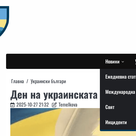
Skip
to
content
Новини
Ежедневна стат
Главна
Украински българи
Ден на украинската писмено
Международна 
2025-10-27 21:32
Temelkova
Свят
Инциденти