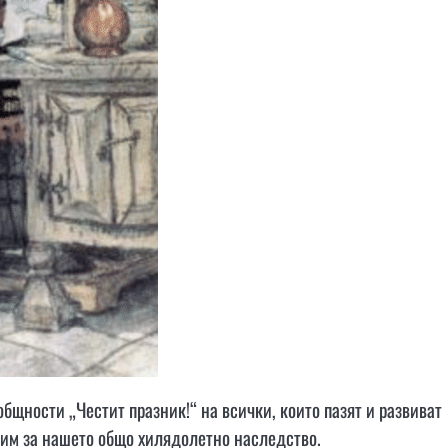
общности „Честит празник!“ на всички, които пазят и развиват
рим за нашето общо хилядолетно наследство.