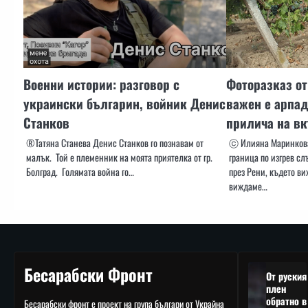
Военни истории: разговор с
Фоторазказ от
украински българин, войник Денис
важен е арпад
Станков
прилича на в
®️Татяна Станева Денис Станков го познавам от
ⓒ Илияна Маринкова
малък. Той е племенник на моята приятелка от гр.
граница по изгрев с
Болград. Голямата война го…
през Рени, където в
виждаме…
Бесарабски Фронт
От руския
плен
обратно в
Бесарабски фронт е проект на група българи от Украйна