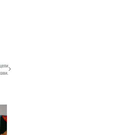
зцепи
ави.