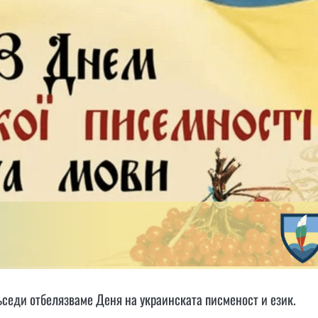
съседи отбелязваме Деня на украинската писменост и език.