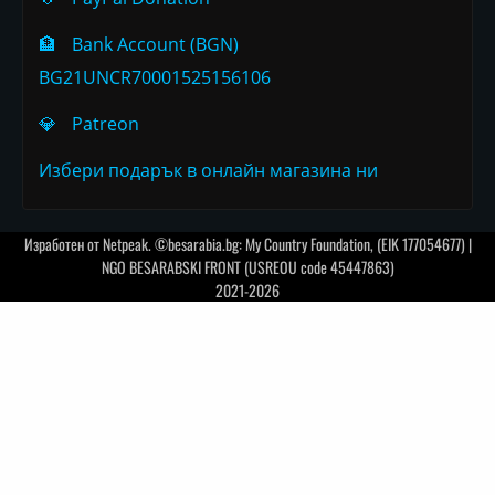
🏦
Bank Account (BGN)
BG21UNCR70001525156106
💎
Patreon
Избери подарък в онлайн магазина ни
Изработен от
Netpeak
. ©besarabia.bg: My Country Foundation, (EIK 177054677) |
NGO BESARABSKI FRONT (USREOU code 45447863)
2021-2026