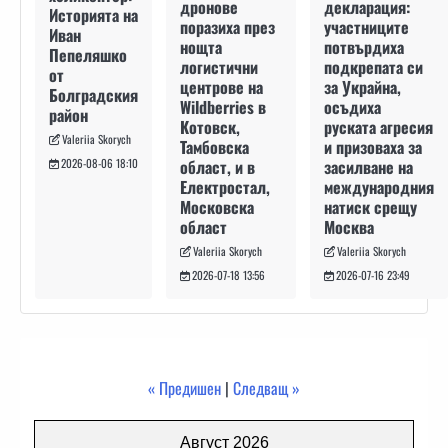
декларация:
дронове
Историята на
участниците
поразиха през
Иван
потвърдиха
нощта
Пепеляшко
подкрепата си
логистични
от
за Украйна,
центрове на
Болградския
осъдиха
Wildberries в
район
руската агресия
Котовск,
Valeriia Skorych
и призоваха за
Тамбовска
засилване на
област, и в
2026-08-06 18:10
международния
Електростал,
натиск срещу
Московска
Москва
област
Valeriia Skorych
Valeriia Skorych
2026-07-16 23:49
2026-07-18 13:56
« Предишен
|
Следващ »
Август 2026