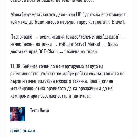
Мащабируемост: когато даден тип НРК доказва ефективност,
той може да бъде масово поръчван през каталога на Brave1.
Поразяване → верификация (видео/телеметрия/доклад) →
начисляване на точки → избор в Brave1 Market → бърза
доставка през DOT-Chain → техника на терен.
TL;DR: Бойните точки са конвертируема валута на
ефективността: колкото по-добре работи екипът, толкова по-
бързо и точно получава нужната техника. Това е силно
мотивиращо, стига правилата да са прозрачни и да не
компрометират безопасността и тактиката.
Temelkova
ВОЙНА В УКРАЙНА