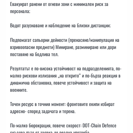
Евакуират ранени от огневи зони с минимален риск за
персонала;
Водят разузнаване и наблюдение на близки дистанции;
Подпомагат сапьорни дейности (пренасяне/манипулация на
взривоопасни предмети) Миниране, разминиране или дори
поставяне на бодлива тел.
Резултатът е по-висока устойчивост на подразделенията, по-
малко рискови излизания „на открито“ и по-бърза реакция в
динамична обстановка, повече устойчивост и защита на
военните.
Точен ресурс в точния момент: фронтовите екипи избират
адресно- според задачата и терена.
По-малко бюрокрация, повече скорост: DOT-Chain Defence
скъсява пътя от заявка до реална употреба.