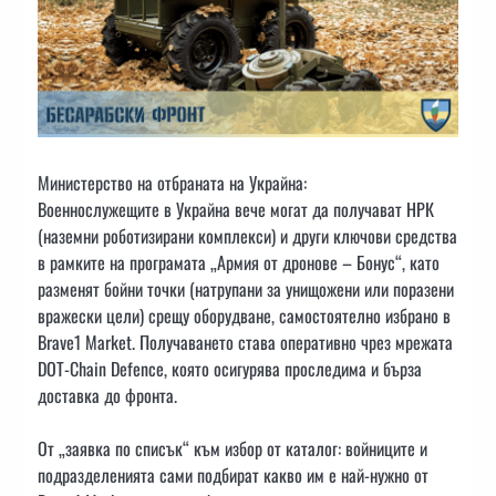
Министерство на отбраната на Украйна:
Военнослужещите в Украйна вече могат да получават НРК
(наземни роботизирани комплекси) и други ключови средства
в рамките на програмата „Армия от дронове – Бонус“, като
разменят бойни точки (натрупани за унищожени или поразени
вражески цели) срещу оборудване, самостоятелно избрано в
Brave1 Market. Получаването става оперативно чрез мрежата
DOT-Chain Defence, която осигурява проследима и бърза
доставка до фронта.
От „заявка по списък“ към избор от каталог: войниците и
подразделенията сами подбират какво им е най-нужно от