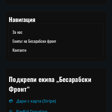
Навигация
За нас
Екипът на Бесарабски фронт
Контакти
Подкрепи екипа „Бесарабски
Фронт“
💳
Дари с карта (Stripe)
💠
PayPal Donation