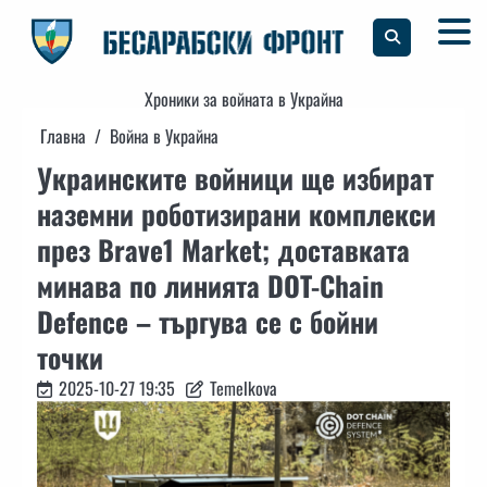
Skip
to
content
Хроники за войната в Украйна
Главна
Война в Украйна
Украинските войници ще избират
наземни роботизирани комплекси
през Brave1 Market; доставката
минава по линията DOT-Chain
Defence – търгува се с бойни
точки
2025-10-27 19:35
Temelkova