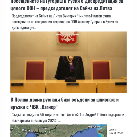
Посещението на Гутериш в Русия е дискредитация за
цялото ООН – председателят на Сейма на Литва
Председателят на Сейма на Литва Виктория Чмилите-Нилсен счита
посещението на генералния секретар на ООН Антониу Гутериш в Русия за
дискредитация…
В Полша двама руснаци бяха осъдени за шпионаж и
връзки с ЧВК „Вагнер“
Съдът ги осъди на 5,5 години затвор. Алексей Т. и Андрей Г. бяха задържани
във Варшава през август 2023 г.…