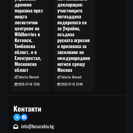
декларация:
дронове
участниците
поразиха през
потвърдиха
нощта
подкрепата си
логистични
за Украйна,
центрове на
осъдиха
Wildberries в
руската агресия
Котовск,
и призоваха за
Тамбовска
засилване на
област, и в
международния
Електростал,
натиск срещу
Московска
Москва
област
Valeriia Skorych
Valeriia Skorych
2026-07-16 23:49
2026-07-18 13:56
Контакти
Telegram
Facebook
info@besarabia.bg