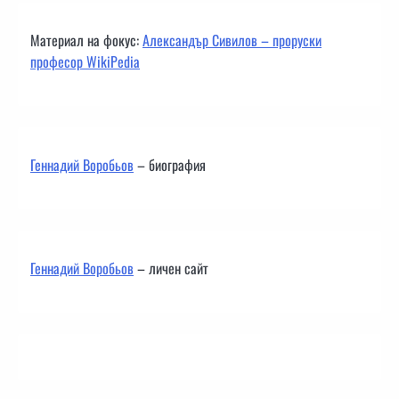
Материал на фокус:
Александър Сивилов – проруски
професор WikiPedia
Геннадий Воробьов
– биография
Геннадий Воробьов
– личен сайт