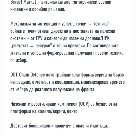
Brave1 Market – витрина/каталог за украински военни
иновации и серийни решения.
Механизъм за мотивация и успех „ точки → техника“:
бойните точки отиват директно в доставката на полезни
системи – от FPV и сензори до наземни дронове/НРК.
„резултат → ресурси“ с точни критерии. По-мотивираните
,активни и успешни формирования получават повече техника
по избор.
DOT-Chain Defence като гръбнак: платформа/верига за бързо
изпращане, отчетност и координация, минимизираща времето
от избора до реалното получаване на фронта.
Наземните роботизирани комплекси (UGV) са безпилотни
платформи на колела/вериги, които:
Доставят боеприпаси и провизии в опасни участъци;