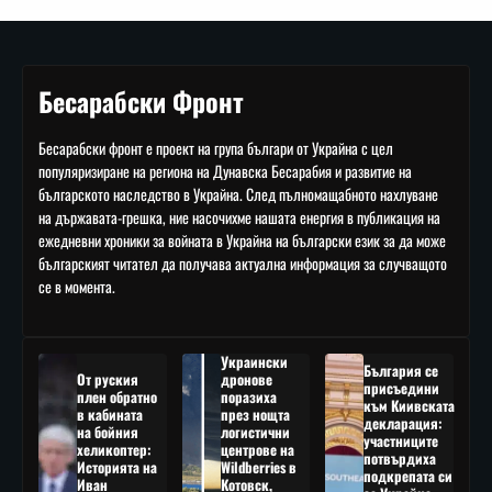
Бесарабски Фронт
Бесарабски фронт е проект на група българи от Украйна с цел
популяризиране на региона на Дунавска Бесарабия и развитие на
българското наследство в Украйна. След пълномащабното нахлуване
на държавата-грешка, ние насочихме нашата енергия в публикация на
ежедневни хроники за войната в Украйна на български език за да може
българският читател да получава актуална информация за случващото
се в момента.
Украински
България се
От руския
дронове
присъедини
плен обратно
поразиха
към Киивската
в кабината
през нощта
декларация:
на бойния
логистични
участниците
хеликоптер:
центрове на
потвърдиха
Историята на
Wildberries в
подкрепата си
Иван
Котовск,