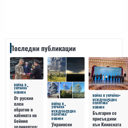
Контакти
Последни публикации
ВОЙНА В
УКРАЙНА
НОВИНИ
ВОЙНА В УКРАЙНА
От руския
МЕЖДУНАРОДНА
плен
ПОЛИТИКА
ВОЙНА В
УКРАЙНА
НОВИНИ
обратно в
МЕЖДУНАРОДНА
България се
кабината на
ПОЛИТИКА
присъедини
НОВИНИ
бойния
към Киивската
Украински
хеликоптер: