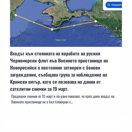
Входът към стоянката на корабите на руския
Черноморски флот във Военното пристанище на
Новоросийск е постоянно затворен с бонови
заграждения, съобщава група за наблюдение на
Кримски вятър, като се позовава на данни от
сателитни снимки за 19 март.
Предишни снимки от 10 март и по-рано показват, че през деня входът на
Военното пристанище не е бил блокиран с…