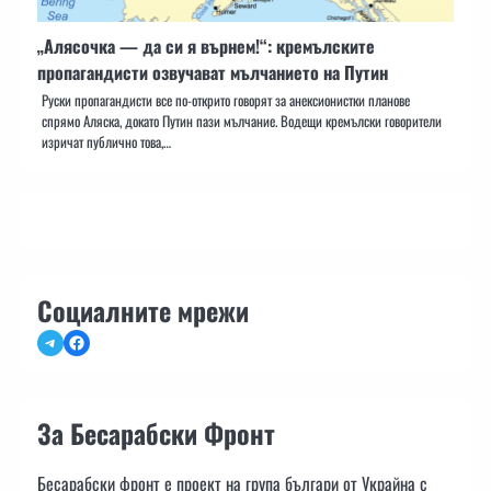
„Алясочка — да си я върнем!“: кремълските
пропагандисти озвучават мълчанието на Путин
Руски пропагандисти все по-открито говорят за анексионистки планове
спрямо Аляска, докато Путин пази мълчание. Водещи кремълски говорители
изричат публично това,…
Социалните мрежи
Telegram
Facebook
За Бесарабски Фронт
Бесарабски фронт е проект на група българи от Украйна с