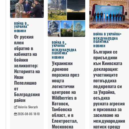
ВОЙНА В
УКРАЙНА
НОВИНИ
ВОЙНА В УКРАЙНА
От руския
МЕЖДУНАРОДНА
плен
ПОЛИТИКА
ВОЙНА В
УКРАЙНА
НОВИНИ
обратно в
МЕЖДУНАРОДНА
България се
кабината на
ПОЛИТИКА
присъедини
НОВИНИ
бойния
към Киивската
Украински
хеликоптер:
декларация:
дронове
Историята на
участниците
поразиха през
Иван
потвърдиха
нощта
Пепеляшко
подкрепата си
логистични
от
за Украйна,
центрове на
Болградския
осъдиха
Wildberries в
район
руската агресия
Котовск,
Valeriia Skorych
и призоваха за
Тамбовска
засилване на
област, и в
2026-08-06 18:10
международния
Електростал,
натиск срещу
Московска