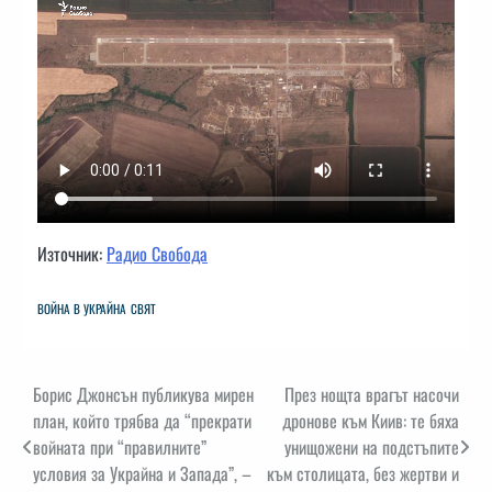
Източник:
Радио Свобода
ВОЙНА В УКРАЙНА
СВЯТ
Навигация
Борис Джонсън публикува мирен
През нощта врагът насочи
план, който трябва да “прекрати
дронове към Киив: те бяха
войната при “правилните”
унищожени на подстъпите
условия за Украйна и Запада”, –
към столицата, без жертви и