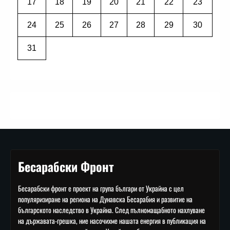
17
18
19
20
21
22
23
24
25
26
27
28
29
30
31
Бесарабски Фронт
Бесарабски фронт е проект на група българи от Украйна с цел
популяризиране на региона на Дунавска Бесарабия и развитие на
българското наследство в Украйна. След пълномащабното нахлуване
на държавата-грешка, ние насочихме нашата енергия в публикация на