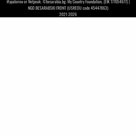
Изработен от
Netpeak
. ©besarabia.bg: My Country Foundation, (EIK 177054677) |
NGO BESARABSKI FRONT (USREOU code 45447863)
2021-2026