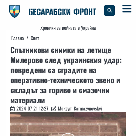
Skip
to
content
Хроники за войната в Украйна
Главна
Свят
Спътникови снимки на летище
Милерово след украинския удар:
повредени са сградите на
оперативно-техническото звено и
складът за гориво и смазочни
материали
2024-07-21 12:27
Maksym Karmazynovskyi