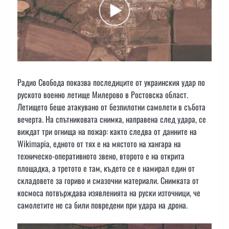
Радио Свобода показва последиците от украинския удар по
руското военно летище Милерово в Ростовска област.
Летището беше атакувано от безпилотни самолети в събота
вечерта. На спътниковата снимка, направена след удара, се
виждат три огнища на пожар: както следва от данните на
Wikimapia, едното от тях е на мястото на хангара на
техническо-оперативното звено, второто е на открита
площадка, а третото е там, където се е намирал един от
складовете за гориво и смазочни материали. Снимката от
космоса потвърждава изявленията на руски източници, че
самолетите не са били повредени при удара на дрона.