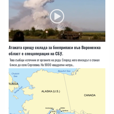
Атаката срещу склада за боеприпаси във Воронежка
област е спецоперация на СБУ.
Това съобщи източник от органите на реда. Според него епизодът е станал
близо до село Сергеевка. На 9000 квадратни метра…