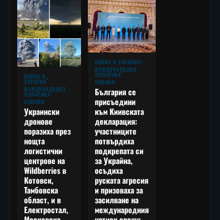
ВОЙНА В УКРАЙНА
МЕЖДУНАРОДНА
ПОЛИТИКА
ВОЙНА В
УКРАЙНА
НОВИНИ
МЕЖДУНАРОДНА
България се
ПОЛИТИКА
присъедини
НОВИНИ
към Киивската
Украински
декларация:
дронове
участниците
поразиха през
потвърдиха
нощта
подкрепата си
логистични
за Украйна,
центрове на
осъдиха
Wildberries в
руската агресия
Котовск,
и призоваха за
Тамбовска
засилване на
област, и в
международния
Електростал,
натиск срещу
Московска