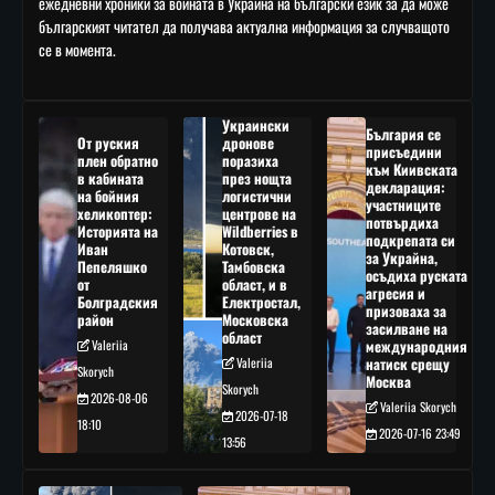
ежедневни хроники за войната в Украйна на български език за да може
българският читател да получава актуална информация за случващото
се в момента.
Украински
България се
От руския
дронове
присъедини
плен обратно
поразиха
към Киивската
в кабината
през нощта
декларация:
на бойния
логистични
участниците
хеликоптер:
центрове на
потвърдиха
Историята на
Wildberries в
подкрепата си
Иван
Котовск,
за Украйна,
Пепеляшко
Тамбовска
осъдиха руската
от
област, и в
агресия и
Болградския
Електростал,
призоваха за
район
Московска
засилване на
област
Valeriia
международния
Valeriia
натиск срещу
Skorych
Москва
Skorych
2026-08-06
Valeriia Skorych
2026-07-18
18:10
2026-07-16 23:49
13:56