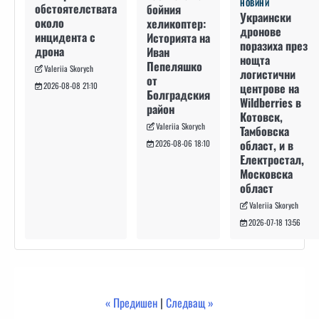
НОВИНИ
обстоятелствата
бойния
Украински
около
хеликоптер:
дронове
инцидента с
Историята на
поразиха през
дрона
Иван
нощта
Пепеляшко
Valeriia Skorych
логистични
от
2026-08-08 21:10
центрове на
Болградския
Wildberries в
район
Котовск,
Valeriia Skorych
Тамбовска
област, и в
2026-08-06 18:10
Електростал,
Московска
област
Valeriia Skorych
2026-07-18 13:56
« Предишен
|
Следващ »