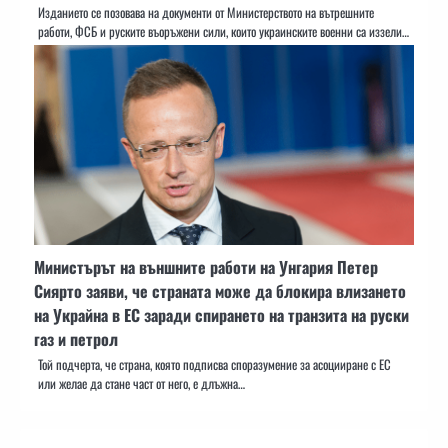
Изданието се позовава на документи от Министерството на вътрешните
работи, ФСБ и руските въоръжени сили, които украинските военни са иззели…
Министърът на външните работи на Унгария Петер
Сиярто заяви, че страната може да блокира влизането
на Украйна в ЕС заради спирането на транзита на руски
газ и петрол
Той подчерта, че страна, която подписва споразумение за асоцииране с ЕС
или желае да стане част от него, е длъжна…