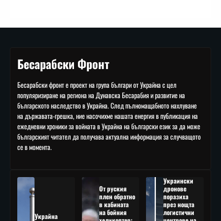
Бесарабски Фронт
Бесарабски фронт е проект на група българи от Украйна с цел
популяризиране на региона на Дунавска Бесарабия и развитие на
българското наследство в Украйна. След пълномащабното нахлуване
на държавата-грешка, ние насочихме нашата енергия в публикация на
ежедневни хроники за войната в Украйна на български език за да може
българският читател да получава актуална информация за случващото
се в момента.
Украински
От руския
дронове
плен обратно
поразиха
в кабината
през нощта
на бойния
логистични
Украйна
хеликоптер:
центрове на