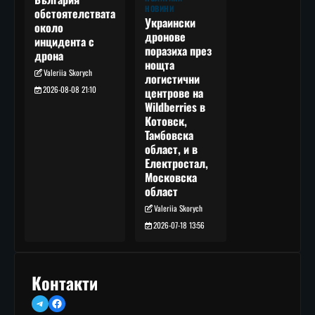
НОВИНИ
обстоятелствата
Украински
около
дронове
инцидента с
поразиха през
дрона
нощта
Valeriia Skorych
логистични
2026-08-08 21:10
центрове на
Wildberries в
Котовск,
Тамбовска
област, и в
Електростал,
Московска
област
Valeriia Skorych
2026-07-18 13:56
Контакти
Telegram
Facebook