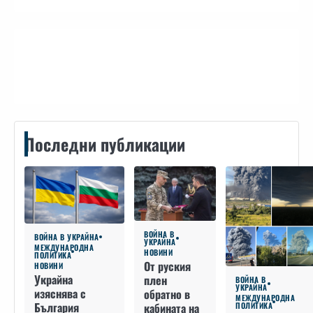
Контакти
Последни публикации
ВОЙНА В
ВОЙНА В УКРАЙНА
УКРАЙНА
МЕЖДУНАРОДНА
НОВИНИ
ПОЛИТИКА
От руския
НОВИНИ
Украйна
плен
ВОЙНА В
УКРАЙНА
изяснява с
обратно в
МЕЖДУНАРОДНА
България
кабината на
ПОЛИТИКА