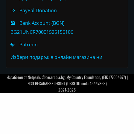
💠
PayPal Donation
🏦
Bank Account (BGN)
BG21UNCR70001525156106
💎
Patreon
Избери подарък в онлайн магазина ни
Изработен от
Netpeak
. ©besarabia.bg: My Country Foundation, (EIK 177054677) |
NGO BESARABSKI FRONT (USREOU code 45447863)
2021-2026