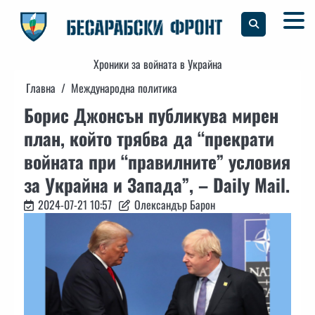
Skip
to
content
Хроники за войната в Украйна
Главна
Международна политика
Борис Джонсън публикува мирен
план, който трябва да “прекрати
войната при “правилните” условия
за Украйна и Запада”, – Daily Mail.
2024-07-21 10:57
Олександър Барон