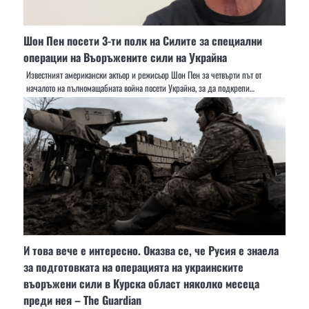
Шон Пен посети 3-ти полк на Силите за специални
операции на Въоръжените сили на Украйна
Известният американски актьор и режисьор Шон Пен за четвърти път от
началото на пълномащабната война посети Украйна, за да подкрепи…
И това вече е интересно. Оказва се, че Русия е знаела
за подготовката на операцията на украинските
въоръжени сили в Курска област няколко месеца
преди нея – The Guardian