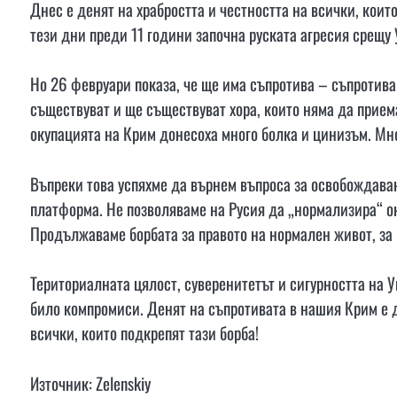
Днес е денят на храбростта и честността на всички, коит
тези дни преди 11 години започна руската агресия срещу
Но 26 февруари показа, че ще има съпротива – съпротива 
съществуват и ще съществуват хора, които няма да прием
окупацията на Крим донесоха много болка и цинизъм. Мно
Въпреки това успяхме да върнем въпроса за освобождава
платформа. Не позволяваме на Русия да „нормализира“ о
Продължаваме борбата за правото на нормален живот, за 
Териториалната цялост, суверенитетът и сигурността на У
било компромиси. Денят на съпротивата в нашия Крим е д
всички, които подкрепят тази борба!
Източник: Zelenskiy