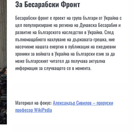
За Бесарабски Фронт
Бесарабски фронт е проект на група българи от Украйна с
цел популяризиране на региона на Дунавска Бесарабия и
развитие на българското наследство в Украйна. След
пълномащабното нахлуване на държавата-грешка, ние
насочихме нашата енергия в публикация на ежедневни
хроники за войната в Украйна на български език за да
може българският читател да получава актуална
информация за случващото се в момента.
Материал на фокус:
Александър Сивилов – проруски
професор WikiPedia