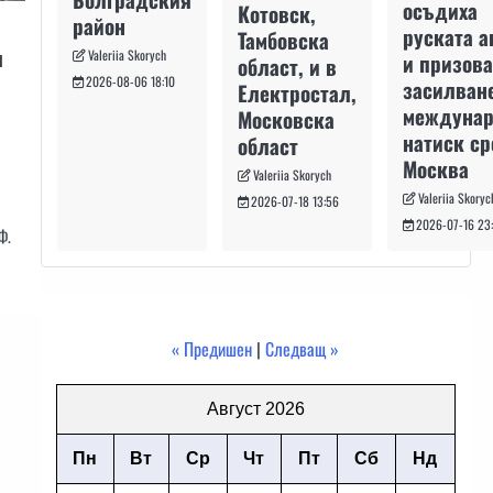
осъдиха
Котовск,
район
руската а
Тамбовска
я
Valeriia Skorych
и призова
област, и в
2026-08-06 18:10
засилван
Електростал,
междуна
Московска
натиск с
област
Москва
Valeriia Skorych
Valeriia Skoryc
2026-07-18 13:56
2026-07-16 23
Ф.
« Предишен
|
Следващ »
Август 2026
Пн
Вт
Ср
Чт
Пт
Сб
Нд