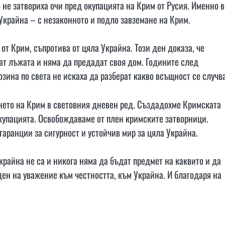
о не затвориха очи пред окупацията на Крим от Русия. Именно в
 Украйна – с незаконното и подло завземане на Крим.
от Крим, съпротива от цяла Украйна. Този ден доказа, че
ат лъжата и няма да предадат своя дом. Годините след
зина по света не искаха да разберат какво всъщност се случва
нето на Крим в световния дневен ред. Създадохме Кримската
купацията. Освобождаваме от плен кримските затворници.
гаранции за сигурност и устойчив мир за цяла Украйна.
крайна не са и никога няма да бъдат предмет на каквито и да
ен на уважение към честността, към Украйна. И благодаря на