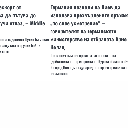
ескорт от
Германия позволи на Киев да
за да пътува до
използва прехвърлените оръжи
учи отказ, – Middle
„по свое усмотрение“ –
говорителят на германското
министерство на отбраната Арно
е на изданието Путин би искал
д защитата на руски бойни
Колац
и се от…
Германия няма въпроси за законността на
действията на територията на Курска област на Р
Според Колац международното право предвижда
възможност…