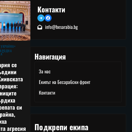
Контакти
Telegram
Facebook
info@besarabia.bg
 УКРАЙНА
АРОДНА
Навигация
КА
ария се
ъедини
За нас
Киивската
Екипът на Бесарабски фронт
арация:
тниците
Контакти
ърдиха
репата си
райна,
иха
Подкрепи екипа
та агресия