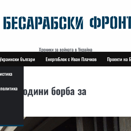
Хроники за войната в Украйна
Украински българи
ЕнергоБлок с Иван Плачков
Проекти на 
истика
: 11 години борба за
политика