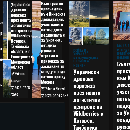
България се
Украински
присъедини
дронове
към Киивската
поразиха
декларация:
през нощта
на
участниците
логистични
потвърдиха
центрове на
р:
подкрепата си
Wildberries в
а
за Украйна,
Котовск,
осъдиха
Тамбовска
ВОЙНА В
о
руската
МЕЖДУН
ВОЙНА В
област, и в
ПОЛИТИ
УКРАЙНА
агресия и
Електростал,
НОВИНИ
МЕЖДУНАРОДНА
кия
призоваха за
ПОЛИТИКА
Московска
Бълг
НОВИНИ
засилване на
област
прис
Украински
международния
Valeriia
към 
натиск срещу
дронове
Skorych
Москва
декл
поразиха
06
2026-07-18
Valeriia Skorych
учас
през нощта
13:56
2026-07-16 23:49
потв
логистични
подк
центрове на
за Ук
Wildberries в
осъд
Котовск,
руска
Тамбовска