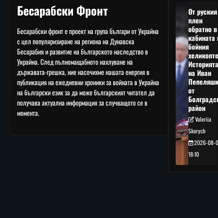
Бесарабски Фронт
От руския
плен
обратно в
Бесарабски фронт е проект на група българи от Украйна
кабината 
с цел популяризиране на региона на Дунавска
бойния
Бесарабия и развитие на българското наследство в
хеликопте
Украйна. След пълномащабното нахлуване на
Историят
държавата-грешка, ние насочихме нашата енергия в
на Иван
Пепеляшк
публикация на ежедневни хроники за войната в Украйна
от
на български език за да може българският читател да
Болградс
получава актуална информация за случващото се в
район
момента.
Valeriia
Skorych
2026-08-
18:10