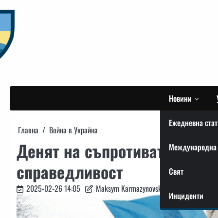
Skip
to
content
Новини
Ежедневна стат
Главна
Война в Украйна
Денят на съпротивата в Крим
Международна 
справедливост
Свят
2025-02-26 14:05
Maksym Karmazynovskyi
Инциденти