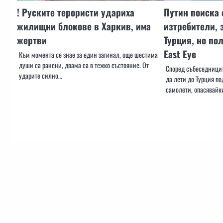
! Руските терористи удариха
Путин поиска 
жилищни блокове в Харкив, има
изтребители, 
жертви
Турция, но пол
East Eye
Към момента се знае за един загинал, още шестима
души са ранени, двама са в тежко състояние. От
Според събеседницит
ударите силно…
да лети до Турция по
самолети, опасявайк