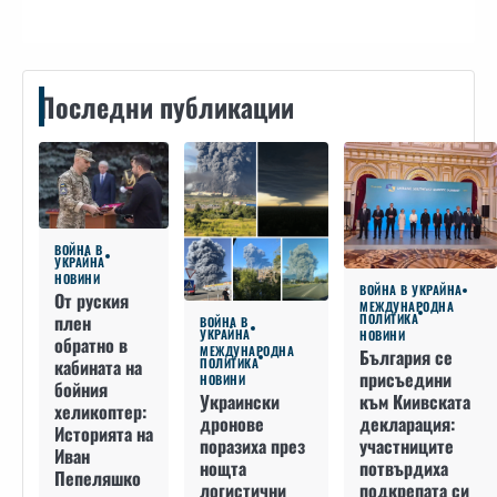
Последни публикации
ВОЙНА В
УКРАЙНА
НОВИНИ
ВОЙНА В УКРАЙНА
От руския
МЕЖДУНАРОДНА
плен
ПОЛИТИКА
ВОЙНА В
УКРАЙНА
НОВИНИ
обратно в
МЕЖДУНАРОДНА
България се
кабината на
ПОЛИТИКА
присъедини
НОВИНИ
бойния
към Киивската
Украински
хеликоптер:
декларация:
дронове
Историята на
участниците
поразиха през
Иван
потвърдиха
нощта
Пепеляшко
подкрепата си
логистични