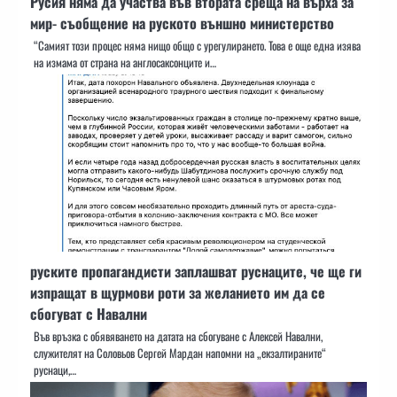
Русия няма да участва във втората среща на върха за
мир- съобщение на руското външно министерство
“Самият този процес няма нищо общо с урегулирането. Това е още една изява
на измама от страна на англосаксонците и…
руските пропагандисти заплашват руснаците, че ще ги
изпращат в щурмови роти за желанието им да се
сбогуват с Навални
Във връзка с обявяването на датата на сбогуване с Алексей Навални,
служителят на Соловьов Сергей Мардан напомни на „екзалтираните“
руснаци,…