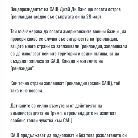
Вицепрезидентът на САЩ Джей Ди Ванс ще посети остров
Гренландия заедно със съпругата си на 28 март.
Той възнамерява да посети американските военни бази и „да
провери какво се случва със сигурността на Гренландия,
защото много страни са заплашвали Гренландия, заплашвали
са да използват нейните територии и водни пътища, за да
създадат заплаха за САЩ, Канада и жителите на
Гренландия“.
Кои точно страни заплашват Гренландия (освен САЩ), той
така и не посочи.
Датчаните са силно възмутени от действията на
администрацията на Тръмп, а гренландците не изпитват
особено топли чувства към САЩ.
САЩ продължават да подкопават и без това разклатените си