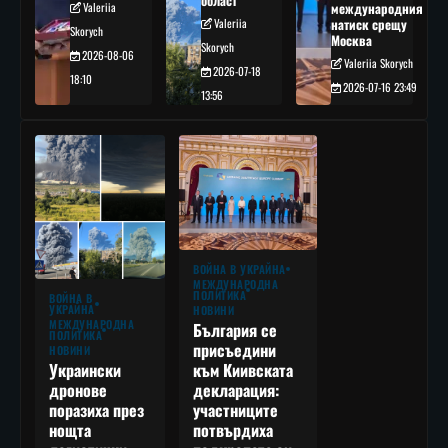
област
Valeriia
международния
Valeriia
натиск срещу
Skorych
Москва
Skorych
2026-08-06
Valeriia Skorych
2026-07-18
18:10
2026-07-16 23:49
13:56
ВОЙНА В УКРАЙНА
МЕЖДУНАРОДНА
ПОЛИТИКА
ВОЙНА В
УКРАЙНА
НОВИНИ
МЕЖДУНАРОДНА
България се
ПОЛИТИКА
присъедини
НОВИНИ
към Киивската
Украински
декларация:
дронове
участниците
поразиха през
потвърдиха
нощта