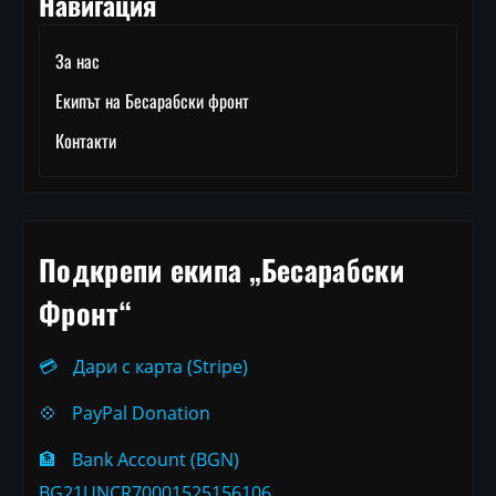
Навигация
За нас
Екипът на Бесарабски фронт
Контакти
Подкрепи екипа „Бесарабски
Фронт“
💳
Дари с карта (Stripe)
💠
PayPal Donation
🏦
Bank Account (BGN)
BG21UNCR70001525156106