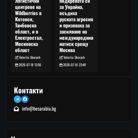
подкрепата си
логистични
за Украйна,
центрове на
осъдиха
Wildberries в
руската агресия
Котовск,
и призоваха за
Тамбовска
засилване на
област, и в
международния
Електростал,
натиск срещу
Московска
Москва
област
Valeriia Skorych
Valeriia Skorych
2026-07-16 23:49
2026-07-18 13:56
Контакти
Telegram
Facebook
info@besarabia.bg