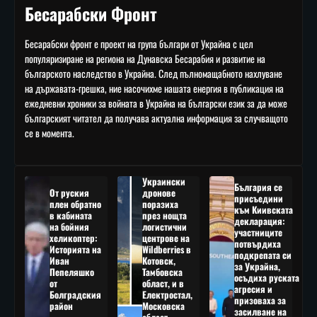
Бесарабски Фронт
Бесарабски фронт е проект на група българи от Украйна с цел
популяризиране на региона на Дунавска Бесарабия и развитие на
българското наследство в Украйна. След пълномащабното нахлуване
на държавата-грешка, ние насочихме нашата енергия в публикация на
ежедневни хроники за войната в Украйна на български език за да може
българският читател да получава актуална информация за случващото
се в момента.
Украински
България се
От руския
дронове
присъедини
плен обратно
поразиха
към Киивската
в кабината
през нощта
декларация:
на бойния
логистични
участниците
хеликоптер:
центрове на
потвърдиха
Историята на
Wildberries в
подкрепата си
Иван
Котовск,
за Украйна,
Пепеляшко
Тамбовска
осъдиха руската
от
област, и в
агресия и
Болградския
Електростал,
призоваха за
район
Московска
засилване на