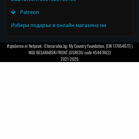
💎
Patreon
Избери подарък в онлайн магазина ни
Изработен от
Netpeak
. ©besarabia.bg: My Country Foundation, (EIK 177054677) |
NGO BESARABSKI FRONT (USREOU code 45447863)
2021-2026