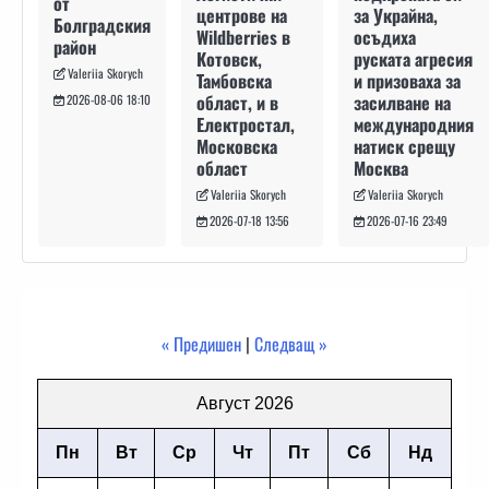
от
за Украйна,
центрове на
Болградския
осъдиха
Wildberries в
район
руската агресия
Котовск,
Valeriia Skorych
и призоваха за
Тамбовска
засилване на
област, и в
2026-08-06 18:10
международния
Електростал,
натиск срещу
Московска
Москва
област
Valeriia Skorych
Valeriia Skorych
2026-07-16 23:49
2026-07-18 13:56
« Предишен
|
Следващ »
Август 2026
Пн
Вт
Ср
Чт
Пт
Сб
Нд