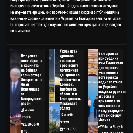
българското наследство в Украйна. След пълномащабното нахлуване
на държавата-грешка, ние насочихме нашата енергия в публикация на
ежедневни хроники за войната в Украйна на български език за да може
българският читател да получава актуална информация за случващото
се в момента.
Украински
България се
От руския
дронове
присъедини
плен обратно
поразиха
към Киивската
в кабината
през нощта
декларация:
на бойния
логистични
участниците
хеликоптер:
центрове на
потвърдиха
Историята на
Wildberries в
подкрепата си
Иван
Котовск,
за Украйна,
Пепеляшко
Тамбовска
осъдиха руската
от
област, и в
агресия и
Болградския
Електростал,
призоваха за
район
Московска
засилване на
област
Valeriia
международния
Valeriia
натиск срещу
Skorych
Москва
Skorych
2026-08-06
Valeriia Skorych
2026-07-18
18:10