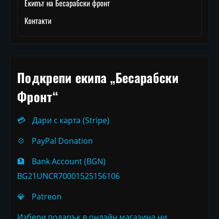
Екипът на Бесарабски фронт
Контакти
Подкрепи екипа „Бесарабски
Фронт“
💳
Дари с карта (Stripe)
💠
PayPal Donation
🏦
Bank Account (BGN)
BG21UNCR70001525156106
💎
Patreon
Избери подарък в онлайн магазина ни