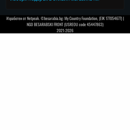
Изработен от
Netpeak
. ©besarabia.bg: My Country Foundation, (EIK 177054677) |
NGO BESARABSKI FRONT (USREOU code 45447863)
2021-2026