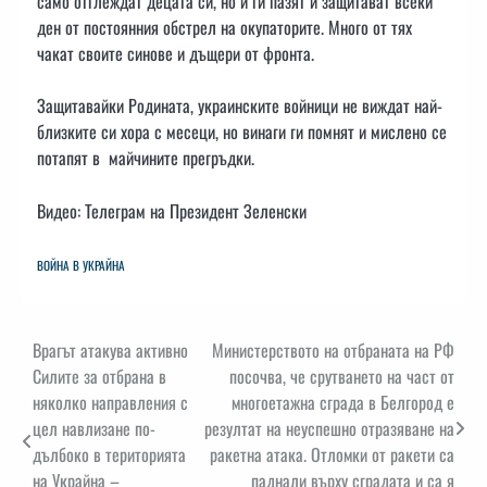
само отглеждат децата си, но и ги пазят и защитават всеки
ден от постоянния обстрел на окупаторите. Много от тях
чакат своите синове и дъщери от фронта.
Защитавайки Родината, украинските войници не виждат най-
близките си хора с месеци, но винаги ги помнят и мислено се
потапят в майчините прегръдки.
Видео: Телеграм на Президент Зеленски
ВОЙНА В УКРАЙНА
Навигация
Врагът атакува активно
Министерството на отбраната на РФ
Силите за отбрана в
посочва, че срутването на част от
няколко направления с
многоетажна сграда в Белгород е
цел навлизане по-
резултат на неуспешно отразяване на
дълбоко в територията
ракетна атака. Отломки от ракети са
на Украйна –
паднали върху сградата и са я