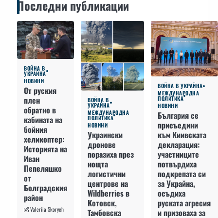
Последни публикации
ВОЙНА В
УКРАЙНА
НОВИНИ
ВОЙНА В УКРАЙНА
От руския
МЕЖДУНАРОДНА
плен
ПОЛИТИКА
ВОЙНА В
УКРАЙНА
НОВИНИ
обратно в
МЕЖДУНАРОДНА
България се
кабината на
ПОЛИТИКА
присъедини
НОВИНИ
бойния
към Киивската
Украински
хеликоптер:
декларация:
дронове
Историята на
участниците
поразиха през
Иван
потвърдиха
нощта
Пепеляшко
подкрепата си
логистични
от
за Украйна,
центрове на
Болградския
осъдиха
Wildberries в
район
руската агресия
Котовск,
Valeriia Skorych
и призоваха за
Тамбовска