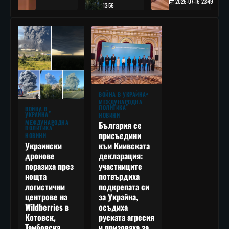
2026-07-16 23:49
13:56
ВОЙНА В УКРАЙНА
МЕЖДУНАРОДНА
ПОЛИТИКА
ВОЙНА В
УКРАЙНА
НОВИНИ
МЕЖДУНАРОДНА
България се
ПОЛИТИКА
присъедини
НОВИНИ
към Киивската
Украински
декларация:
дронове
участниците
поразиха през
потвърдиха
нощта
подкрепата си
логистични
за Украйна,
центрове на
осъдиха
Wildberries в
руската агресия
Котовск,
и призоваха за
Тамбовска