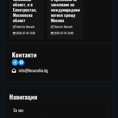
засилване на
област, и в
международния
Електростал,
натиск срещу
Московска
Москва
област
Valeriia Skorych
Valeriia Skorych
2026-07-16 23:49
2026-07-18 13:56
Контакти
Telegram
Facebook
info@besarabia.bg
Навигация
За нас