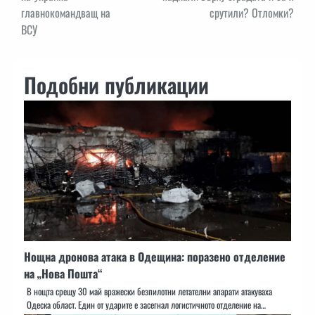
главнокомандващ на
срутили? Отломки?
ВСУ
Подобни публикации
Нощна дронова атака в Одещина: поразено отделение
на „Нова Пошта“
В нощта срещу 30 май вражески безпилотни летателни апарати атакуваха
Одеска област. Един от ударите е засегнал логистичното отделение на…