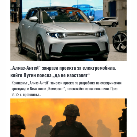
„Алмаз-Антей“ замрази проекта за електромобила,
който Путин поиска „да не изоставят“
Концернът „Алмаз-Антей“ замрази проекта за разработка на електрическия
кросоувър e-Neva, пише „Комерсант“, позовавайки се на източници. През
2023 г. прототипът…