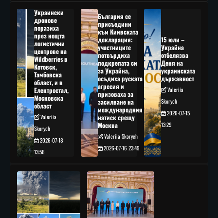
Украински
България се
дронове
присъедини
поразиха
към Киивската
през нощта
декларация:
15 юли –
логистични
участниците
Украйна
центрове на
потвърдиха
отбелязва
Wildberries в
подкрепата си
Деня на
Котовск,
за Украйна,
украинската
Тамбовска
осъдиха руската
държавност
област, и в
агресия и
Електростал,
Valeriia
призоваха за
Московска
засилване на
Skorych
област
международния
2026-07-15
Valeriia
натиск срещу
Москва
13:29
Skorych
Valeriia Skorych
2026-07-18
2026-07-16 23:49
13:56