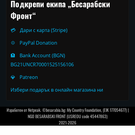
Подкрепи екипа „Бесарабски
Фронт“
💳
Дари с карта (Stripe)
💠
PayPal Donation
🏦
Bank Account (BGN)
BG21UNCR70001525156106
💎
Patreon
Избери подарък в онлайн магазина ни
Изработен от
Netpeak
. ©besarabia.bg: My Country Foundation, (EIK 177054677) |
NGO BESARABSKI FRONT (USREOU code 45447863)
2021-2026