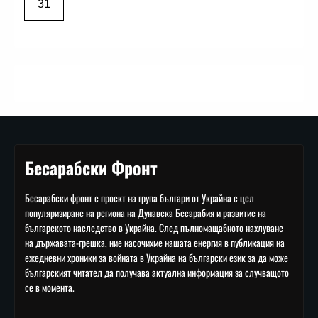
31
Бесарабски Фронт
Бесарабски фронт е проект на група българи от Украйна с цел
популяризиране на региона на Дунавска Бесарабия и развитие на
българското наследство в Украйна. След пълномащабното нахлуване
на държавата-грешка, ние насочихме нашата енергия в публикация на
ежедневни хроники за войната в Украйна на български език за да може
българският читател да получава актуална информация за случващото
се в момента.