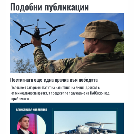
Подобни публикации
Постигната още една крачка към победата
Успешно е завършен етапът на изпитания на линия дронове с
оптичновлакнеста връзка, а процесът по получаване на НАТОвски код
приближава…