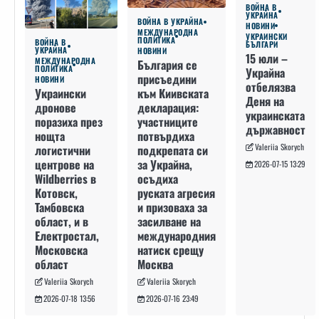
ВОЙНА В
УКРАЙНА
ВОЙНА В УКРАЙНА
НОВИНИ
МЕЖДУНАРОДНА
УКРАИНСКИ
ПОЛИТИКА
ВОЙНА В
БЪЛГАРИ
УКРАЙНА
НОВИНИ
15 юли –
МЕЖДУНАРОДНА
България се
ПОЛИТИКА
Украйна
присъедини
НОВИНИ
отбелязва
към Киивската
Украински
Деня на
декларация:
дронове
украинската
участниците
поразиха през
държавност
потвърдиха
нощта
Valeriia Skorych
подкрепата си
логистични
за Украйна,
центрове на
2026-07-15 13:29
осъдиха
Wildberries в
руската агресия
Котовск,
и призоваха за
Тамбовска
засилване на
област, и в
международния
Електростал,
натиск срещу
Московска
Москва
област
Valeriia Skorych
Valeriia Skorych
2026-07-16 23:49
2026-07-18 13:56