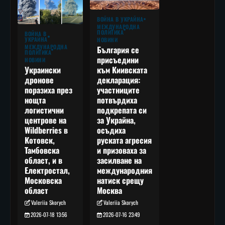
ВОЙНА В УКРАЙНА
МЕЖДУНАРОДНА
ПОЛИТИКА
ВОЙНА В
УКРАЙНА
НОВИНИ
МЕЖДУНАРОДНА
България се
ПОЛИТИКА
присъедини
НОВИНИ
към Киивската
Украински
декларация:
дронове
участниците
поразиха през
потвърдиха
нощта
подкрепата си
логистични
за Украйна,
центрове на
осъдиха
Wildberries в
руската агресия
Котовск,
и призоваха за
Тамбовска
засилване на
област, и в
международния
Електростал,
натиск срещу
Московска
Москва
област
Valeriia Skorych
Valeriia Skorych
2026-07-16 23:49
2026-07-18 13:56