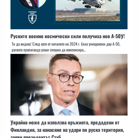
Руските военно космически сили получиха нов А-50У!
Ти да видиш! След като от началото на 2024 г. бяха унищожени два А-50,
руската пропаганда реши спешно да компенсира…
Украйна може да използва оръжията, предадени от
Финландия, за нанасяне на удари по руска територия,
заяви президентът Стуб.