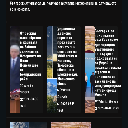
българският читател да получава актуална информация за случващото
се в момента.
Украински
България се
От руския
дронове
присъедини
плен обратно
поразиха
към Киивската
в кабината
през нощта
декларация:
на бойния
логистични
участниците
хеликоптер:
центрове на
потвърдиха
Историята на
Wildberries в
подкрепата си
Иван
Котовск,
за Украйна,
Пепеляшко
Тамбовска
осъдиха руската
от
област, и в
агресия и
Болградския
Електростал,
призоваха за
район
Московска
засилване на
област
Valeriia
международния
Valeriia
натиск срещу
Skorych
Москва
Skorych
2026-08-06
Valeriia Skorych
2026-07-18
18:10
2026-07-16 23:49
13:56