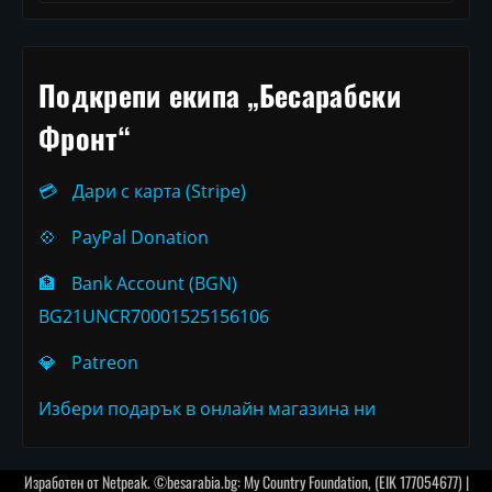
Подкрепи екипа „Бесарабски
Фронт“
💳
Дари с карта (Stripe)
💠
PayPal Donation
🏦
Bank Account (BGN)
BG21UNCR70001525156106
💎
Patreon
Избери подарък в онлайн магазина ни
Изработен от
Netpeak
. ©besarabia.bg: My Country Foundation, (EIK 177054677) |