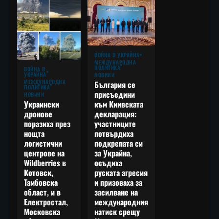
ВОЙНА В УКРАЙНА
МЕЖДУНАРОДНА
ПОЛИТИКА
ВОЙНА В
УКРАЙНА
НОВИНИ
МЕЖДУНАРОДНА
България се
ПОЛИТИКА
присъедини
НОВИНИ
към Киивската
Украински
декларация:
дронове
участниците
поразиха през
потвърдиха
нощта
подкрепата си
логистични
за Украйна,
центрове на
осъдиха
Wildberries в
руската агресия
Котовск,
и призоваха за
Тамбовска
засилване на
област, и в
международния
Електростал,
натиск срещу
Московска