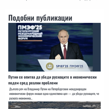
Подобни публикации
Путин се опитва да убеди руснаците в икономически
подем сред реални проблеми
Дългата реч на Владимир Путин на Петербургския международен
икономически форум имаше една-единствена цел — да убеди руснаците, че
руската икономика…