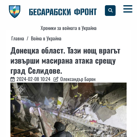
Skip
to
content
Хроники за войната в Украйна
Главна
Война в Украйна
Донецка област. Тази нощ врагът
извърши масирана атака срещу
град Селидове.
2024-02-08 10:24
Олександър Барон