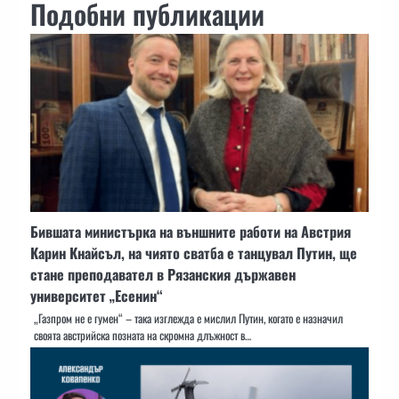
Подобни публикации
Бившата министърка на външните работи на Австрия
Карин Кнайсъл, на чиято сватба е танцувал Путин, ще
стане преподавател в Рязанския държавен
университет „Есенин“
„Газпром не е гумен“ – така изглежда е мислил Путин, когато е назначил
своята австрийска позната на скромна длъжност в…