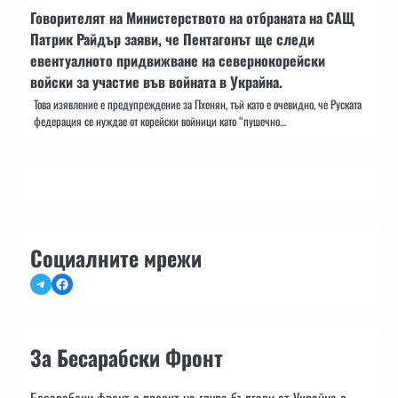
Говорителят на Министерството на отбраната на САЩ
Патрик Райдър заяви, че Пентагонът ще следи
евентуалното придвижване на севернокорейски
войски за участие във войната в Украйна.
Това изявление е предупреждение за Пхенян, тъй като е очевидно, че Руската
федерация се нуждае от корейски войници като “пушечно…
Социалните мрежи
Telegram
Facebook
За Бесарабски Фронт
Бесарабски фронт е проект на група българи от Украйна с