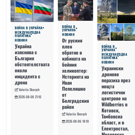
ВОЙНА В
ВОЙНА В УКРАЙНА
УКРАЙНА
МЕЖДУНАРОДНА
НОВИНИ
ПОЛИТИКА
От руския
НОВИНИ
Украйна
плен
ВОЙНА В
УКРАЙНА
изяснява с
обратно в
МЕЖДУНАРОДНА
България
кабината на
ПОЛИТИКА
НОВИНИ
обстоятелствата
бойния
Украински
около
хеликоптер:
дронове
инцидента с
Историята на
поразиха през
дрона
Иван
нощта
Пепеляшко
Valeriia Skorych
логистични
от
2026-08-08 21:10
центрове на
Болградския
Wildberries в
район
Котовск,
Valeriia Skorych
Тамбовска
област, и в
2026-08-06 18:10
Електростал,
Московска