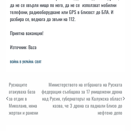
да не се хвърля нищо по него, да не се използват мобилни
телефони, радиооборудване или GPS в близост до БЛА. И
разбира се, веднага да звъни на 112.
Приятна ваканция!
Източник: Baza
ВОЙНА В УКРАЙНА
СВЯТ
Навигация
Руснаците
Министерството на отбраната на Руската
атакуваха база
федерация съобщава за 17 унищожени дрона
за отдих в
над Русия, губернаторът на Калужска област
Миколаив, няма
казва, че 3 дрона са паднали близо до
жертви и ранени
нефтено депо