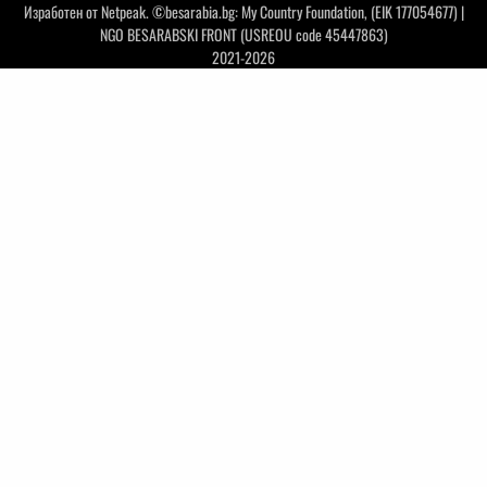
Изработен от
Netpeak
. ©besarabia.bg: My Country Foundation, (EIK 177054677) |
NGO BESARABSKI FRONT (USREOU code 45447863)
2021-2026