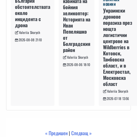
България
кабината на
НОВИНИ
обстоятелствата
бойния
Украински
около
хеликоптер:
дронове
инцидента с
Историята на
поразиха през
дрона
Иван
нощта
Пепеляшко
Valeriia Skorych
логистични
от
2026-08-08 21:10
центрове на
Болградския
Wildberries в
район
Котовск,
Valeriia Skorych
Тамбовска
област, и в
2026-08-06 18:10
Електростал,
Московска
област
Valeriia Skorych
2026-07-18 13:56
« Предишен
|
Следващ »