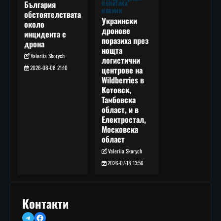
България
ПОЛИТИКА
НОВИНИ
обстоятелствата
Украински
около
дронове
инцидента с
поразиха през
дрона
нощта
Valeriia Skorych
логистични
2026-08-08 21:10
центрове на
Wildberries в
Котовск,
Тамбовска
област, и в
Електростал,
Московска
област
Valeriia Skorych
2026-07-18 13:56
Контакти
Telegram
Facebook