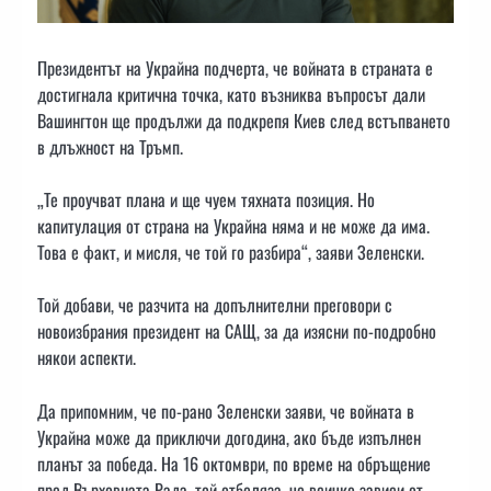
Президентът на Украйна подчерта, че войната в страната е
достигнала критична точка, като възниква въпросът дали
Вашингтон ще продължи да подкрепя Киев след встъпването
в длъжност на Тръмп.
„Те проучват плана и ще чуем тяхната позиция. Но
капитулация от страна на Украйна няма и не може да има.
Това е факт, и мисля, че той го разбира“, заяви Зеленски.
Той добави, че разчита на допълнителни преговори с
новоизбрания президент на САЩ, за да изясни по-подробно
някои аспекти.
Да припомним, че по-рано Зеленски заяви, че войната в
Украйна може да приключи догодина, ако бъде изпълнен
планът за победа. На 16 октомври, по време на обръщение
пред Върховната Рада, той отбеляза, че всичко зависи от