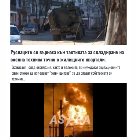
Руснаците се върнаха към тактиката за складиране на
военна техника точно в жилищните квартали.
Експлозия след експлозия, както и палежите, принуждават окупационните
сили отново да използват “живи щитове”, за да опазят собствената си
техника…