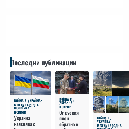
Контакти
Последни публикации
ВОЙНА В
ВОЙНА В УКРАЙНА
УКРАЙНА
МЕЖДУНАРОДНА
НОВИНИ
ПОЛИТИКА
От руския
НОВИНИ
Украйна
плен
ВОЙНА В
УКРАЙНА
изяснява с
обратно в
МЕЖДУНАРОДНА
ПОЛИТИКА