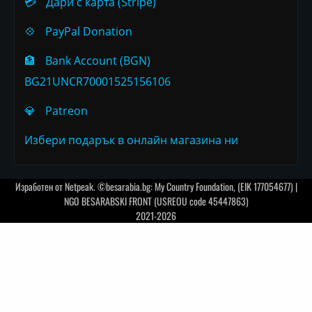
💳
Дари с карта (Stripe)
💠
PayPal Donation
🏦
Bank Account (BGN)
BG21UNCR70001525156106
💎
Patreon
Избери подарък в онлайн магазина ни
Изработен от
Netpeak
. ©besarabia.bg: My Country Foundation, (EIK 177054677) |
NGO BESARABSKI FRONT (USREOU code 45447863)
2021-2026