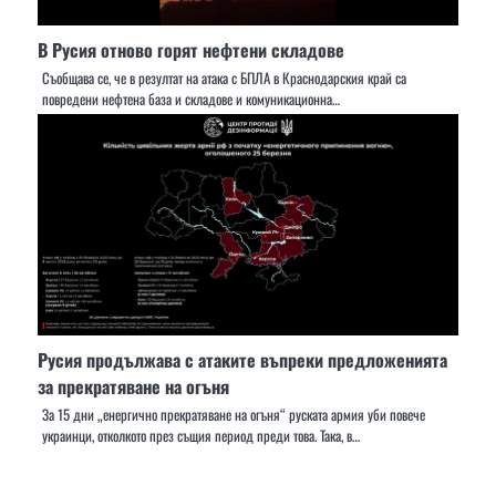
В Русия отново горят нефтени складове
Съобщава се, че в резултат на атака с БПЛА в Краснодарския край са
повредени нефтена база и складове и комуникационна…
Русия продължава с атаките въпреки предложенията
за прекратяване на огъня
За 15 дни „енергично прекратяване на огъня“ руската армия уби повече
украинци, отколкото през същия период преди това. Така, в…