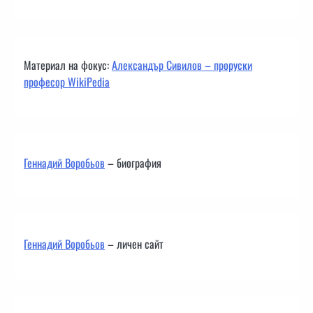
Материал на фокус:
Александър Сивилов – проруски
професор WikiPedia
Геннадий Воробьов
– биография
Геннадий Воробьов
– личен сайт