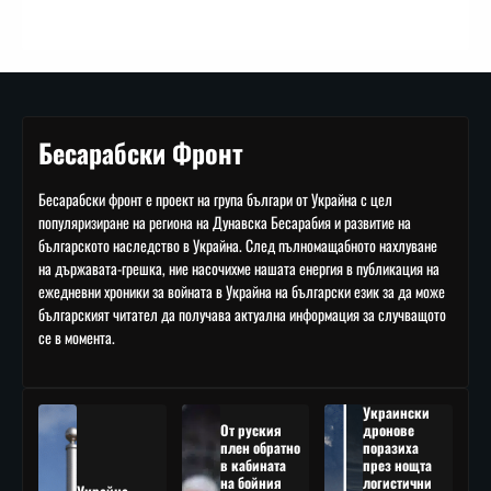
Бесарабски Фронт
Бесарабски фронт е проект на група българи от Украйна с цел
популяризиране на региона на Дунавска Бесарабия и развитие на
българското наследство в Украйна. След пълномащабното нахлуване
на държавата-грешка, ние насочихме нашата енергия в публикация на
ежедневни хроники за войната в Украйна на български език за да може
българският читател да получава актуална информация за случващото
се в момента.
Украински
От руския
дронове
плен обратно
поразиха
в кабината
през нощта
на бойния
логистични