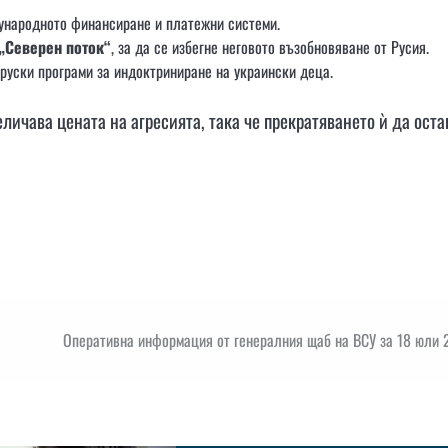
народното финансиране и платежни системи.
 „Северен поток“
, за да се избегне неговото възобновяване от Русия.
 руски програми за индоктриниране на украински деца.
ичава цената на агресията, така че прекратяването ѝ да оста
Оперативна информация от генералния щаб на ВСУ за 18 юли 