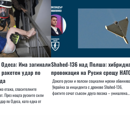
 Одеса: Има загинали
Shahed-136 над Полша: хибридн
 ракетен удар по
провокация на Русия срещу НАТ
да
Докато руски и полски социални мрежи обвиняв
Украйна за инцидента с дронове Shahed-136,
ко етажа, спасителните
фактите сочат съвсем друга посока – умишлена…
т. През нощта руските сили
ар по Одеса, като една от