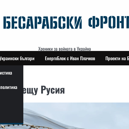
Хроники за войната в Украйна
Украински българи
ЕнергоБлок с Иван Плачков
Проекти на 
истика
ции срещу Русия
политика