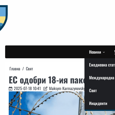
Skip
to
content
Новини
Ежедневна стат
Главна
Свят
ЕС одобри 18-ия пакет санк
Международна 
2025-07-18 10:41
Maksym Karmazynovskyi
Свят
Инциденти