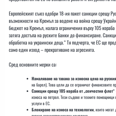
Европейският съюз одобри 18-ия пакет санкции срещу Ру
възможности на Кремъл за водене на война срещу Украйн
бюджет на Кремъл, налага ограничения върху 105 кораба 
затяга достъпа на руските банки до финансиране. Санкци
обработка на украински деца.“ Тя подчерта, че ЕС ще про
само един изход – прекратяване на агресията.
Сред основните мерки са:
Намаляване на тавана за износна цена на руски
на барел). Това цели да се ограничат финансовите пр
Санкции срещу 105 кораба от „сенчестия флот“
износа на петрол. Тези съдове и техните помощници 
услуги в ЕС.
Блокиране на износа на технологии
, които могат
руския военнопромишлен комплекс.