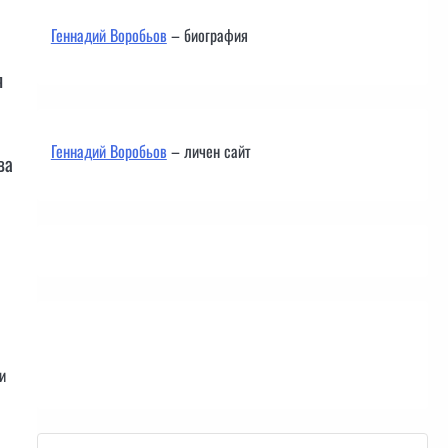
Геннадий Воробьов
– биография
я
Геннадий Воробьов
– личен сайт
ва
Контакти
и