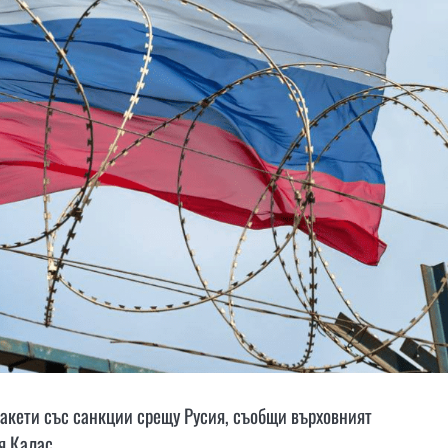
пакети със санкции срещу Русия, съобщи върховният
я Калас.