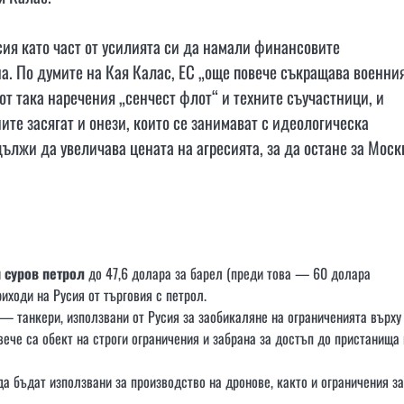
сия като част от усилията си да намали финансовите
а. По думите на Кая Калас, ЕС „още повече съкращава военни
от така наречения „сенчест флот“ и техните съучастници, и
ите засягат и онези, които се занимават с идеологическа
дължи да увеличава цената на агресията, за да остане за Моск
я суров петрол
до 47,6 долара за барел (преди това — 60 долара
иходи на Русия от търговия с петрол.
— танкери, използвани от Русия за заобикаляне на ограниченията върху
вече са обект на строги ограничения и забрана за достъп до пристанища 
 да бъдат използвани за производство на дронове, както и ограничения за