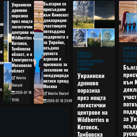
България се
Украински
присъедини
дронове
към Киивската
поразиха
декларация:
през нощта
на
участниците
логистични
потвърдиха
центрове на
р:
подкрепата си
Wildberries в
а
за Украйна,
Котовск,
осъдиха
Тамбовска
ВОЙНА В
о
руската
МЕЖДУН
ВОЙНА В
област, и в
ПОЛИТИ
УКРАЙНА
агресия и
Електростал,
НОВИНИ
МЕЖДУНАРОДНА
кия
призоваха за
ПОЛИТИКА
Московска
Бълг
НОВИНИ
засилване на
област
прис
Украински
международния
Valeriia
към 
натиск срещу
дронове
Skorych
Москва
декл
поразиха
06
2026-07-18
Valeriia Skorych
учас
през нощта
13:56
2026-07-16 23:49
потв
логистични
подк
центрове на
за Ук
Wildberries в
осъд
Котовск,
руска
Тамбовска