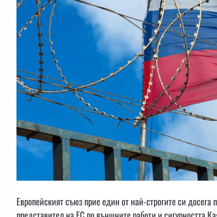
Европейският съюз прие един от най-строгите си досега 
представител на ЕС по външните работи и сигурността Ка