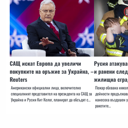
САЩ искат Европа да увеличи
Русия атакува
покупките на оръжие за Украйна, –
и ранени след
Reuters
жилищна сгра
Американски официални лица, включително
Пожар обхвана някол
специалният представител на президента на САЩ за
дейности продължава
Украйна и Русия Кит Келог, планират да обсъдят с…
нанесоха въздушен уд
ракетите…