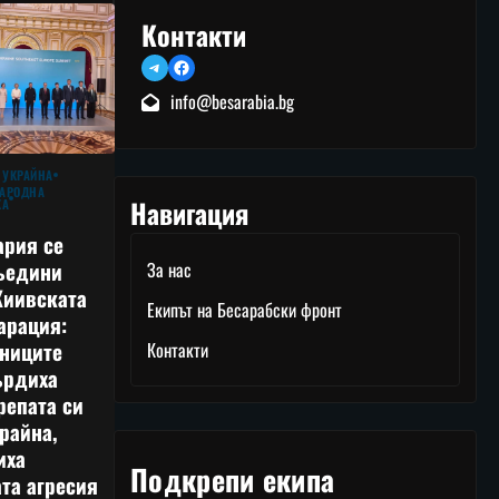
Контакти
Telegram
Facebook
info@besarabia.bg
 УКРАЙНА
АРОДНА
Навигация
КА
ария се
ъедини
За нас
Киивската
Екипът на Бесарабски фронт
арация:
тниците
Контакти
ърдиха
репата си
райна,
иха
Подкрепи екипа
та агресия