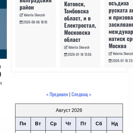
осъдиха
Котовск,
район
руската а
Тамбовска
Valeriia Skorych
и призова
област, и в
2026-08-06 18:10
засилван
Електростал,
междуна
Московска
натиск с
област
Москва
Valeriia Skorych
Valeriia Skoryc
2026-07-18 13:56
2026-07-16 23
а
О
ат
« Предишен
|
Следващ »
Август 2026
Пн
Вт
Ср
Чт
Пт
Сб
Нд