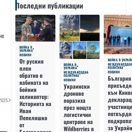
Последни публикации
не
ВОЙНА В
УКРАЙНА
НОВИНИ
От руския
ВОЙНА В УКРАЙ
МЕЖДУНАРОДН
ВОЙНА В
плен
ПОЛИТИКА
УКРАЙНА
НОВИНИ
МЕЖДУНАРОДНА
обратно в
ПОЛИТИКА
България
НОВИНИ
кабината на
присъеди
Украински
бойния
към Киив
дронове
хеликоптер:
декларац
поразиха
2025
Историята на
участниц
през нощта
Иван
потвърди
логистични
Пепеляшко
подкрепа
центрове на
от
за Украйн
Wildberries в
Болградския