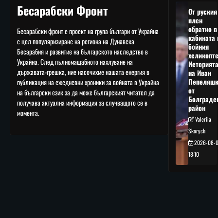
Бесарабски Фронт
От руския
плен
обратно в
Бесарабски фронт е проект на група българи от Украйна
кабината 
с цел популяризиране на региона на Дунавска
бойния
Бесарабия и развитие на българското наследство в
хеликопте
Украйна. След пълномащабното нахлуване на
Историят
държавата-грешка, ние насочихме нашата енергия в
на Иван
Пепеляшк
публикация на ежедневни хроники за войната в Украйна
от
на български език за да може българският читател да
Болградс
получава актуална информация за случващото се в
район
момента.
Valeriia
Skorych
2026-08-
18:10