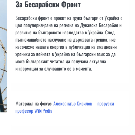
За Бесарабски Фронт
Бесарабски фронт е проект на група българи от Украйна с
цел популяризиране на региона на Дунавска Бесарабия и
развитие на българското наследство в Украйна. След
пълномащабното нахлуване на държавата-грешка, ние
насочихме нашата енергия в публикация на ежедневни
хроники за войната в Украйна на български език за да
може българският читател да получава актуална
информация за случващото се в момента.
Материал на фокус:
Александър Сивилов – проруски
професор WikiPedia