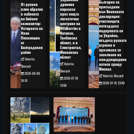
България се
От руския
дронове
присъедини
плен обратно
поразиха
към Киивската
в кабината
през нощта
декларация:
на бойния
логистични
участниците
хеликоптер:
центрове на
потвърдиха
Историята на
Wildberries в
подкрепата си
Иван
Котовск,
за Украйна,
Пепеляшко
Тамбовска
осъдиха руската
от
област, и в
агресия и
Болградския
Електростал,
призоваха за
район
Московска
засилване на
област
Valeriia
международния
Valeriia
натиск срещу
Skorych
Москва
Skorych
2026-08-06
Valeriia Skorych
2026-07-18
18:10
2026-07-16 23:49
13:56