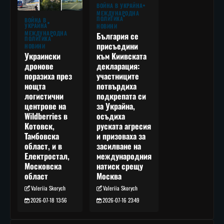
ВОЙНА В УКРАЙНА
МЕЖДУНАРОДНА
ПОЛИТИКА
ВОЙНА В
УКРАЙНА
НОВИНИ
МЕЖДУНАРОДНА
България се
ПОЛИТИКА
присъедини
НОВИНИ
към Киивската
Украински
декларация:
дронове
участниците
поразиха през
потвърдиха
нощта
подкрепата си
логистични
за Украйна,
центрове на
осъдиха
Wildberries в
руската агресия
Котовск,
и призоваха за
Тамбовска
засилване на
област, и в
международния
Електростал,
натиск срещу
Московска
Москва
област
Valeriia Skorych
Valeriia Skorych
2026-07-16 23:49
2026-07-18 13:56