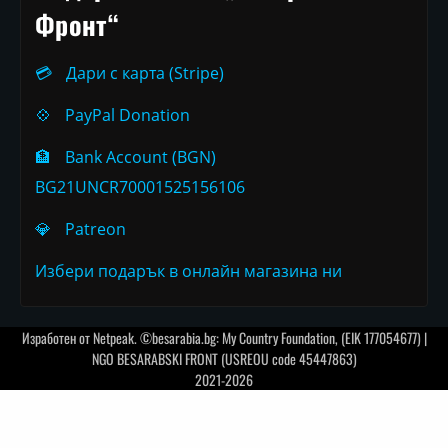
Фронт“
💳
Дари с карта (Stripe)
💠
PayPal Donation
🏦
Bank Account (BGN)
BG21UNCR70001525156106
💎
Patreon
Избери подарък в онлайн магазина ни
Изработен от
Netpeak
. ©besarabia.bg: My Country Foundation, (EIK 177054677) |
NGO BESARABSKI FRONT (USREOU code 45447863)
2021-2026