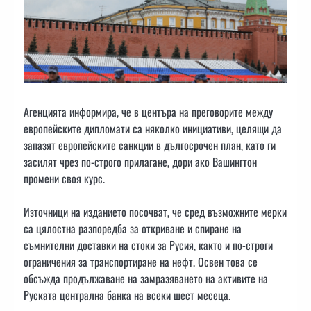
Агенцията информира, че в центъра на преговорите между
европейските дипломати са няколко инициативи, целящи да
запазят европейските санкции в дългосрочен план, като ги
засилят чрез по-строго прилагане, дори ако Вашингтон
промени своя курс.
Източници на изданието посочват, че сред възможните мерки
са цялостна разпоредба за откриване и спиране на
съмнителни доставки на стоки за Русия, както и по-строги
ограничения за транспортиране на нефт. Освен това се
обсъжда продължаване на замразяването на активите на
Руската централна банка на всеки шест месеца.