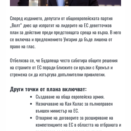
Според изданието, депутати от общоевропейската партия
„Волт“ днес ще изпратят на лидерите на ЕС деветточков
план за действие преди предстоящата среща на върха. В него
се включва и предложението Унгария да бъде лишена от
право на глас.
Отбелязва се, че Будапеща често саботира общите решения
на страните от ЕС поради близките си връзки с Кремъл и
стремежа си да изтъргува допълнителни привилегии.
Други точки от плана включват:
Създаване на обща европейска армия.
Назначаване на Кая Калас за пълноправен
външен министър на ЕС.
Отваряне на договорите за разширяване на
компетенциите на ЕС в областта на отбраната и