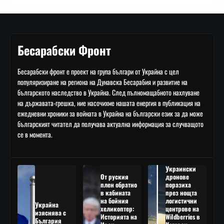
Бесарабски Фронт
Бесарабски фронт е проект на група българи от Украйна с цел
популяризиране на региона на Дунавска Бесарабия и развитие на
българското наследство в Украйна. След пълномащабното нахлуване
на държавата-грешка, ние насочихме нашата енергия в публикация на
ежедневни хроники за войната в Украйна на български език за да може
българският читател да получава актуална информация за случващото
се в момента.
Украински
От руския
дронове
плен обратно
поразиха
в кабината
през нощта
на бойния
логистични
Украйна
хеликоптер:
центрове на
изяснява с
Историята на
Wildberries в
България