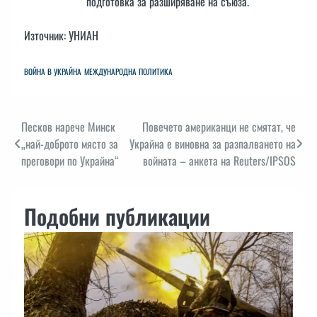
подготовка за разширяване на съюза.
Източник: УНИАН
ВОЙНА В УКРАЙНА
МЕЖДУНАРОДНА ПОЛИТИКА
Навигация
Песков нарече Минск
Повечето американци не смятат, че
„най-доброто място за
Украйна е виновна за разпалването на
преговори по Украйна“
войната – анкета на Reuters/IPSOS
Подобни публикации