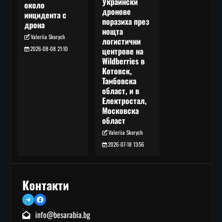
Украински
около
дронове
инцидента с
поразиха през
дрона
нощта
Valeriia Skorych
логистични
2026-08-08 21:10
центрове на
Wildberries в
Котовск,
Тамбовска
област, и в
Електростал,
Московска
област
Valeriia Skorych
2026-07-18 13:56
Контакти
Telegram
Facebook
info@besarabia.bg