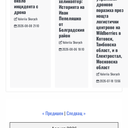
около
хеликоптер:
дронове
инцидента с
Историята на
поразиха през
дрона
Иван
нощта
Пепеляшко
Valeriia Skorych
логистични
от
2026-08-08 21:10
центрове на
Болградския
Wildberries в
район
Котовск,
Valeriia Skorych
Тамбовска
област, и в
2026-08-06 18:10
Електростал,
Московска
област
Valeriia Skorych
2026-07-18 13:56
« Предишен
|
Следващ »