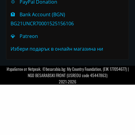
💠
PayPal Donation
🏦
Bank Account (BGN)
BG21UNCR70001525156106
💎
Patreon
Избери подарък в онлайн магазина ни
Изработен от
Netpeak
. ©besarabia.bg: My Country Foundation, (EIK 177054677) |
NGO BESARABSKI FRONT (USREOU code 45447863)
2021-2026