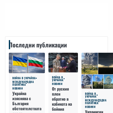
Контакти
Последни публикации
ВОЙНА В
ВОЙНА В УКРАЙНА
УКРАЙНА
МЕЖДУНАРОДНА
НОВИНИ
ПОЛИТИКА
От руския
НОВИНИ
Украйна
плен
ВОЙНА В
УКРАЙНА
изяснява с
обратно в
МЕЖДУНАРОДНА
България
кабината на
ПОЛИТИКА
НОВИНИ
обстоятелствата
бойния
Украински