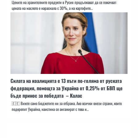
Цените на хранителните продукти в Русия продължават да се покачват:
цената на маслото е нараснала с 30%, а на картофите…
Силата на коалицията е 13 пъти по-голяма от руската
федерация, помощта за Украйна от 0,25% от БВП ще
бъде принос за победата – Калас
🇪🇪 Вижте само бюджетите ни за отбрана. Ако всички онези страни, които
подкрепят Украйна, наистина се ангажират с това и…