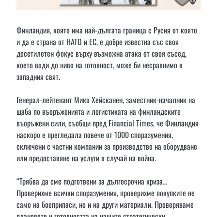
Финландия, която има най-дългата граница с Русия от която
и да е страна от НАТО и ЕС, е добре известна със своя
десетилетен фокус върху възможна атака от своя съсед,
което води до ниво на готовност, може би несравнимо в
западния свят.
Генерал-лейтенант Мико Хейсканен, заместник-началник на
щаба по въоръженията и логистиката на финландските
въоръжени сили, съобщи пред Financial Times, че Финландия
наскоро е прегледала повече от 1000 споразумения,
сключени с частни компании за производство на оборудване
или предоставяне на услуги в случай на война.
“Трябва да сме подготвени за дългосрочна криза…
Проверихме всички споразумения, проверихме покупките не
само на боеприпаси, но и на други материали. Проверяваме
плановете и готовността на нашите стратегически