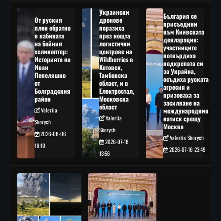
Украински
България се
От руския
дронове
присъедини
плен обратно
поразиха
към Киивската
в кабината
през нощта
декларация:
на бойния
логистични
участниците
хеликоптер:
центрове на
потвърдиха
Историята на
Wildberries в
подкрепата си
Иван
Котовск,
за Украйна,
Пепеляшко
Тамбовска
осъдиха руската
от
област, и в
агресия и
Болградския
Електростал,
призоваха за
район
Московска
засилване на
област
Valeriia
международния
Valeriia
натиск срещу
Skorych
Москва
Skorych
2026-08-06
Valeriia Skorych
2026-07-18
18:10
2026-07-16 23:49
13:56