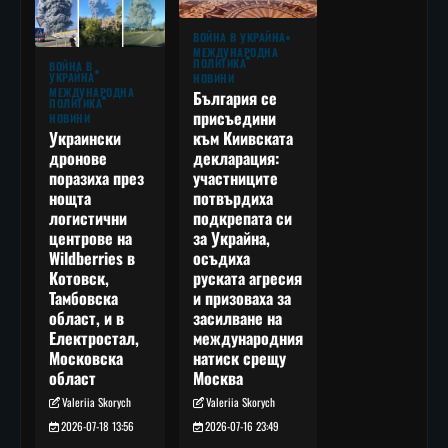
ВОЙНА В УКРАЙНА
МЕЖДУНАРОДНА
ПОЛИТИКА
ВОЙНА В
УКРАЙНА
НОВИНИ
МЕЖДУНАРОДНА
България се
ПОЛИТИКА
присъедини
НОВИНИ
към Киивската
Украински
декларация:
дронове
участниците
поразиха през
потвърдиха
нощта
подкрепата си
логистични
за Украйна,
центрове на
осъдиха
Wildberries в
руската агресия
Котовск,
и призоваха за
Тамбовска
засилване на
област, и в
международния
Електростал,
натиск срещу
Московска
Москва
област
Valeriia Skorych
Valeriia Skorych
2026-07-16 23:49
2026-07-18 13:56