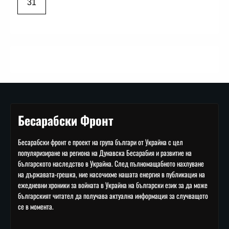
31
Бесарабски Фронт
Бесарабски фронт е проект на група българи от Украйна с цел
популяризиране на региона на Дунавска Бесарабия и развитие на
българското наследство в Украйна. След пълномащабното нахлуване
на държавата-грешка, ние насочихме нашата енергия в публикация на
ежедневни хроники за войната в Украйна на български език за да може
българският читател да получава актуална информация за случващото
се в момента.