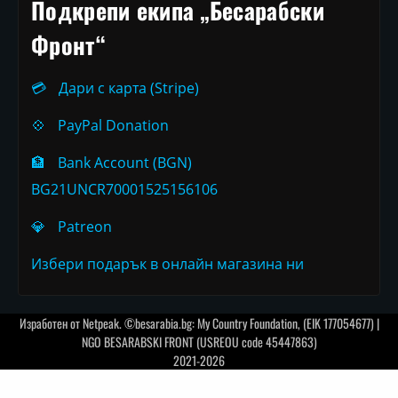
Подкрепи екипа „Бесарабски
Фронт“
💳
Дари с карта (Stripe)
💠
PayPal Donation
🏦
Bank Account (BGN)
BG21UNCR70001525156106
💎
Patreon
Избери подарък в онлайн магазина ни
Изработен от
Netpeak
. ©besarabia.bg: My Country Foundation, (EIK 177054677) |
NGO BESARABSKI FRONT (USREOU code 45447863)
2021-2026