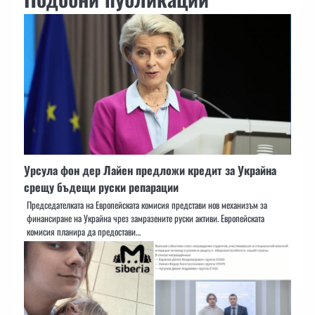
Урсула фон дер Лайен предложи кредит за Украйна
срещу бъдещи руски репарации
Председателката на Европейската комисия представи нов механизъм за
финансиране на Украйна чрез замразените руски активи. Европейската
комисия планира да предостави…