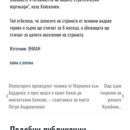
партньори”, каза Хейсканен.
Той отбеляза, че запасите на страната от основни видове
гориво и зърно ще стигнат за 6 месеца, а убежищата ще
стигнат за цялото население на страната.
Източник: УНИАН
ВОЙНА В УКРАЙНА
Навигация
Окупаторите прехвърлят техника от Мариупол към
Още едно
Бердянск, а през нощта я крият близо до
творение на
многоетажни блокове, – съветникът на кмета
руските
Петро Андрюшченко
Кулибини…
Подобни публикации