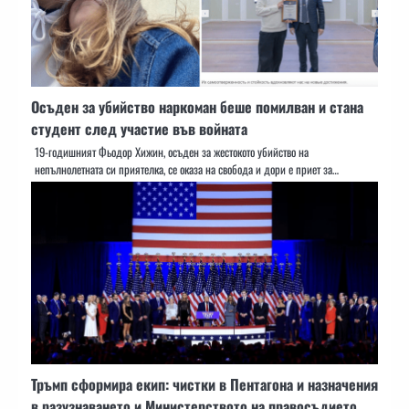
Осъден за убийство наркоман беше помилван и стана
студент след участие във войната
19-годишният Фьодор Хижин, осъден за жестокото убийство на
непълнолетната си приятелка, се оказа на свобода и дори е приет за…
Тръмп сформира екип: чистки в Пентагона и назначения
в разузнаването и Министерството на правосъдието