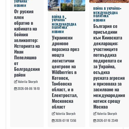
УКРАЙНА
НОВИНИ
ВОЙНА В УКРАЙНА
От руския
МЕЖДУНАРОДНА
плен
ПОЛИТИКА
ВОЙНА В
УКРАЙНА
НОВИНИ
обратно в
МЕЖДУНАРОДНА
България се
кабината на
ПОЛИТИКА
присъедини
НОВИНИ
бойния
към Киивската
Украински
хеликоптер:
декларация:
дронове
Историята на
участниците
поразиха през
Иван
потвърдиха
нощта
Пепеляшко
подкрепата си
логистични
от
за Украйна,
центрове на
Болградския
осъдиха
Wildberries в
район
руската агресия
Котовск,
Valeriia Skorych
и призоваха за
Тамбовска
засилване на
област, и в
2026-08-06 18:10
международния
Електростал,
натиск срещу
Московска
Москва
област
Valeriia Skorych
Valeriia Skorych
2026-07-16 23:49
2026-07-18 13:56