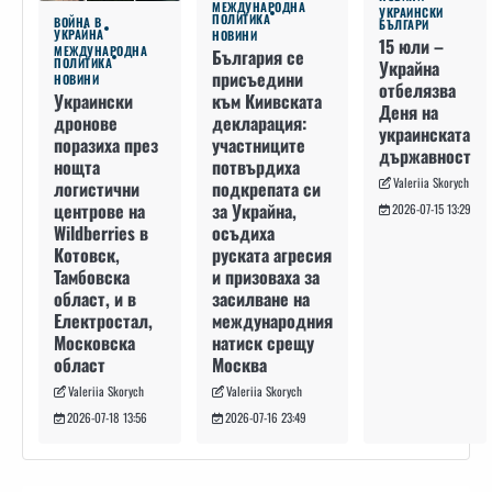
МЕЖДУНАРОДНА
УКРАИНСКИ
ПОЛИТИКА
ВОЙНА В
БЪЛГАРИ
УКРАЙНА
НОВИНИ
15 юли –
МЕЖДУНАРОДНА
България се
ПОЛИТИКА
Украйна
присъедини
НОВИНИ
отбелязва
към Киивската
Украински
Деня на
декларация:
дронове
украинската
участниците
поразиха през
държавност
потвърдиха
нощта
Valeriia Skorych
подкрепата си
логистични
за Украйна,
центрове на
2026-07-15 13:29
осъдиха
Wildberries в
руската агресия
Котовск,
и призоваха за
Тамбовска
засилване на
област, и в
международния
Електростал,
натиск срещу
Московска
Москва
област
Valeriia Skorych
Valeriia Skorych
2026-07-16 23:49
2026-07-18 13:56