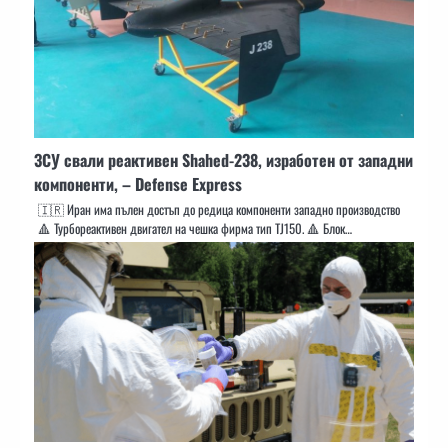
ЗСУ свали реактивен Shahed-238, изработен от западни
компоненти, – Defense Express
🇮🇷 Иран има пълен достъп до редица компоненти западно производство
🔺 Турбореактивен двигател на чешка фирма тип TJ150. 🔺 Блок…