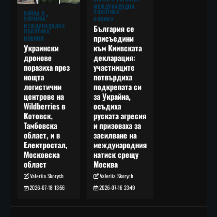
МЕЖДУНАРОДНА
ПОЛИТИКА
ВОЙНА В
УКРАЙНА
НОВИНИ
МЕЖДУНАРОДНА
България се
ПОЛИТИКА
присъедини
НОВИНИ
към Киивската
Украински
декларация:
дронове
участниците
поразиха през
потвърдиха
нощта
подкрепата си
логистични
за Украйна,
центрове на
осъдиха
Wildberries в
руската агресия
Котовск,
и призоваха за
Тамбовска
засилване на
област, и в
международния
Електростал,
натиск срещу
Московска
Москва
област
Valeriia Skorych
Valeriia Skorych
2026-07-16 23:49
2026-07-18 13:56