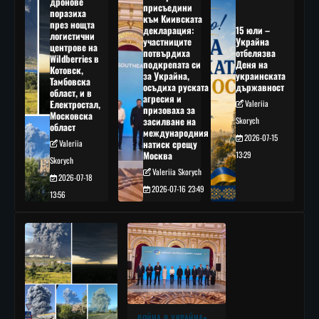
дронове
присъедини
поразиха
към Киивската
през нощта
декларация:
15 юли –
логистични
участниците
Украйна
центрове на
потвърдиха
отбелязва
Wildberries в
подкрепата си
Деня на
Котовск,
за Украйна,
украинската
Тамбовска
осъдиха руската
държавност
област, и в
агресия и
Електростал,
Valeriia
призоваха за
Московска
засилване на
Skorych
област
международния
2026-07-15
Valeriia
натиск срещу
Москва
13:29
Skorych
Valeriia Skorych
2026-07-18
2026-07-16 23:49
13:56
ВОЙНА В УКРАЙНА