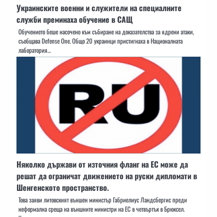
Украинските военни и служители на специалните
служби преминаха обучение в САЩ
Обучението беше насочено към събиране на доказателства за ядрени атаки,
съобщава Defense One. Общо 20 украинци пристигнаха в Националната
лаборатория…
Няколко държави от източния фланг на ЕС може да
решат да ограничат движението на руски дипломати в
Шенгенското пространство.
Това заяви литовският външен министър Габриелиус Ландсбергис преди
неформална среща на външните министри на ЕС в четвъртък в Брюксел.