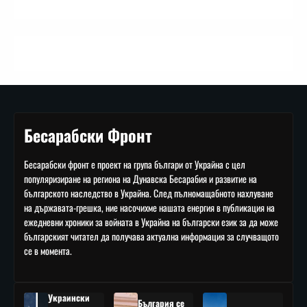
Бесарабски Фронт
Бесарабски фронт е проект на група българи от Украйна с цел
популяризиране на региона на Дунавска Бесарабия и развитие на
българското наследство в Украйна. След пълномащабното нахлуване
на държавата-грешка, ние насочихме нашата енергия в публикация на
ежедневни хроники за войната в Украйна на български език за да може
българският читател да получава актуална информация за случващото
се в момента.
Украински
България се