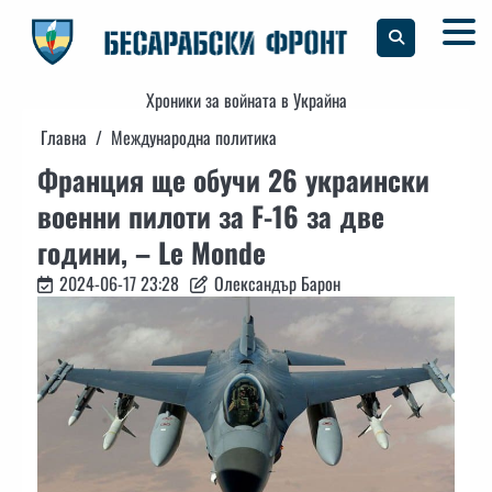
Skip
to
content
Хроники за войната в Украйна
Главна
Международна политика
Франция ще обучи 26 украински
военни пилоти за F-16 за две
години, – Le Monde
2024-06-17 23:28
Олександър Барон