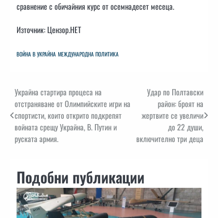
сравнение с обичайния курс от осемнадесет месеца.
Източник: Цензор.НЕТ
ВОЙНА В УКРАЙНА
МЕЖДУНАРОДНА ПОЛИТИКА
Навигация
Украйна стартира процеса на
Удар по Полтавски
отстраняване от Олимпийските игри на
район: броят на
спортисти, които открито подкрепят
жертвите се увеличи
войната срещу Украйна, В. Путин и
до 22 души,
руската армия.
включително три деца
Подобни публикации