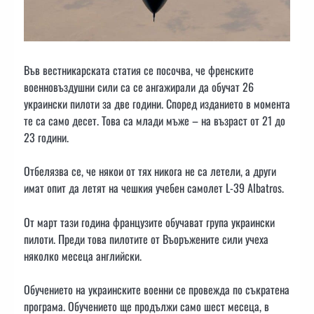
Във вестникарската статия се посочва, че френските
военновъздушни сили са се ангажирали да обучат 26
украински пилоти за две години. Според изданието в момента
те са само десет. Това са млади мъже – на възраст от 21 до
23 години.
Отбелязва се, че някои от тях никога не са летели, а други
имат опит да летят на чешкия учебен самолет L-39 Albatros.
От март тази година французите обучават група украински
пилоти. Преди това пилотите от Въоръжените сили учеха
няколко месеца английски.
Обучението на украинските военни се провежда по съкратена
програма. Обучението ще продължи само шест месеца, в