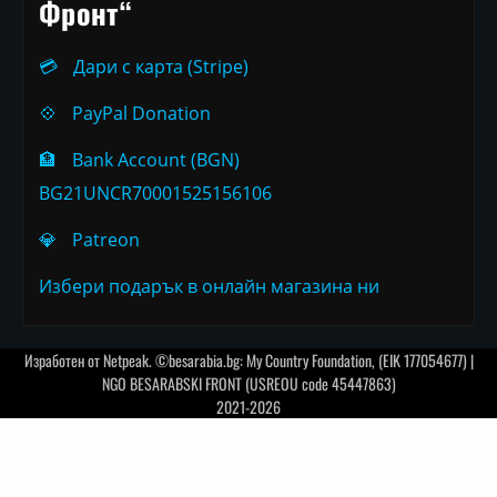
Фронт“
💳
Дари с карта (Stripe)
💠
PayPal Donation
🏦
Bank Account (BGN)
BG21UNCR70001525156106
💎
Patreon
Избери подарък в онлайн магазина ни
Изработен от
Netpeak
. ©besarabia.bg: My Country Foundation, (EIK 177054677) |
NGO BESARABSKI FRONT (USREOU code 45447863)
2021-2026