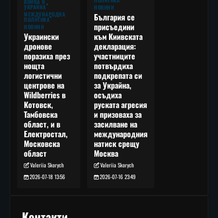
ПОЛИТИКА
ВОЙНА В
УКРАЙНА
НОВИНИ
МЕЖДУНАРОДНА
България се
ПОЛИТИКА
присъедини
НОВИНИ
към Киивската
Украински
декларация:
дронове
участниците
поразиха през
потвърдиха
нощта
подкрепата си
логистични
за Украйна,
центрове на
осъдиха
Wildberries в
руската агресия
Котовск,
и призоваха за
Тамбовска
засилване на
област, и в
международния
Електростал,
натиск срещу
Московска
Москва
област
Valeriia Skorych
Valeriia Skorych
2026-07-16 23:49
2026-07-18 13:56
Контакти