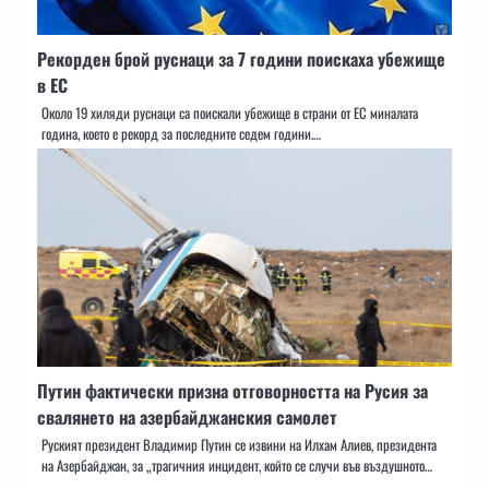
Рекорден брой руснаци за 7 години поискаха убежище
в ЕС
Около 19 хиляди руснаци са поискали убежище в страни от ЕС миналата
година, което е рекорд за последните седем години.…
Путин фактически призна отговорността на Русия за
свалянето на азербайджанския самолет
Руският президент Владимир Путин се извини на Илхам Алиев, президента
на Азербайджан, за „трагичния инцидент, който се случи във въздушното…