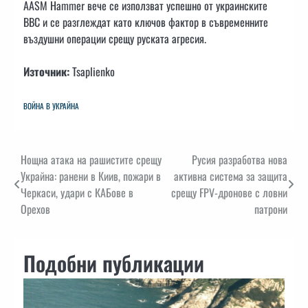
AASM Hammer вече се използват успешно от украинските
ВВС и се разглеждат като ключов фактор в съвременните
въздушни операции срещу руската агресия.
Източник:
Tsaplienko
ВОЙНА В УКРАЙНА
Навигация
Нощна атака на рашистите срещу
Русия разработва нова
Украйна: ранени в Киив, пожари в
активна система за защита
Черкаси, удари с КАБове в
срещу FPV-дронове с ловни
Орехов
патрони
Подобни публикации