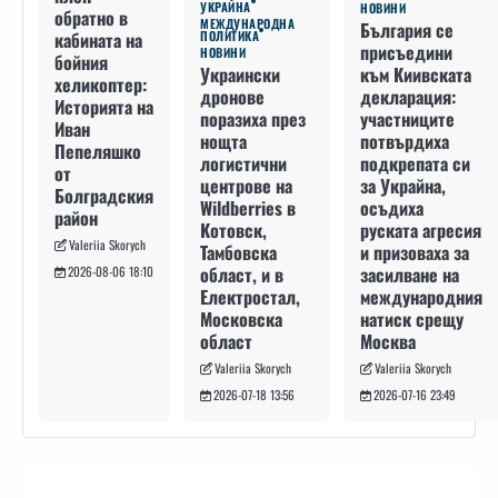
УКРАЙНА
НОВИНИ
обратно в
МЕЖДУНАРОДНА
България се
кабината на
ПОЛИТИКА
присъедини
НОВИНИ
бойния
към Киивската
Украински
хеликоптер:
декларация:
дронове
Историята на
участниците
поразиха през
Иван
потвърдиха
нощта
Пепеляшко
подкрепата си
логистични
от
за Украйна,
центрове на
Болградския
осъдиха
Wildberries в
район
руската агресия
Котовск,
Valeriia Skorych
и призоваха за
Тамбовска
засилване на
област, и в
2026-08-06 18:10
международния
Електростал,
натиск срещу
Московска
Москва
област
Valeriia Skorych
Valeriia Skorych
2026-07-16 23:49
2026-07-18 13:56