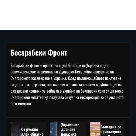
Бесарабски Фронт
Бесарабски фронт е проект на група българи от Украйна с цел
популяризиране на региона на Дунавска Бесарабия и развитие на
българското наследство в Украйна. След пълномащабното нахлуване
на държавата-грешка, ние насочихме нашата енергия в публикация на
ежедневни хроники за войната в Украйна на български език за да може
българският читател да получава актуална информация за случващото
се в момента.
Украински
България се
От руския
дронове
присъедини
плен обратно
поразиха