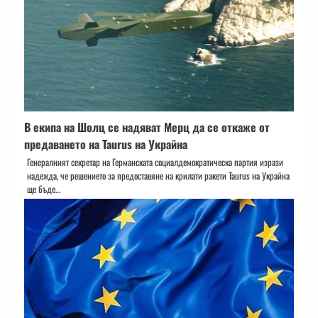
В екипа на Шолц се надяват Мерц да се откаже от
предаването на Taurus на Украйна
Генералният секретар на Германската социалдемократическа партия изрази
надежда, че решението за предоставяне на крилати ракети Taurus на Украйна
ще бъде…