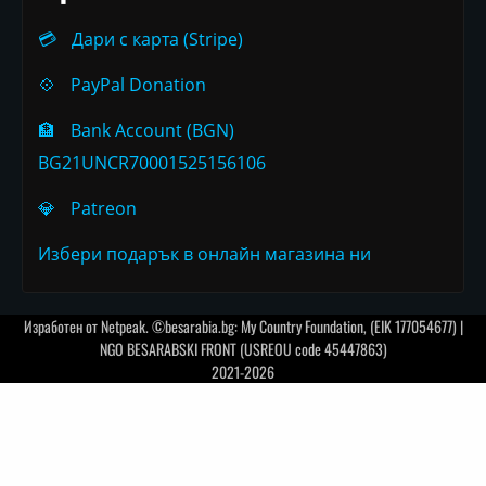
💳
Дари с карта (Stripe)
💠
PayPal Donation
🏦
Bank Account (BGN)
BG21UNCR70001525156106
💎
Patreon
Избери подарък в онлайн магазина ни
Изработен от
Netpeak
. ©besarabia.bg: My Country Foundation, (EIK 177054677) |
NGO BESARABSKI FRONT (USREOU code 45447863)
2021-2026