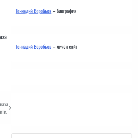
Геннадий Воробьов
– биография
аха
Геннадий Воробьов
– личен сайт
чнаха
Контакти
укти.