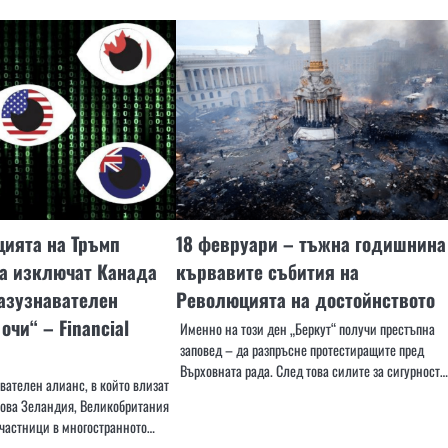
цията на Тръмп
18 февруари – тъжна годишнина
а изключат Канада
кървавите събития на
азузнавателен
Революцията на достойнството
очи“ – Financial
Именно на този ден „Беркут“ получи престъпна
заповед – да разпръсне протестиращите пред
Върховната рада. След това силите за сигурност…
авателен алианс, в който влизат
Нова Зеландия, Великобритания
участници в многостранното…