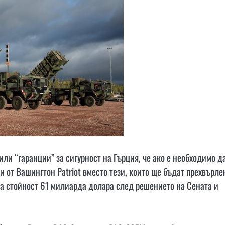
ли “гаранции” за сигурност на Гърция, че ако е необходимо д
и от Вашингтон Patriot вместо тези, които ще бъдат прехвърле
на стойност 61 милиарда долара след решението на Сената и