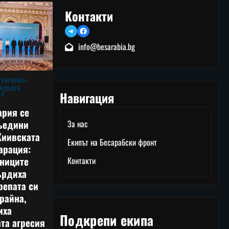
Контакти
Telegram
Facebook
info@besarabia.bg
 УКРАЙНА
АРОДНА
Навигация
КА
ария се
ъедини
За нас
Киивската
Екипът на Бесарабски фронт
арация:
тниците
Контакти
ърдиха
репата си
райна,
иха
Подкрепи екипа
та агресия