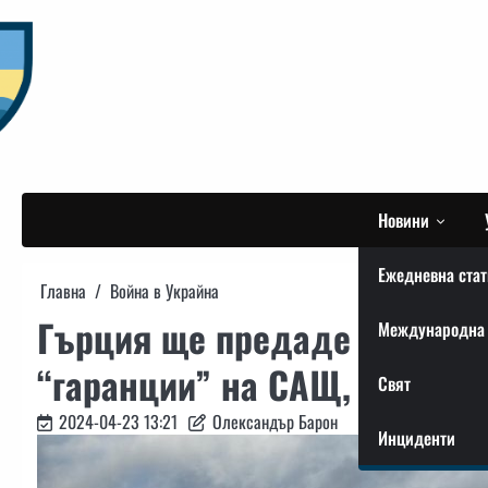
Skip
to
content
Новини
Ежедневна стат
Главна
Война в Украйна
Гърция ще предаде своите с
Международна 
“гаранции” на САЩ, – СМИ
Свят
2024-04-23 13:21
Олександър Барон
Инциденти