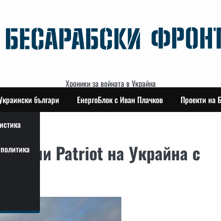
Хроники за войната в Украйна
Украински българи
ЕнергоБлок с Иван Плачков
Проекти на 
истика
истеми Patriot на Украйна с
политика