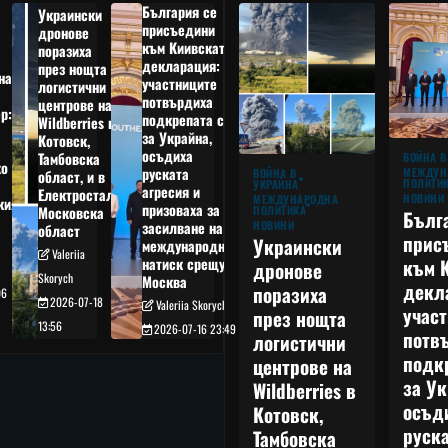
България се
Украински
присъедини
дронове
към Киивската
поразиха
декларация:
през нощта
на
участниците
логистични
потвърдиха
центрове на
р:
подкрепата си
Wildberries в
а
за Украйна,
Котовск,
осъдиха
Тамбовска
ВОЙНА В
о
руската
МЕЖДУН
ВОЙНА В
област, и в
ПОЛИТИ
УКРАЙНА
агресия и
Електростал,
НОВИНИ
МЕЖДУНАРОДНА
кия
призоваха за
ПОЛИТИКА
Московска
Бълг
НОВИНИ
засилване на
област
прис
Украински
международния
Valeriia
към 
натиск срещу
дронове
Skorych
Москва
декл
поразиха
06
2026-07-18
Valeriia Skorych
учас
през нощта
13:56
2026-07-16 23:49
потв
логистични
подк
центрове на
за Ук
Wildberries в
осъд
Котовск,
руска
Тамбовска