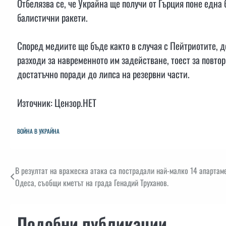
Отбелязва се, че Украйна ще получи от Гърция поне една 
балистични ракети.
Според медиите ще бъде както в случая с Пейтриотите, 
разходи за навременното им задействане, тоест за повто
достатъчно поради до липса на резервни части.
Източник: Цензор.НЕТ
ВОЙНА В УКРАЙНА
Навигация
В резултат на вражеска атака са пострадали най-малко 14 апартам
Одеса, съобщи кметът на града Генадий Труханов.
Подобни публикации