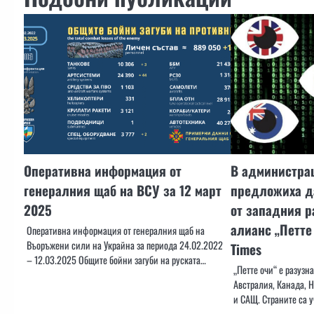
Оперативна информация от
В администра
генералния щаб на ВСУ за 12 март
предложиха д
2025
от западния р
алианс „Петте 
Оперативна информация от генералния щаб на
Въоръжени сили на Украйна за периода 24.02.2022
Times
– 12.03.2025 Общите бойни загуби на руската…
„Петте очи“ е разузн
Австралия, Канада, 
и САЩ. Страните са 