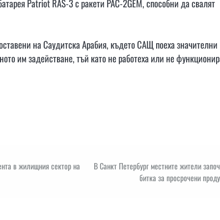
батарея Patriot RAS-3 с ракети PAC-2GEM, способни да свалят
доставени на Саудитска Арабия, където САЩ поеха значителни
рното им задействане, тъй като не работеха или не функционир
ента в жилищния сектор на
В Санкт Петербург местните жители запо
битка за просрочени прод