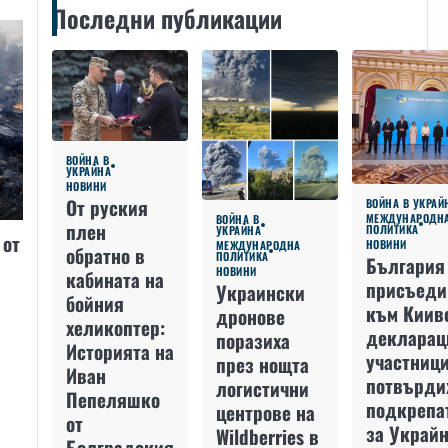
Последни публикации
ВОЙНА В
УКРАЙНА
НОВИНИ
От руския
ВОЙНА В УКРАЙ
МЕЖДУНАРОДН
ВОЙНА В
плен
ПОЛИТИКА
УКРАЙНА
 от
НОВИНИ
МЕЖДУНАРОДНА
обратно в
ПОЛИТИКА
България
НОВИНИ
кабината на
присъеди
Украински
бойния
към Киив
дронове
хеликоптер:
декларац
поразиха
Историята на
участниц
през нощта
Иван
потвърди
логистични
Пепеляшко
подкрепа
центрове на
от
за Украйн
Wildberries в
Болградския