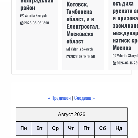
осъдиха
Котовск,
район
руската а
Тамбовска
Valeriia Skorych
и призова
област, и в
2026-08-06 18:10
засилван
Електростал,
междуна
Московска
натиск с
област
Москва
Valeriia Skorych
Valeriia Skoryc
2026-07-18 13:56
2026-07-16 23
« Предишен
|
Следващ »
Август 2026
Пн
Вт
Ср
Чт
Пт
Сб
Нд