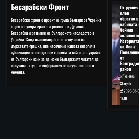
Бесарабски Фронт
От руския
плен
обратно в
Бесарабски фронт е проект на група българи от Украйна
кабината 
с цел популяризиране на региона на Дунавска
бойния
Бесарабия и развитие на българското наследство в
хеликопте
Украйна. След пълномащабното нахлуване на
Историят
държавата-грешка, ние насочихме нашата енергия в
на Иван
Пепеляшк
публикация на ежедневни хроники за войната в Украйна
от
на български език за да може българският читател да
Болградс
получава актуална информация за случващото се в
район
момента.
Valeriia
Skorych
2026-08-
18:10