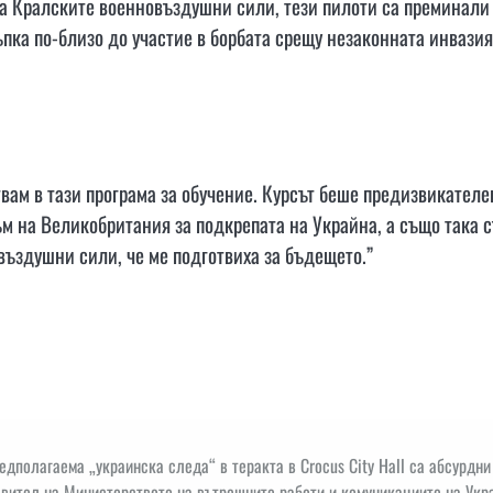
на Кралските военновъздушни сили, тези пилоти са преминали
ъпка по-близо до участие в борбата срещу незаконната инвазия
ам в тази програма за обучение. Курсът беше предизвикателе
ъм на Великобритания за подкрепата на Украйна, а също така 
въздушни сили, че ме подготвиха за бъдещето.”
дполагаема „украинска следа“ в теракта в Crocus City Hall са абсурдни
вител на Министерството на вътрешните работи и комуникациите на Укр