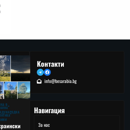
и
и
Контакти
Telegram
Facebook
info@besarabia.bg
ЙНА В
Навигация
РАЙНА
ЖДУНАРОДНА
ЛИТИКА
ВИНИ
За нас
краински