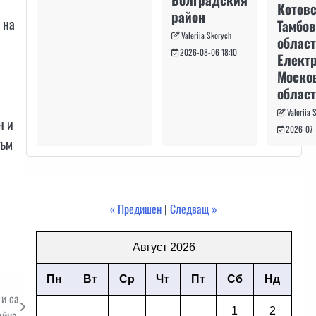
Котовс
район
 на
Тамбо
Valeriia Skorych
област
2026-08-06 18:10
Електр
Моско
област
Valeriia 
н и
2026-07-
съм
« Предишен
|
Следващ »
Август 2026
Пн
Вт
Ср
Чт
Пт
Сб
Нд
 и са
1
2
айна.