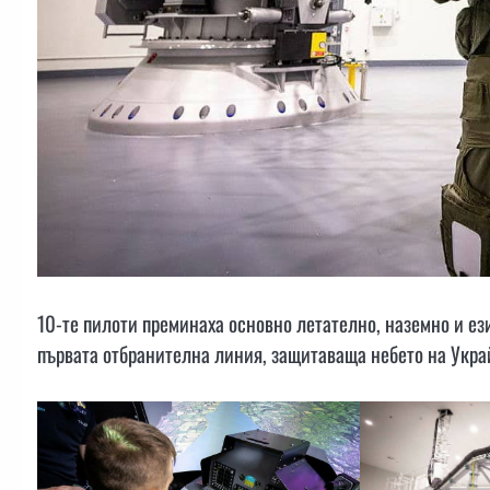
10-те пилоти преминаха основно летателно, наземно и ез
първата отбранителна линия, защитаваща небето на Украй