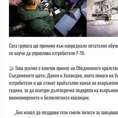
Сега групата ще премине към напреднало летателно обуч
се научи да управлява изтребители F-16.
🤝 Това усилие е ключов принос на Обединеното кралств
Съединените щати, Дания и Холандия, която помага на Ук
изтребители и ще станат крайъгълен камък на въоръжен
година, за да осигури дългосрочна подкрепа на въоръже
военноморските и безпилотните коалиции.
„Бих искал да поздравя тези смели пилоти за завършва