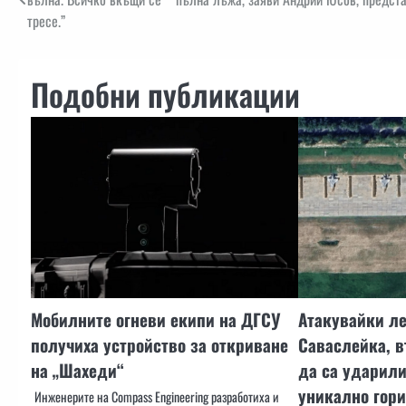
тресе.”
Подобни публикации
Мобилните огневи екипи на ДГСУ
Атакувайки л
получиха устройство за откриване
Саваслейка, 
на „Шахеди“
да са ударили
уникално гор
Инженерите на Compass Engineering разработиха и