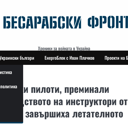
Хроники за войната в Украйна
Украински българи
ЕнергоБлок с Иван Плачков
Проекти на 
истика
аински пилоти, преминали
политика
ководството на инструктори от
сили, завършиха летателното