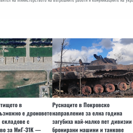
етището в
Руснаците в Покровско
възможно е дроновете
направление за елна година
 складове с
загубиха най-малко пет дивизии
иво за МиГ-31К —
бронирани машини и танкове