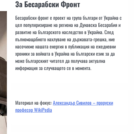
За Бесарабски Фронт
Бесарабски фронт е проект на група българи от Украйна с
цел популяризиране на региона на Дунавска Бесарабия и
развитие на българското наследство в Украйна. След
пълномащабното нахлуване на държавата-грешка, ние
насочихме нашата енергия в публикация на ежедневни
хроники за войната в Украйна на български език за да
може българският читател да получава актуална
информация за случващото се в момента.
Материал на фокус:
Александър Сивилов – проруски
професор WikiPedia