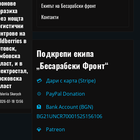
ронове
Екипът на Бесарабски фронт
оразиха
Контакти
рез нощта
огистични
нтрове на
ldberries в
товск,
Подкрепи екипа
амбовска
ласт, и в
„Бесарабски Фронт“
ектростал,
осковска
💳
Дари с карта (Stripe)
бласт
💠
PayPal Donation
Valeriia Skorych
026-07-18 13:56
🏦
Bank Account (BGN)
BG21UNCR70001525156106
💎
Patreon