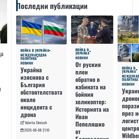
Последни публикации
ВОЙНА В
ВОЙНА В УКРАЙНА
да
УКРАЙНА
МЕЖДУНАРОДНА
НОВИНИ
ПОЛИТИКА
От руския
НОВИНИ
Украйна
ВОЙНА В
плен
УКРАЙНА
изяснява с
МЕЖДУНА
обратно в
ПОЛИТИКА
България
НОВИНИ
кабината на
и
Украи
обстоятелствата
бойния
дроно
около
хеликоптер:
пораз
инцидента с
Историята на
през 
дрона
Иван
логис
Пепеляшко
Valeriia Skorych
центро
от
2026-08-08 21:10
Wildbe
Болградския