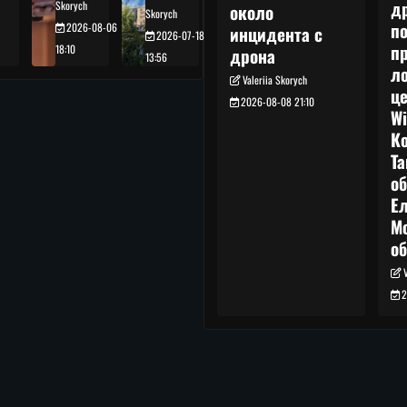
д
Skorych
около
Skorych
п
2026-08-06
инцидента с
2026-07-18
п
18:10
дрона
13:56
л
Valeriia Skorych
це
2026-08-08 21:10
Wi
Ко
Т
об
Ел
М
о
2