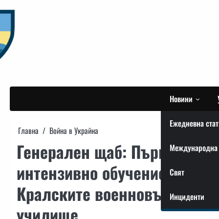
Skip
to
content
Новини
Ежедневна стат
Главна
Война в Украйна
Генерален щаб: Първите укр
Международна 
интензивно обучение под ръ
Свят
Кралските военновъздушни 
Инциденти
училище.