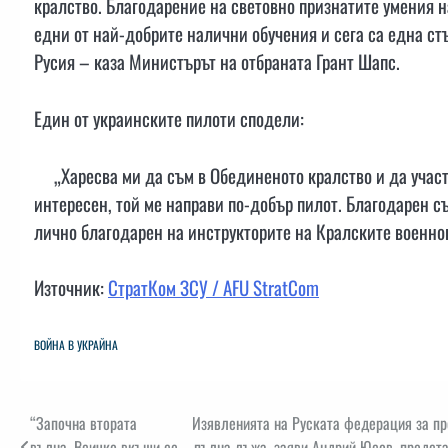
кралство. Благодарение на световно признатите умения 
едни от най-добрите налични обучения и сега са една ст
Русия – каза Министърът на отбраната Грант Шапс.
Един от украинските пилоти сподели:
„Харесва ми да съм в Обединеното кралство и да участв
интересен, той ме направи по-добър пилот. Благодарен с
лично благодарен на инструкторите на Кралските военно
Източник:
СтратКом ЗСУ / AFU StratCom
ВОЙНА В УКРАЙНА
Навигация
“Започна втората
Изявленията на Руската федерация за пре
вълна. Всичко вкъщи се
пълна лъжа, заяви Андрий Юсов, предста