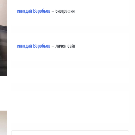
Геннадий Воробьов
– биография
Геннадий Воробьов
– личен сайт
Контакти