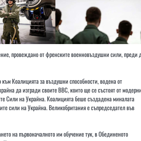
ение, провеждано от френските военновъздушни сили, преди 
о към Коалицията за въздушни способности, водена от
райна да изгради своите ВВС, които ще се състоят от модерн
ите Сили на Украйна. Коалицията беше създадена миналата
ните сили на Украйна. Великобритания е съпредседател във
нето на първоначалното им обучение тук, в Обединеното