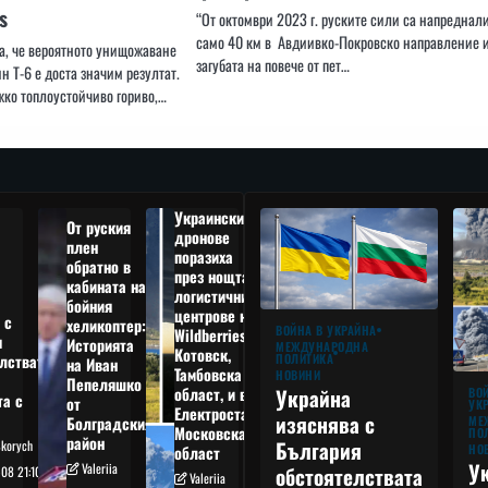
s
“От октомври 2023 г. руските сили са напреднал
само 40 км в Авдиивко-Покровско направление 
а, че вероятното унищожаване
загубата на повече от пет…
ин Т-6 е доста значим резултат.
жко топлоустойчиво гориво,…
Украински
От руския
дронове
плен
поразиха
обратно в
през нощта
кабината на
логистични
бойния
центрове на
 с
хеликоптер:
ВОЙНА В УКРАЙНА
Wildberries в
я
Историята
МЕЖДУНАРОДНА
Котовск,
лствата
ПОЛИТИКА
на Иван
Тамбовска
НОВИНИ
Пепеляшко
област, и в
Украйна
ВО
та с
от
УК
Електростал,
изяснява с
Болградския
МЕ
Московска
ПО
район
България
Skorych
НО
област
У
Valeriia
обстоятелствата
08 21:10
Valeriia