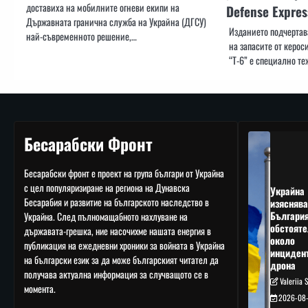
доставиха на мобилните огневи екипи на
Defense Expres
Държавната гранична служба на Украйна (ДГСУ)
Изданието подчертав
най-съвременното решение,…
на запасите от керос
“Т-6” е специално те
Бесарабски Фронт
Бесарабски фронт е проект на група българи от Украйна
с цел популяризиране на региона на Дунавска
Украйна
Бесарабия и развитие на българското наследство в
изяснява
Българи
Украйна. След пълномащабното нахлуване на
обстояте
държавата-грешка, ние насочихме нашата енергия в
около
публикация на ежедневни хроники за войната в Украйна
инциден
на български език за да може българският читател да
дрона
получава актуална информация за случващото се в
Valeriia 
момента.
2026-08-