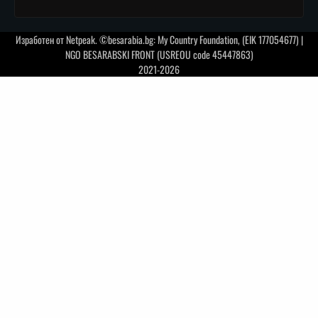
Изработен от
Netpeak
. ©besarabia.bg: My Country Foundation, (EIK 177054677) |
NGO BESARABSKI FRONT (USREOU code 45447863)
2021-2026