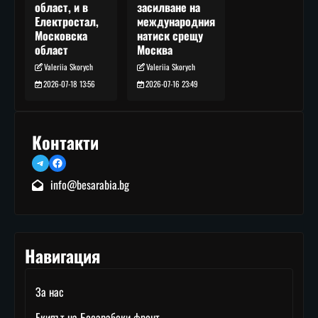
засилване на
област, и в
международния
Електростал,
натиск срещу
Московска
Москва
област
Valeriia Skorych
Valeriia Skorych
2026-07-16 23:49
2026-07-18 13:56
Контакти
Telegram
Facebook
info@besarabia.bg
Навигация
За нас
Екипът на Бесарабски фронт