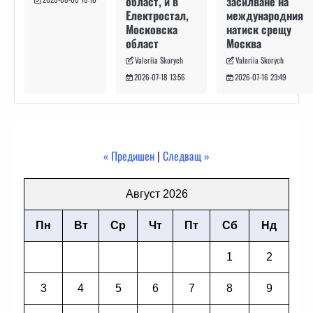
засилване на
област, и в
международния
Електростал,
натиск срещу
Московска
Москва
област
Valeriia Skorych
Valeriia Skorych
2026-07-16 23:49
2026-07-18 13:56
« Предишен
|
Следващ »
Август 2026
Пн
Вт
Ср
Чт
Пт
Сб
Нд
1
2
3
4
5
6
7
8
9