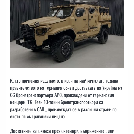
Както припомня изданието, в края на май миналата година
правителството на Германия обяви доставката на Украйна на
66 бронетранспортьора АРС, произведени от германския
концерн FFG. Тези 10-тонни бронетранспортьори са
разработени в САЩ, произвеждат се в различни страни по
света по американски лиценз.
Доставките започнаха през октомври, въоръжените сили