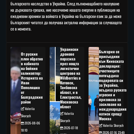
българското наследство в Украйна. След пълномащабното нахлуване
на държавата-грешка, ние насочихме нашата енергия в публикация на
ежедневни хроники за войната в Украйна на български език за да може
българският читател да получава актуална информация за случващото
се в момента.
Украински
България се
От руския
дронове
присъедини
плен обратно
поразиха
към Киивската
в кабината
през нощта
декларация:
на бойния
логистични
участниците
хеликоптер:
центрове на
потвърдиха
Историята на
Wildberries в
подкрепата си
Иван
Котовск,
за Украйна,
Пепеляшко
Тамбовска
осъдиха руската
от
област, и в
агресия и
Болградския
Електростал,
призоваха за
район
Московска
засилване на
област
Valeriia
международния
Valeriia
натиск срещу
Skorych
Москва
Skorych
2026-08-06
Valeriia Skorych
2026-07-18
18:10
2026-07-16 23:49