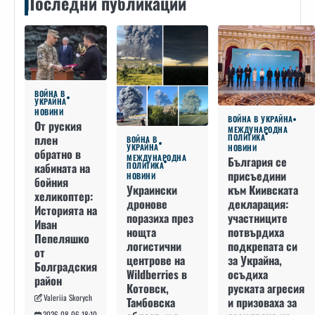
Последни публикации
ВОЙНА В
УКРАЙНА
НОВИНИ
ВОЙНА В УКРАЙНА
От руския
МЕЖДУНАРОДНА
плен
ПОЛИТИКА
ВОЙНА В
УКРАЙНА
НОВИНИ
обратно в
МЕЖДУНАРОДНА
България се
кабината на
ПОЛИТИКА
присъедини
НОВИНИ
бойния
към Киивската
Украински
хеликоптер:
декларация:
дронове
Историята на
участниците
поразиха през
Иван
потвърдиха
нощта
Пепеляшко
подкрепата си
логистични
от
за Украйна,
центрове на
Болградския
осъдиха
Wildberries в
район
руската агресия
Котовск,
Valeriia Skorych
и призоваха за
Тамбовска
2026-08-06 18:10