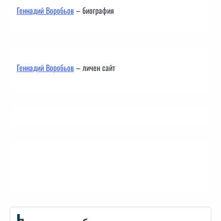
Геннадий Воробьов
– биография
Геннадий Воробьов
– личен сайт
Контакти