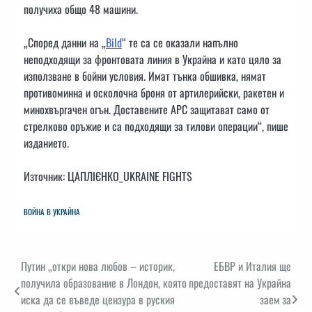
получиха общо 48 машини.
„Според данни на „
Bild
“ те са се оказали напълно
неподходящи за фронтовата линия в Украйна и като цяло за
използване в бойни условия. Имат тънка обшивка, нямат
противоминна и осколочна броня от артилерийски, ракетен и
минохвъргачен огън. Доставените АРС защитават само от
стрелково оръжие и са подходящи за тилови операции“, пише
изданието.
Източник: ЦАПЛІЄНКО_UKRAINE FIGHTS
ВОЙНА В УКРАЙНА
Навигация
Путин „откри нова любов – историк,
ЕБВР и Италия ще
получила образование в Лондон, която
предоставят на Украйна
иска да се въведе цензура в руския
заем за