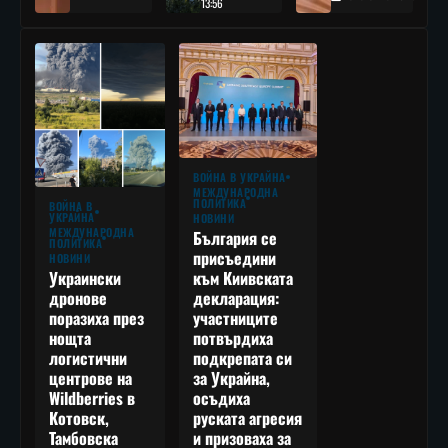
13:56
ВОЙНА В УКРАЙНА
МЕЖДУНАРОДНА
ПОЛИТИКА
ВОЙНА В
УКРАЙНА
НОВИНИ
МЕЖДУНАРОДНА
България се
ПОЛИТИКА
присъедини
НОВИНИ
към Киивската
Украински
декларация:
дронове
участниците
поразиха през
потвърдиха
нощта
подкрепата си
логистични
за Украйна,
центрове на
осъдиха
Wildberries в
руската агресия
Котовск,
и призоваха за
Тамбовска