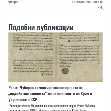
интернет“
възстановяването на
ВЕЦ
Подобни публикации
Рефат Чубаров коментира законопроекта за
„недействителността“ на включването на Крим в
Украинската ССР
Ръководителят на Меджлиса на кримскотатарския народ Рефат Чубаров
припомни, че до 1700 г. Москва е плащала данък на Крим. Затова…